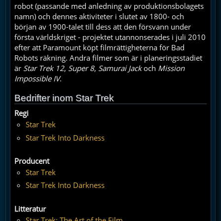
robot (passande med anledning av produktionsbolagets
namn) och dennes aktiviteter i slutet av 1800- och
början av 1900-talet till dess att den försvann under
första världskriget - projektet utannonserades i juli 2010
efter att Paramount köpt filmrättigheterna för Bad
Robots räkning. Andra filmer som är i planeringsstadiet
är
Star Trek 12
,
Super 8
,
Samurai Jack
och
Mission
Impossible IV
.
Bedrifter inom Star Trek
Regi
Star Trek
Star Trek Into Darkness
Producent
Star Trek
Star Trek Into Darkness
Litteratur
Star Trek: The Art of the Film