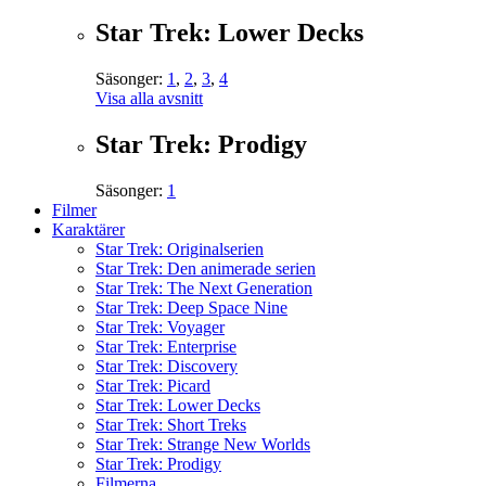
Star Trek: Lower Decks
Säsonger:
1
,
2
,
3
,
4
Visa alla avsnitt
Star Trek: Prodigy
Säsonger:
1
Filmer
Karaktärer
Star Trek: Originalserien
Star Trek: Den animerade serien
Star Trek: The Next Generation
Star Trek: Deep Space Nine
Star Trek: Voyager
Star Trek: Enterprise
Star Trek: Discovery
Star Trek: Picard
Star Trek: Lower Decks
Star Trek: Short Treks
Star Trek: Strange New Worlds
Star Trek: Prodigy
Filmerna