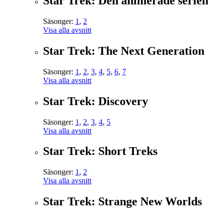
Star Trek: Den animerade serien
Säsonger:
1
,
2
Visa alla avsnitt
Star Trek: The Next Generation
Säsonger:
1
,
2
,
3
,
4
,
5
,
6
,
7
Visa alla avsnitt
Star Trek: Discovery
Säsonger:
1
,
2
,
3
,
4
,
5
Visa alla avsnitt
Star Trek: Short Treks
Säsonger:
1
,
2
Visa alla avsnitt
Star Trek: Strange New Worlds