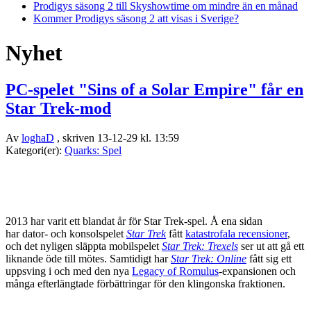
Prodigys säsong 2 till Skyshowtime om mindre än en månad
Kommer Prodigys säsong 2 att visas i Sverige?
Nyhet
PC-spelet "Sins of a Solar Empire" får en
Star Trek-mod
Av
loghaD
, skriven 13-12-29 kl. 13:59
Kategori(er):
Quarks: Spel
2013 har varit ett blandat år för Star Trek-spel. Å ena sidan
har dator- och konsolspelet
Star Trek
fått
katastrofala recensioner
,
och det nyligen släppta mobilspelet
Star Trek: Trexels
ser ut att gå ett
liknande öde till mötes. Samtidigt har
Star Trek: Online
fått sig ett
uppsving i och med den nya
Legacy of Romulus
-expansionen och
många efterlängtade förbättringar för den klingonska fraktionen.