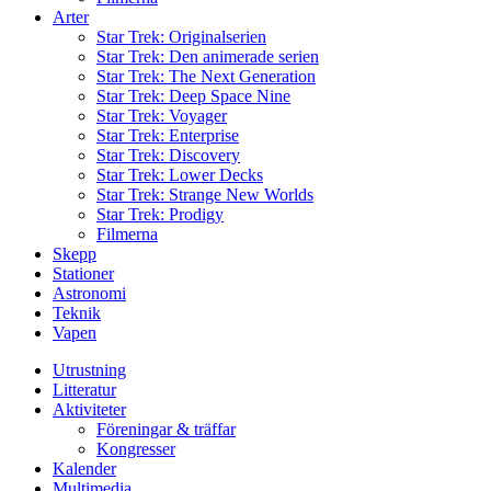
Arter
Star Trek: Originalserien
Star Trek: Den animerade serien
Star Trek: The Next Generation
Star Trek: Deep Space Nine
Star Trek: Voyager
Star Trek: Enterprise
Star Trek: Discovery
Star Trek: Lower Decks
Star Trek: Strange New Worlds
Star Trek: Prodigy
Filmerna
Skepp
Stationer
Astronomi
Teknik
Vapen
Utrustning
Litteratur
Aktiviteter
Föreningar & träffar
Kongresser
Kalender
Multimedia