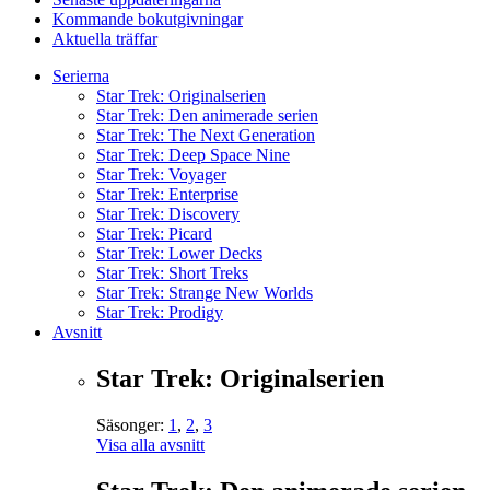
Kommande bokutgivningar
Aktuella träffar
Serierna
Star Trek: Originalserien
Star Trek: Den animerade serien
Star Trek: The Next Generation
Star Trek: Deep Space Nine
Star Trek: Voyager
Star Trek: Enterprise
Star Trek: Discovery
Star Trek: Picard
Star Trek: Lower Decks
Star Trek: Short Treks
Star Trek: Strange New Worlds
Star Trek: Prodigy
Avsnitt
Star Trek: Originalserien
Säsonger:
1
,
2
,
3
Visa alla avsnitt