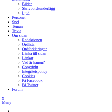
Bilder
Skrivbordsunderlägg
Ljud
Personer
Spel
Teman
Trivia
Om sidan
Redaktionen
Ordlista
Ordförklaringar
Länka till sidan
Länkar
Vad är kanon?
Copyright
Integritetspolicy
Cookies
På Facebook
På Twitter
Forum
x
Meny