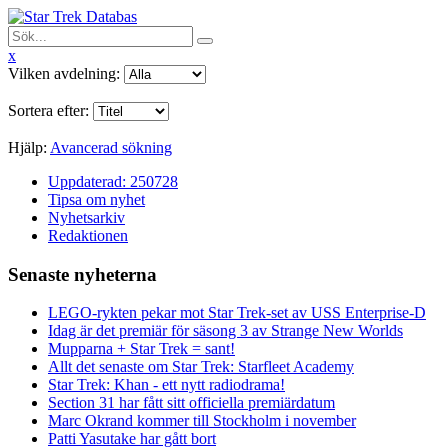
x
Vilken avdelning:
Sortera efter:
Hjälp:
Avancerad sökning
Uppdaterad: 250728
Tipsa om nyhet
Nyhetsarkiv
Redaktionen
Senaste nyheterna
LEGO-rykten pekar mot Star Trek-set av USS Enterprise-D
Idag är det premiär för säsong 3 av Strange New Worlds
Mupparna + Star Trek = sant!
Allt det senaste om Star Trek: Starfleet Academy
Star Trek: Khan - ett nytt radiodrama!
Section 31 har fått sitt officiella premiärdatum
Marc Okrand kommer till Stockholm i november
Patti Yasutake har gått bort