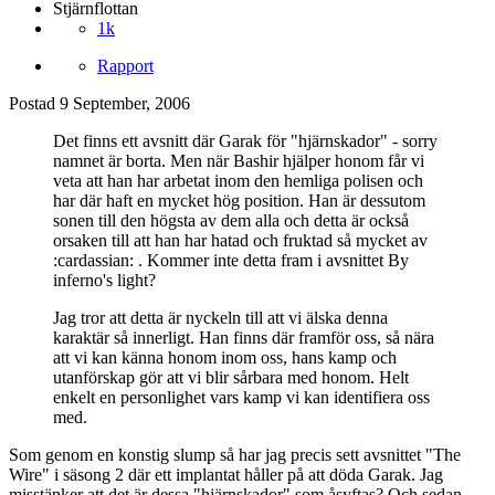
Stjärnflottan
1k
Rapport
Postad
9 September, 2006
Det finns ett avsnitt där Garak för "hjärnskador" - sorry
namnet är borta. Men när Bashir hjälper honom får vi
veta att han har arbetat inom den hemliga polisen och
har där haft en mycket hög position. Han är dessutom
sonen till den högsta av dem alla och detta är också
orsaken till att han har hatad och fruktad så mycket av
:cardassian: . Kommer inte detta fram i avsnittet By
inferno's light?
Jag tror att detta är nyckeln till att vi älska denna
karaktär så innerligt. Han finns där framför oss, så nära
att vi kan känna honom inom oss, hans kamp och
utanförskap gör att vi blir sårbara med honom. Helt
enkelt en personlighet vars kamp vi kan identifiera oss
med.
Som genom en konstig slump så har jag precis sett avsnittet "The
Wire" i säsong 2 där ett implantat håller på att döda Garak. Jag
misstänker att det är dessa "hjärnskador" som åsyftas? Och sedan