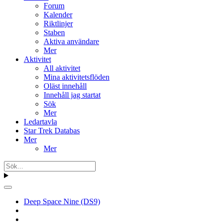
Forum
Kalender
Riktlinjer
Staben
Aktiva användare
Mer
Aktivitet
All aktivitet
Mina aktivitetsflöden
Oläst innehåll
Innehåll jag startat
Sök
Mer
Ledartavla
Star Trek Databas
Mer
Mer
Deep Space Nine (DS9)