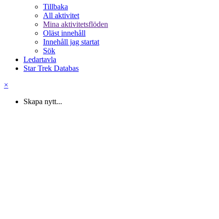
Tillbaka
All aktivitet
Mina aktivitetsflöden
Oläst innehåll
Innehåll jag startat
Sök
Ledartavla
Star Trek Databas
×
Skapa nytt...