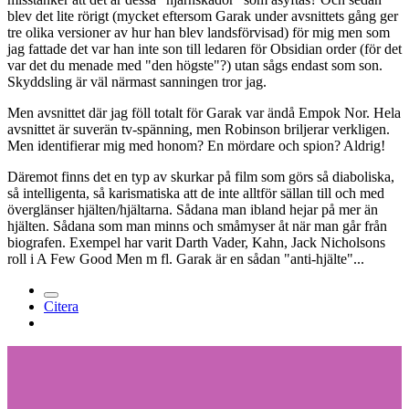
blev det lite rörigt (mycket eftersom Garak under avsnittets gång ger
tre olika versioner av hur han blev landsförvisad) för mig men som
jag fattade det var han inte son till ledaren för Obsidian order (för det
var det du menade med "den högste"?) utan sågs endast som son.
Skyddsling är väl närmast sanningen tror jag.
Men avsnittet där jag föll totalt för Garak var ändå Empok Nor. Hela
avsnittet är suverän tv-spänning, men Robinson briljerar verkligen.
Men identifierar mig med honom? En mördare och spion? Aldrig!
Däremot finns det en typ av skurkar på film som görs så diaboliska,
så intelligenta, så karismatiska att de inte alltför sällan till och med
överglänser hjälten/hjältarna. Sådana man ibland hejar på mer än
hjälten. Sådana som man minns och småmyser åt när man går från
biografen. Exempel har varit Darth Vader, Kahn, Jack Nicholsons
roll i A Few Good Men m fl. Garak är en sådan "anti-hjälte"...
Citera