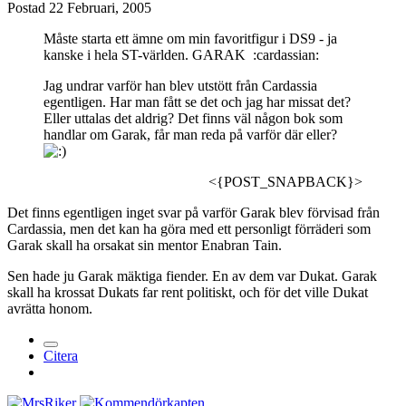
Postad
22 Februari, 2005
Måste starta ett ämne om min favoritfigur i DS9 - ja
kanske i hela ST-världen. GARAK :cardassian:
Jag undrar varför han blev utstött från Cardassia
egentligen. Har man fått se det och jag har missat det?
Eller uttalas det aldrig? Det finns väl någon bok som
handlar om Garak, får man reda på varför där eller?
<{POST_SNAPBACK}>
Det finns egentligen inget svar på varför Garak blev förvisad från
Cardassia, men det kan ha göra med ett personligt förräderi som
Garak skall ha orsakat sin mentor Enabran Tain.
Sen hade ju Garak mäktiga fiender. En av dem var Dukat. Garak
skall ha krossat Dukats far rent politiskt, och för det ville Dukat
avrätta honom.
Citera