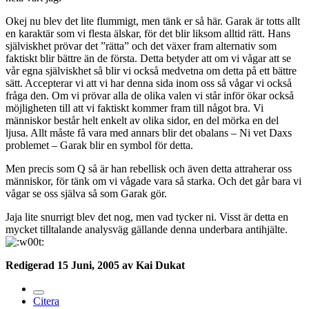
Okej nu blev det lite flummigt, men tänk er så här. Garak är totts allt
en karaktär som vi flesta älskar, för det blir liksom alltid rätt. Hans
själviskhet prövar det ”rätta” och det växer fram alternativ som
faktiskt blir bättre än de första. Detta betyder att om vi vågar att se
vår egna själviskhet så blir vi också medvetna om detta på ett bättre
sätt. Accepterar vi att vi har denna sida inom oss så vågar vi också
fråga den. Om vi prövar alla de olika valen vi står inför ökar också
möjligheten till att vi faktiskt kommer fram till något bra. Vi
människor består helt enkelt av olika sidor, en del mörka en del
ljusa. Allt måste få vara med annars blir det obalans – Ni vet Daxs
problemet – Garak blir en symbol för detta.
Men precis som Q så är han rebellisk och även detta attraherar oss
människor, för tänk om vi vågade vara så starka. Och det går bara vi
vågar se oss själva så som Garak gör.
Jaja lite snurrigt blev det nog, men vad tycker ni. Visst är detta en
mycket tilltalande analysväg gällande denna underbara antihjälte.
Redigerad
15 Juni, 2005
av Kai Dukat
Citera