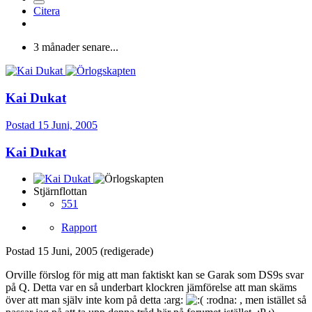
Citera
3 månader senare...
Kai Dukat
Postad
15 Juni, 2005
Kai Dukat
Stjärnflottan
551
Rapport
Postad
15 Juni, 2005
(redigerade)
Orville förslog för mig att man faktiskt kan se Garak som DS9s svar
på Q. Detta var en så underbart klockren jämförelse att man skäms
över att man själv inte kom på detta :arg:
:rodna: , men istället så