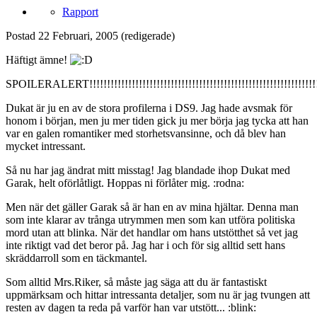
Rapport
Postad
22 Februari, 2005
(redigerade)
Häftigt ämne!
SPOILERALERT!!!!!!!!!!!!!!!!!!!!!!!!!!!!!!!!!!!!!!!!!!!!!!!!!!!!!!!!!!!!!!!!!!!
Dukat är ju en av de stora profilerna i DS9. Jag hade avsmak för
honom i början, men ju mer tiden gick ju mer börja jag tycka att han
var en galen romantiker med storhetsvansinne, och då blev han
mycket intressant.
Så nu har jag ändrat mitt misstag! Jag blandade ihop Dukat med
Garak, helt oförlåtligt. Hoppas ni förlåter mig. :rodna:
Men när det gäller Garak så är han en av mina hjältar. Denna man
som inte klarar av trånga utrymmen men som kan utföra politiska
mord utan att blinka. När det handlar om hans utstötthet så vet jag
inte riktigt vad det beror på. Jag har i och för sig alltid sett hans
skräddarroll som en täckmantel.
Som alltid Mrs.Riker, så måste jag säga att du är fantastiskt
uppmärksam och hittar intressanta detaljer, som nu är jag tvungen att
resten av dagen ta reda på varför han var utstött... :blink: