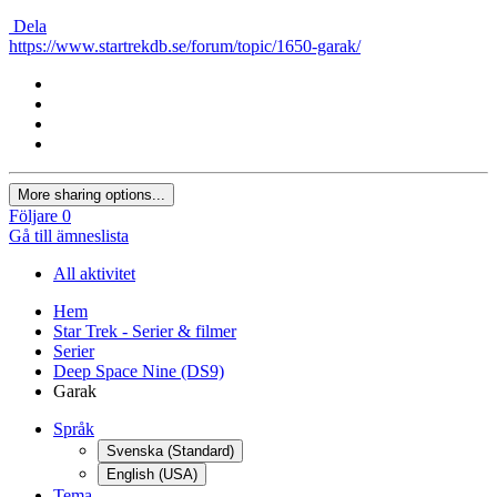
Dela
https://www.startrekdb.se/forum/topic/1650-garak/
More sharing options...
Följare
0
Gå till ämneslista
All aktivitet
Hem
Star Trek - Serier & filmer
Serier
Deep Space Nine (DS9)
Garak
Språk
Svenska (Standard)
English (USA)
Tema