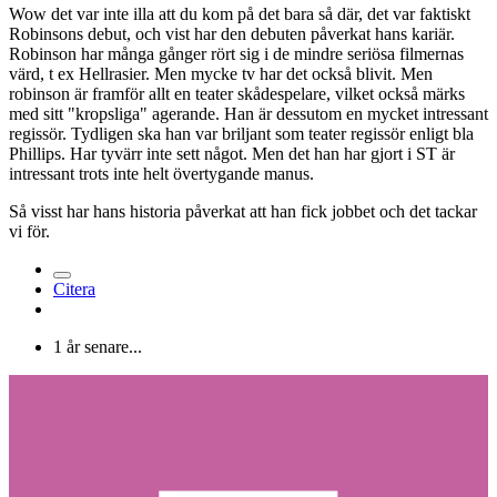
Wow det var inte illa att du kom på det bara så där, det var faktiskt
Robinsons debut, och vist har den debuten påverkat hans kariär.
Robinson har många gånger rört sig i de mindre seriösa filmernas
värd, t ex Hellrasier. Men mycke tv har det också blivit. Men
robinson är framför allt en teater skådespelare, vilket också märks
med sitt "kropsliga" agerande. Han är dessutom en mycket intressant
regissör. Tydligen ska han var briljant som teater regissör enligt bla
Phillips. Har tyvärr inte sett något. Men det han har gjort i ST är
intressant trots inte helt övertygande manus.
Så visst har hans historia påverkat att han fick jobbet och det tackar
vi för.
Citera
1 år senare...