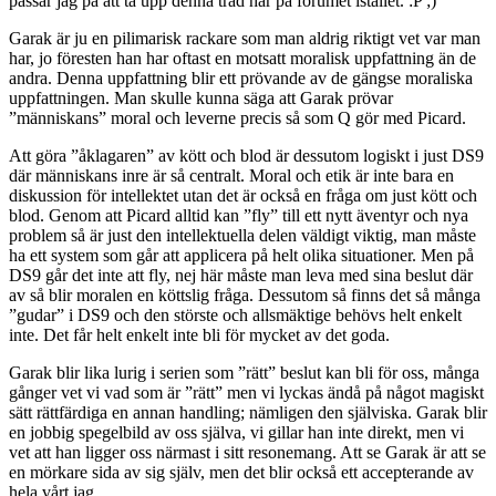
passar jag på att ta upp denna tråd här på forumet istället. :P ;)
Garak är ju en pilimarisk rackare som man aldrig riktigt vet var man
har, jo föresten han har oftast en motsatt moralisk uppfattning än de
andra. Denna uppfattning blir ett prövande av de gängse moraliska
uppfattningen. Man skulle kunna säga att Garak prövar
”människans” moral och leverne precis så som Q gör med Picard.
Att göra ”åklagaren” av kött och blod är dessutom logiskt i just DS9
där människans inre är så centralt. Moral och etik är inte bara en
diskussion för intellektet utan det är också en fråga om just kött och
blod. Genom att Picard alltid kan ”fly” till ett nytt äventyr och nya
problem så är just den intellektuella delen väldigt viktig, man måste
ha ett system som går att applicera på helt olika situationer. Men på
DS9 går det inte att fly, nej här måste man leva med sina beslut där
av så blir moralen en köttslig fråga. Dessutom så finns det så många
”gudar” i DS9 och den störste och allsmäktige behövs helt enkelt
inte. Det får helt enkelt inte bli för mycket av det goda.
Garak blir lika lurig i serien som ”rätt” beslut kan bli för oss, många
gånger vet vi vad som är ”rätt” men vi lyckas ändå på något magiskt
sätt rättfärdiga en annan handling; nämligen den själviska. Garak blir
en jobbig spegelbild av oss själva, vi gillar han inte direkt, men vi
vet att han ligger oss närmast i sitt resonemang. Att se Garak är att se
en mörkare sida av sig själv, men det blir också ett accepterande av
hela vårt jag.