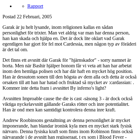
Rapport
Postad
22 Februari, 2005
Garak är ju helt lysande, inom religionen kallas en sådan
personlighet för trixter. Man vet aldrig var man har denna person,
han kan skada och hjälpa en. Det är dock lite oklart vad Garak
egentligen har gjort för fel mot Cardessia, men någon typ av föräderi
är det tal om.
Det finns ett avsnitt där Garak för "hjärnskador" - sorry namnet är
borta. Men när Bashir hjälper honom får vi veta att han har arbetat
inom den hemliga polisen och har där haft en mycket hög position.
Han är dessutom sonen till den högsta av dem alla och detta är också
orsaken till att han har hatad och fruktad så mycket av :cardassian: .
Kommer inte detta fram i avsnittet By inferno's light?
Avsnitten Improable cause the die is cast -säsong 3 - är dock också
viktiga nyckelavsnitt gällande Garaks rötter och inre potentialitet.
Han är ond men kan samtidigt kontrolera denna inre kraft.
Andrew Roobinsons gestaltning av denna personlighet är mycket
imponerande, han blandar ironisk kyla men en mycket stark fysisk
närvaro. Denna fysiska kraft som finns inom Robinson finns också
närvarande i de avsnitt han regisseraat, t ex som i Blood Fever -