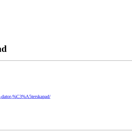
ad
l-dator-%C3%A5terskapad/