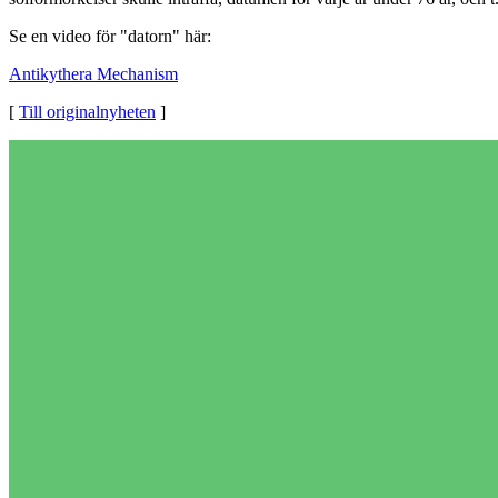
Se en video för "datorn" här:
Antikythera Mechanism
[
Till originalnyheten
]