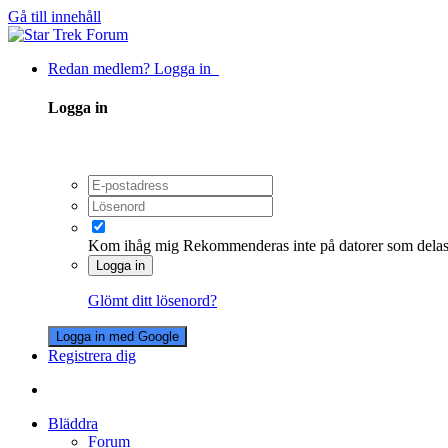
Gå till innehåll
Redan medlem? Logga in
Logga in
Kom ihåg mig
Rekommenderas inte på datorer som dela
Logga in
Glömt ditt lösenord?
Logga in med Google
Registrera dig
Bläddra
Forum