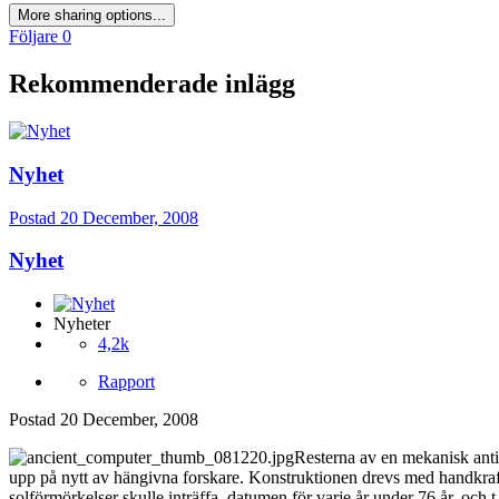
More sharing options...
Följare
0
Rekommenderade inlägg
Nyhet
Postad
20 December, 2008
Nyhet
Nyheter
4,2k
Rapport
Postad
20 December, 2008
Resterna av en mekanisk antik
upp på nytt av hängivna forskare. Konstruktionen drevs med handkraft
solförmörkelser skulle inträffa, datumen för varje år under 76 år, och