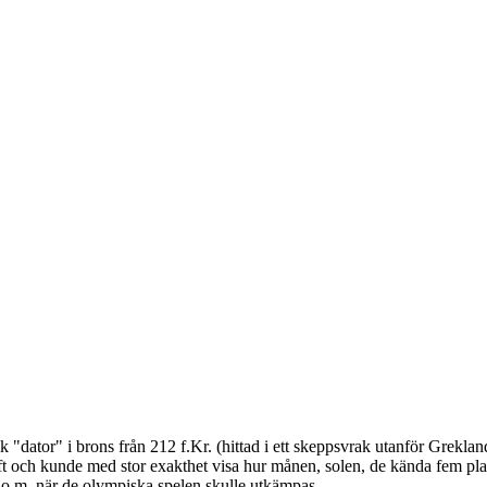
 "dator" i brons från 212 f.Kr. (hittad i ett skeppsvrak utanför Grekl
 och kunde med stor exakthet visa hur månen, solen, de kända fem plan
 t.o.m. när de olympiska spelen skulle utkämpas.