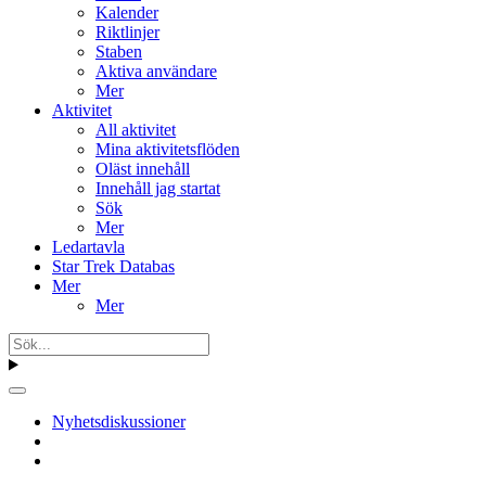
Kalender
Riktlinjer
Staben
Aktiva användare
Mer
Aktivitet
All aktivitet
Mina aktivitetsflöden
Oläst innehåll
Innehåll jag startat
Sök
Mer
Ledartavla
Star Trek Databas
Mer
Mer
Nyhetsdiskussioner