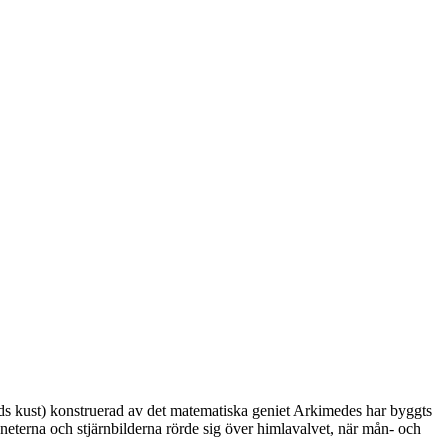
ands kust) konstruerad av det matematiska geniet Arkimedes har byggts
eterna och stjärnbilderna rörde sig över himlavalvet, när mån- och