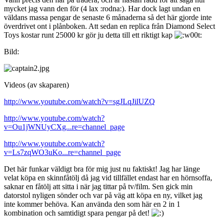
mycket jag vann den för (4 lax :rodna:). Har dock lagt undan en
väldans massa pengar de senaste 6 månaderna så det här gjorde inte
överdrivet ont i plånboken. Att sedan en replica från Diamond Select
Toys kostar runt 25000 kr gör ju detta till ett riktigt kap
Bild:
Videos (av skaparen)
http://www.youtube.com/watch?v=sgJLqJilUZQ
http://www.youtube.com/watch?
v=Ou1jWNUyCXg...re=channel_page
http://www.youtube.com/watch?
v=Ls7zqWO3uKo...re=channel_page
Det här funkar väldigt bra för mig just nu faktiskt! Jag har länge
velat köpa en skinnfåtölj då jag vid tillfället endast har en hörnsoffa,
saknar en fåtölj att sitta i när jag tittar på tv/film. Sen gick min
datorstol nyligen sönder och var på väg att köpa en ny, vilket jag
inte kommer behöva. Kan använda den som här en 2 in 1
kombination och samtidigt spara pengar på det!