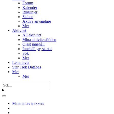
Forum
Kalender
Riktlinjer
Staben
Aktiva användare
Mer
Aktivitet
All aktivitet
Mina aktivitetsflöden
Oläst innehåll
Innehåll jag startat
Sök
Mer
Ledartavla
Star Trek Databas
Mer
Mer
Material av trekkers