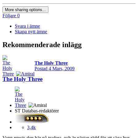
More sharing options...
Följare
0
Svara i ämne
Skapa nytt ämne
Rekommenderade inlägg
The Holy Three
Postad
4 Mars, 2009
The Holy Three
ST Databas-redaktörer
3,4k
Vann precis den här på tradera, och är nästan rädd för att säga hur