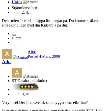
Stjärnflottstaben
2,4k
Den stolen är värd att lägga lite pengar på. Du kommer säkert att
sitta skönt i den med din Kirk-tröja på dig.
Citera
Aike
Postad
4 Mars, 2009
Aike
ST Databas-redaktörer
3,4k
Very nice! Det är en svensk som bygger dem eller hur?
Men du fick betala mer än han som fick den äkta från TOS. Han