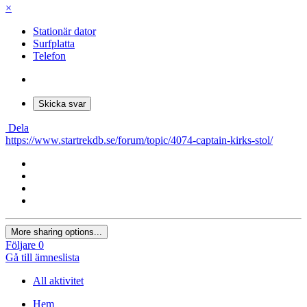
×
Stationär dator
Surfplatta
Telefon
Skicka svar
Dela
https://www.startrekdb.se/forum/topic/4074-captain-kirks-stol/
More sharing options...
Följare
0
Gå till ämneslista
All aktivitet
Hem