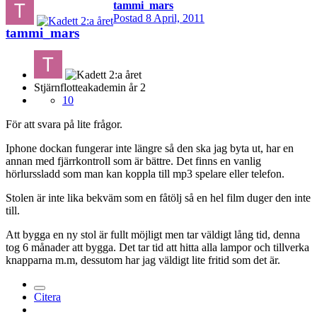
tammi_mars
Postad
8 April, 2011
tammi_mars
Stjärnflotteakademin år 2
10
För att svara på lite frågor.
Iphone dockan fungerar inte längre så den ska jag byta ut, har en
annan med fjärrkontroll som är bättre. Det finns en vanlig
hörlurssladd som man kan koppla till mp3 spelare eller telefon.
Stolen är inte lika bekväm som en fåtölj så en hel film duger den inte
till.
Att bygga en ny stol är fullt möjligt men tar väldigt lång tid, denna
tog 6 månader att bygga. Det tar tid att hitta alla lampor och tillverka
knapparna m.m, dessutom har jag väldigt lite fritid som det är.
Citera