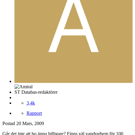
ST Databas-redaktörer
3,4k
Rapport
Postad
20 Mars, 2009
Går det inte att bo ännu billigare? Finns väl vandrarhem för 100