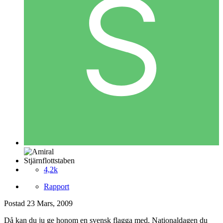
Stjärnflottstaben
4,2k
Rapport
Postad
23 Mars, 2009
Då kan du ju ge honom en svensk flagga med. Nationaldagen du