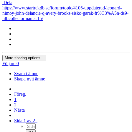
Dela
https://www.startrekdb.se/forum/topic/4105-uppdaterad-leonard-
nimoy-john-delancie-q-avery-brooks-sisko-garak-fr%C3%A5n-ds9-
till-collectormania-15/
More sharing options...
Följare
0
Svara i ämne
Skapa nytt ämne
Föreg.
1
2
Nästa
Sida 1 av 2