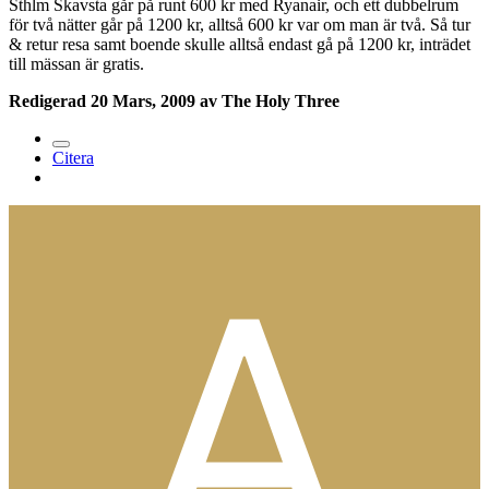
Sthlm Skavsta går på runt 600 kr med Ryanair, och ett dubbelrum
för två nätter går på 1200 kr, alltså 600 kr var om man är två. Så tur
& retur resa samt boende skulle alltså endast gå på 1200 kr, inträdet
till mässan är gratis.
Redigerad
20 Mars, 2009
av The Holy Three
Citera