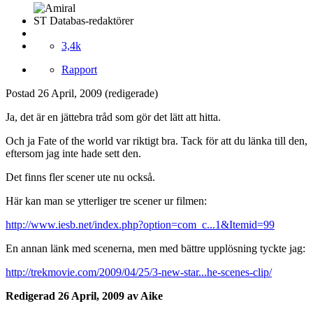
ST Databas-redaktörer
3,4k
Rapport
Postad
26 April, 2009
(redigerade)
Ja, det är en jättebra tråd som gör det lätt att hitta.
Och ja Fate of the world var riktigt bra. Tack för att du länka till den,
eftersom jag inte hade sett den.
Det finns fler scener ute nu också.
Här kan man se ytterliger tre scener ur filmen:
http://www.iesb.net/index.php?option=com_c...1&Itemid=99
En annan länk med scenerna, men med bättre upplösning tyckte jag:
http://trekmovie.com/2009/04/25/3-new-star...he-scenes-clip/
Redigerad
26 April, 2009
av Aike