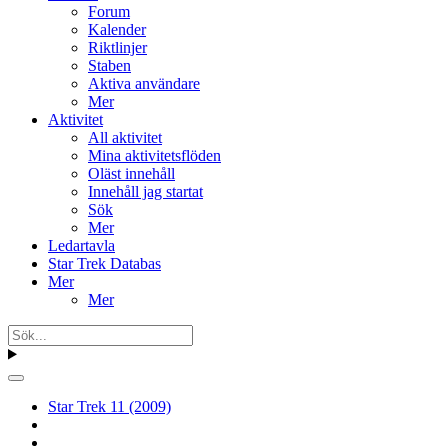
Forum
Kalender
Riktlinjer
Staben
Aktiva användare
Mer
Aktivitet
All aktivitet
Mina aktivitetsflöden
Oläst innehåll
Innehåll jag startat
Sök
Mer
Ledartavla
Star Trek Databas
Mer
Mer
Star Trek 11 (2009)