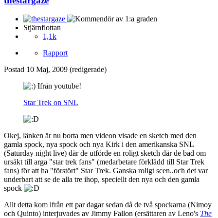
thestargaze
Stjärnflottan
1,1k
Rapport
Postad
10 Maj, 2009
(redigerade)
Ifrån youtube!
Star Trek on SNL
Okej, länken är nu borta men videon visade en sketch med den
gamla spock, nya spock och nya Kirk i den amerikanska SNL
(Saturday night live) där de utförde en roligt sketch där de bad om
ursäkt till arga "star trek fans" (medarbetare förklädd till Star Trek
fans) för att ha "förstört" Star Trek. Ganska roligt scen..och det var
underbart att se de alla tre ihop, speciellt den nya och den gamla
spock
Allt detta kom ifrån ett par dagar sedan då de två spockarna (Nimoy
och Quinto) interjuvades av Jimmy Fallon (ersättaren av Leno's
The