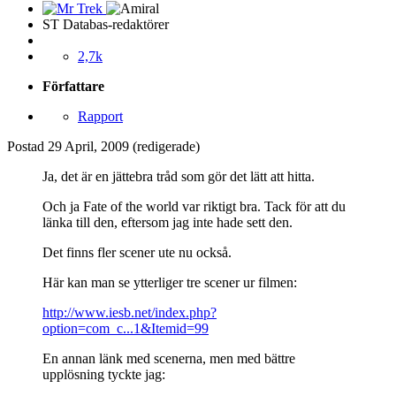
ST Databas-redaktörer
2,7k
Författare
Rapport
Postad
29 April, 2009
(redigerade)
Ja, det är en jättebra tråd som gör det lätt att hitta.
Och ja Fate of the world var riktigt bra. Tack för att du
länka till den, eftersom jag inte hade sett den.
Det finns fler scener ute nu också.
Här kan man se ytterliger tre scener ur filmen:
http://www.iesb.net/index.php?
option=com_c...1&Itemid=99
En annan länk med scenerna, men med bättre
upplösning tyckte jag: