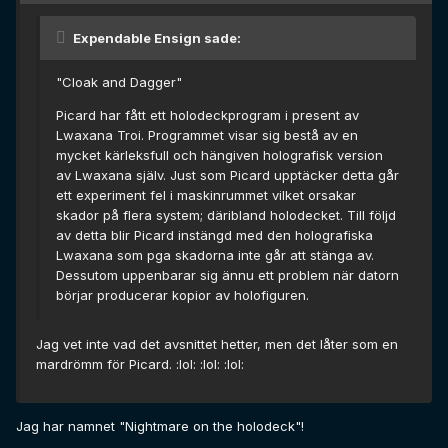
Expendable Ensign sade:
"Cloak and Dagger"
Picard har fått ett holodeckprogram i present av
Lwaxana Troi. Programmet visar sig bestå av en
mycket kärleksfull och hängiven holografisk version
av Lwaxana själv. Just som Picard upptäcker detta går
ett experiment fel i maskinrummet vilket orsakar
skador på flera system; däribland holodecket. Till följd
av detta blir Picard instängd med den holografiska
Lwaxana som pga skadorna inte går att stänga av.
Dessutom uppenbarar sig ännu ett problem när datorn
börjar producerar kopior av holofiguren.
Jag vet inte vad det avsnittet hetter, men det låter som en
mardrömm för Picard. :lol: :lol: :lol:
Jag har namnet "Nightmare on the holodeck"!