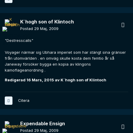
K´hogh son of Klintoch
Postad
29 Maj, 2009
"Destresscalls"
Voyager närmar sig Ubhara imperiet som har stängt sina gränser
från utomvärlden . en omväg skulle kosta dem femtio år så
Janeway försöker bygga en kopia av klingons
kamoflageanordning .
Redigerad
16 Mars, 2015
av K´hogh son of Klintoch
Citera
Expendable Ensign
Postad
29 Maj, 2009