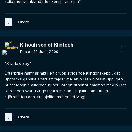
sulibanerna inblandade i konspirationen?
Citera
K´hogh son of Klintoch
Postad
10 Juni, 2009
"Shadowplay"
Enterprise hamnar mitt i en grupp stridande Klingonskepp . det
upptäcks ganska snart att fejder mellan husen blossat upp igen .
huset Mogh´s allierade huset Koragh drabbar samman med huset
Duras och Worf tvingas välja mellan sin plikt som officer i
stjärnflottan och sin lojalitet mot huset Mogh
Citera