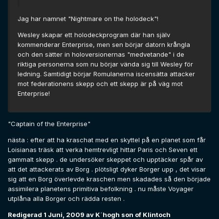
Jag har namnet "Nightmare on the holodeck"!
Wesley skapar ett holodeckprogram där han själv
kommenderar Enterprise, men sen börjar datorn krångla
och den sätter in holoversionernas "medvetande" i de
riktiga personerna som nu börjar vända sig till Wesley för
ledning. Samtidigt börjar Romulanerna iscensätta attacker
mot federationens skepp och ett skepp är på väg mot
Enterprise!
"Captain of the Enterprise"
nästa : efter att ha kraschat med en skyttel på en planet som får
Loisianas träsk att verka hemtrevligt hittar Paris och Seven ett
gammalt skepp . de undersöker skeppet och upptäcker spår av
att det attackerats av Borg . plötsligt dyker Borger upp , det visar
sig att en Borg överlevde kraschen men skadades så den började
assimilera planetens primitiva befolkning . nu måste Voyager
utplåna alla Borger och rädda resten .
Redigerad
1 Juni, 2009
av K´hogh son of Klintoch