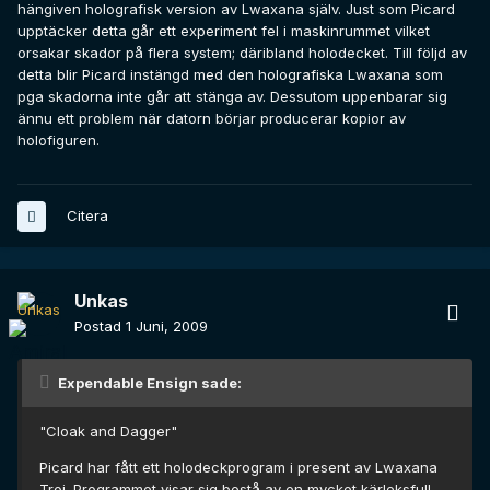
hängiven holografisk version av Lwaxana själv. Just som Picard
upptäcker detta går ett experiment fel i maskinrummet vilket
orsakar skador på flera system; däribland holodecket. Till följd av
detta blir Picard instängd med den holografiska Lwaxana som
pga skadorna inte går att stänga av. Dessutom uppenbarar sig
ännu ett problem när datorn börjar producerar kopior av
holofiguren.
Citera
Unkas
Postad
1 Juni, 2009
Expendable Ensign sade:
"Cloak and Dagger"
Picard har fått ett holodeckprogram i present av Lwaxana
Troi. Programmet visar sig bestå av en mycket kärleksfull