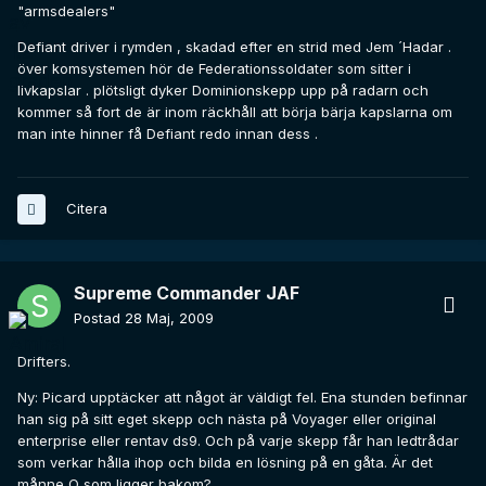
"armsdealers"
Defiant driver i rymden , skadad efter en strid med Jem ´Hadar .
över komsystemen hör de Federationssoldater som sitter i
livkapslar . plötsligt dyker Dominionskepp upp på radarn och
kommer så fort de är inom räckhåll att börja bärja kapslarna om
man inte hinner få Defiant redo innan dess .
Citera
Supreme Commander JAF
Postad
28 Maj, 2009
Drifters.
Ny: Picard upptäcker att något är väldigt fel. Ena stunden befinnar
han sig på sitt eget skepp och nästa på Voyager eller original
enterprise eller rentav ds9. Och på varje skepp får han ledtrådar
som verkar hålla ihop och bilda en lösning på en gåta. Är det
månne Q som ligger bakom?