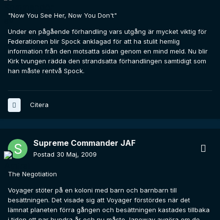
"Now You See Her, Now You Don't"
Under en pågående förhandling vars utgång är mycket viktig för
Federationen blir Spock anklagad för att ha stulit hemlig
information från den motsatta sidan genom en mind meld. Nu blir
Kirk tvungen rädda den strandsatta förhandlingen samtidigt som
han måste rentvå Spock.
Citera
Supreme Commander JAF
Postad
30 Maj, 2009
The Negotiation
Voyager stöter på en koloni med barn och barnbarn till
besättningen. Det visade sig att Voyager förstördes när det
lämnat planeten förra gången och besättningen kastades tillbaka
i tiden ett par hundra år och nu måste Janeway avgöra om de