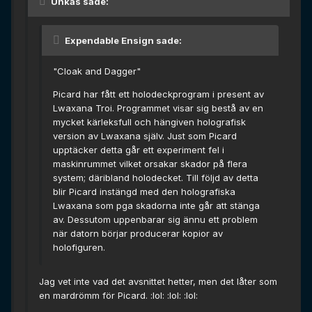
Unkas sade:
Expendable Ensign sade:
"Cloak and Dagger"
Picard har fått ett holodeckprogram i present av
Lwaxana Troi. Programmet visar sig bestå av en
mycket kärleksfull och hängiven holografisk
version av Lwaxana själv. Just som Picard
upptäcker detta går ett experiment fel i
maskinrummet vilket orsakar skador på flera
system; däribland holodecket. Till följd av detta
blir Picard instängd med den holografiska
Lwaxana som pga skadorna inte går att stänga
av. Dessutom uppenbarar sig ännu ett problem
när datorn börjar producerar kopior av
holofiguren.
Jag vet inte vad det avsnittet hetter, men det låter som
en mardrömm för Picard. :lol: :lol: :lol: