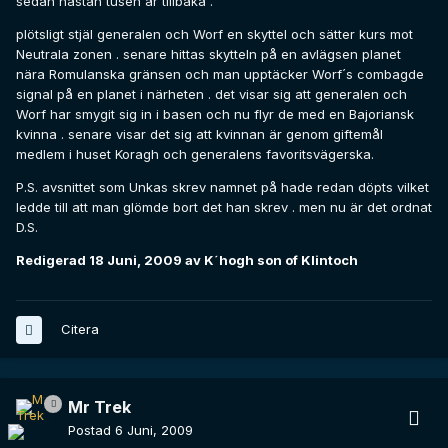
sedan nästan tusen år tillbaka .
plötsligt stjäl generalen och Worf en skyttel och sätter kurs mot
Neutrala zonen . senare hittas skytteln på en avlägsen planet
nära Romulanska gränsen och man upptäcker Worf´s combagde
signal på en planet i närheten . det visar sig att generalen och
Worf har smygit sig in i basen och nu flyr de med en Bajoriansk
kvinna . senare visar det sig att kvinnan är genom giftemål
medlem i huset Koragh och generalens favoritsvägerska.
P.S. avsnittet som Unkas skrev namnet på hade redan döpts vilket
ledde till att man glömde bort det han skrev . men nu är det ordnat
D.S.
Redigerad
18 Juni, 2009
av K´hogh son of Klintoch
Citera
Mr Trek
Postad
6 Juni, 2009