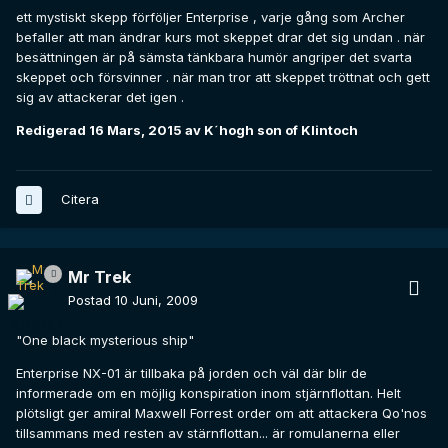
ett mystiskt skepp förföljer Enterprise , varje gång som Archer
befaller att man ändrar kurs mot skeppet drar det sig undan . när
besättningen är på sämsta tänkbara humör angriper det svarta
skeppet och försvinner . när man tror att skeppet tröttnat och gett
sig av attackerar det igen .
Redigerad
16 Mars, 2015
av K´hogh son of Klintoch
Citera
Mr Trek
Postad
10 Juni, 2009
"One black mysterious ship"
Enterprise NX-01 är tillbaka på jorden och väl där blir de
informerade om en möjlig konspiration inom stjärnflottan. Helt
plötsligt ger amiral Maxwell Forrest order om att attackera Qo'nos
tillsammans med resten av stärnflottan... är romulanerna eller