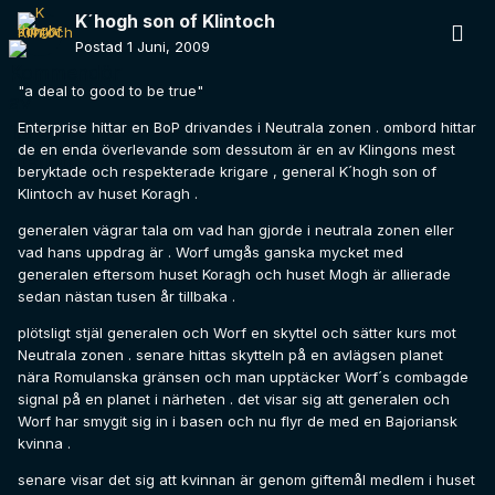
K´hogh son of Klintoch
Postad
1 Juni, 2009
"a deal to good to be true"
Enterprise hittar en BoP drivandes i Neutrala zonen . ombord hittar
de en enda överlevande som dessutom är en av Klingons mest
beryktade och respekterade krigare , general K´hogh son of
Klintoch av huset Koragh .
generalen vägrar tala om vad han gjorde i neutrala zonen eller
vad hans uppdrag är . Worf umgås ganska mycket med
generalen eftersom huset Koragh och huset Mogh är allierade
sedan nästan tusen år tillbaka .
plötsligt stjäl generalen och Worf en skyttel och sätter kurs mot
Neutrala zonen . senare hittas skytteln på en avlägsen planet
nära Romulanska gränsen och man upptäcker Worf´s combagde
signal på en planet i närheten . det visar sig att generalen och
Worf har smygit sig in i basen och nu flyr de med en Bajoriansk
kvinna .
senare visar det sig att kvinnan är genom giftemål medlem i huset