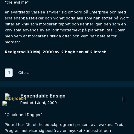
"the evil me"
en svartklädd varelse smyger sig ombord på Enterprise och med
sina snabba reflexer och vighet döda alla som han stöter på Worf
hittar en kniv som mördaren tappat och känner igen den som en
kniv som används av en lönnmördarsekt på planeten Rasi Golan .
men vem är mördarens riktiga offer och vem har betalat för
mordet?
Redigerad
30 Maj, 2009
av K´hogh son of Klintoch
Citera
Expendable Ensign
Postad
1 Juni, 2009
"Cloak and Dagger"
Picard har fått ett holodeckprogram i present av Lwaxana Troi.
Programmet visar sig bestå av en mycket kärleksfull och