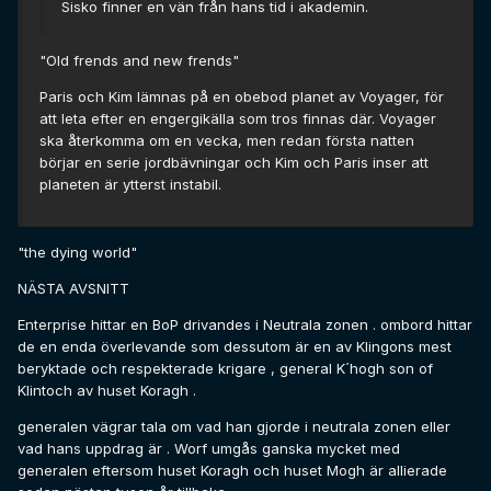
Sisko finner en vän från hans tid i akademin.
"Old frends and new frends"
Paris och Kim lämnas på en obebod planet av Voyager, för
att leta efter en engergikälla som tros finnas där. Voyager
ska återkomma om en vecka, men redan första natten
börjar en serie jordbävningar och Kim och Paris inser att
planeten är ytterst instabil.
"the dying world"
NÄSTA AVSNITT
Enterprise hittar en BoP drivandes i Neutrala zonen . ombord hittar
de en enda överlevande som dessutom är en av Klingons mest
beryktade och respekterade krigare , general K´hogh son of
Klintoch av huset Koragh .
generalen vägrar tala om vad han gjorde i neutrala zonen eller
vad hans uppdrag är . Worf umgås ganska mycket med
generalen eftersom huset Koragh och huset Mogh är allierade