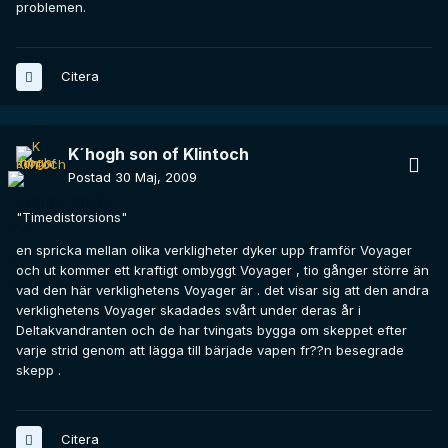
problemen.
Citera
K´hogh son of Klintoch
Postad
30 Maj, 2009
"Timedistorsions"
en spricka mellan olika verkligheter dyker upp framför Voyager
och ut kommer ett kraftigt ombyggt Voyager , tio gånger större än
vad den här verklighetens Voyager är . det visar sig att den andra
verklighetens Voyager skadades svårt under deras år i
Deltakvandranten och de har tvingats bygga om skeppet efter
varje strid genom att lägga till bärjade vapen fr??n besegrade
skepp .
Citera