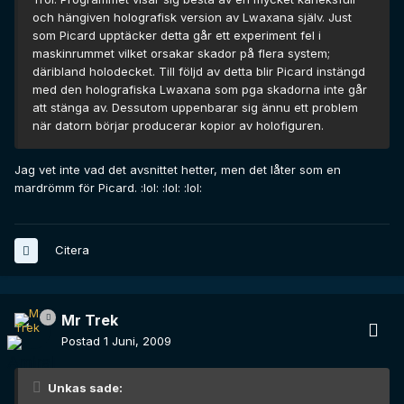
och hängiven holografisk version av Lwaxana själv. Just
som Picard upptäcker detta går ett experiment fel i
maskinrummet vilket orsakar skador på flera system;
däribland holodecket. Till följd av detta blir Picard instängd
med den holografiska Lwaxana som pga skadorna inte går
att stänga av. Dessutom uppenbarar sig ännu ett problem
när datorn börjar producerar kopior av holofiguren.
Jag vet inte vad det avsnittet hetter, men det låter som en
mardrömm för Picard. :lol: :lol: :lol:
Citera
Mr Trek
Postad
1 Juni, 2009
Unkas sade: