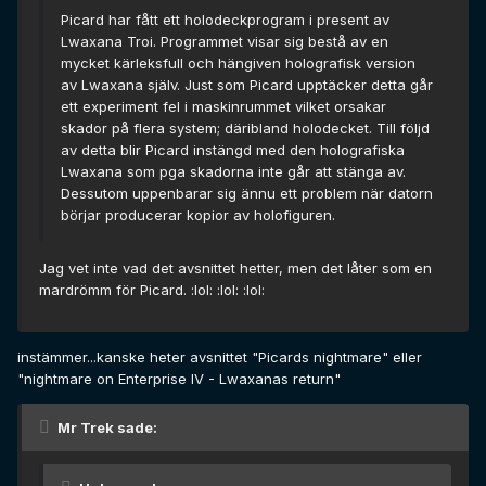
Picard har fått ett holodeckprogram i present av
Lwaxana Troi. Programmet visar sig bestå av en
mycket kärleksfull och hängiven holografisk version
av Lwaxana själv. Just som Picard upptäcker detta går
ett experiment fel i maskinrummet vilket orsakar
skador på flera system; däribland holodecket. Till följd
av detta blir Picard instängd med den holografiska
Lwaxana som pga skadorna inte går att stänga av.
Dessutom uppenbarar sig ännu ett problem när datorn
börjar producerar kopior av holofiguren.
Jag vet inte vad det avsnittet hetter, men det låter som en
mardrömm för Picard. :lol: :lol: :lol:
instämmer...kanske heter avsnittet "Picards nightmare" eller
"nightmare on Enterprise IV - Lwaxanas return"
Mr Trek sade: