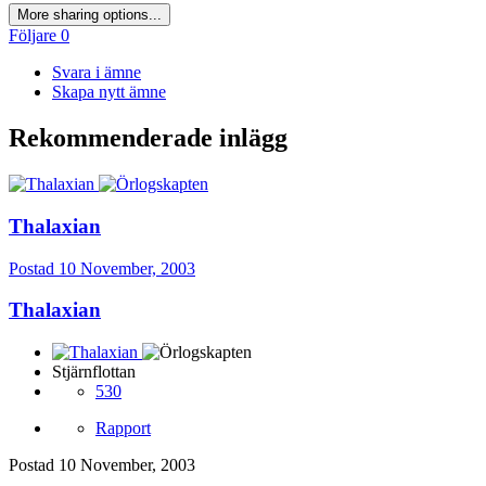
More sharing options...
Följare
0
Svara i ämne
Skapa nytt ämne
Rekommenderade inlägg
Thalaxian
Postad
10 November, 2003
Thalaxian
Stjärnflottan
530
Rapport
Postad
10 November, 2003