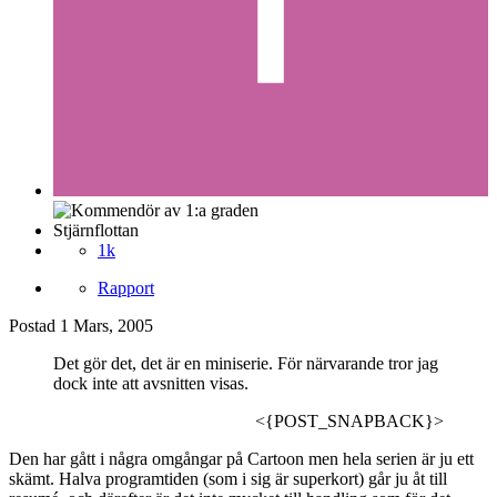
Stjärnflottan
1k
Rapport
Postad
1 Mars, 2005
Det gör det, det är en miniserie. För närvarande tror jag
dock inte att avsnitten visas.
<{POST_SNAPBACK}>
Den har gått i några omgångar på Cartoon men hela serien är ju ett
skämt. Halva programtiden (som i sig är superkort) går ju åt till