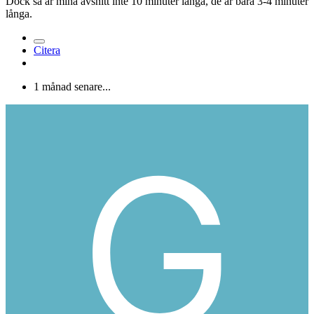
Dock så är mina avsnitt inte 10 minuter långa, de är bara 3-4 minuter
långa.
Citera
1 månad senare...