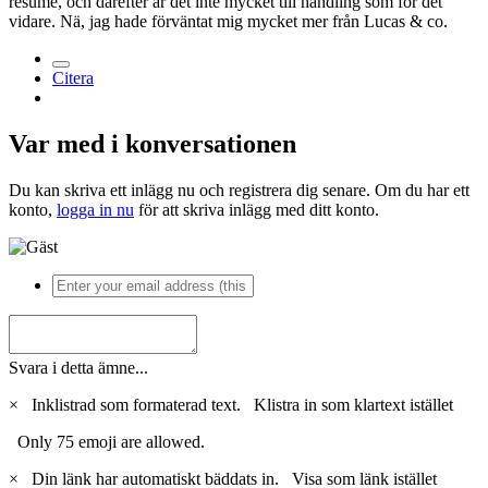
resumé, och därefter är det inte mycket till handling som för det
vidare. Nä, jag hade förväntat mig mycket mer från Lucas & co.
Citera
Var med i konversationen
Du kan skriva ett inlägg nu och registrera dig senare. Om du har ett
konto,
logga in nu
för att skriva inlägg med ditt konto.
Svara i detta ämne...
×
Inklistrad som formaterad text.
Klistra in som klartext istället
Only 75 emoji are allowed.
×
Din länk har automatiskt bäddats in.
Visa som länk istället