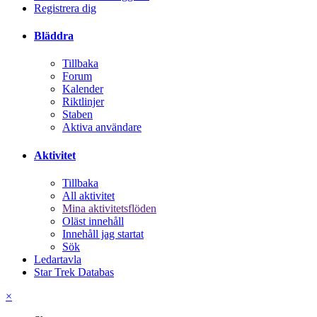
Registrera dig
Bläddra
Tillbaka
Forum
Kalender
Riktlinjer
Staben
Aktiva användare
Aktivitet
Tillbaka
All aktivitet
Mina aktivitetsflöden
Oläst innehåll
Innehåll jag startat
Sök
Ledartavla
Star Trek Databas
×