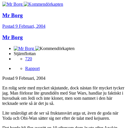
Mr Borg
Postad
9 Februari, 2004
Mr Borg
Stjärnflottan
720
Rapport
Postad
9 Februari, 2004
En rolig serie med mycket skjutande, dock nästan för mycket tycker
jag. Man förlorar lite grundidén med Star Wars, handlar ju faktiskt i
huvudsak om Jedi och inte kloner, men som namnet i den här
tecknade serie så är det ju så.
Lite småroligt att de ser så fruktansvärt arga ut, även de goda när
Yoda och Obi-Wan sätter sig ner efter de talat med kejsaren.
Det borde bli fler avsnitt en 10 eftersom dom är ute efter Anakin,