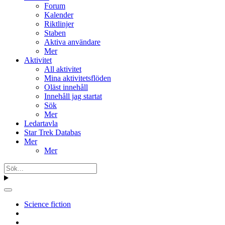
Forum
Kalender
Riktlinjer
Staben
Aktiva användare
Mer
Aktivitet
All aktivitet
Mina aktivitetsflöden
Oläst innehåll
Innehåll jag startat
Sök
Mer
Ledartavla
Star Trek Databas
Mer
Mer
Science fiction