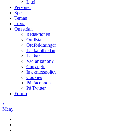
Ljud
Personer
Spel
Teman
Trivia
Om sidan
Redaktionen
Ordlista
Ordförklaringar
Länka till sidan
Länkar
Vad är kanon?
Copyright
Integritetspolicy
Cookies
På Facebook
På Twitter
Forum
x
Meny