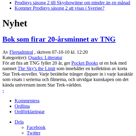
Prodigys säsong 2 till Skyshowtime om mindre än en månad
Kommer Prodigys säsong 2 att visas i Sverige?
Nyhet
Bok som firar 20-årsminnet av TNG
Av
Fleetadmiral
, skriven 07-10-10 kl. 12:20
Kategori(er):
Quarks: Litteratur
För att fira att TNG fyller 20 år, ger
Pocket Books
ut en bok med
namnet
The Sky's the Limit
som innehåller en kollektion av korta
Star Trek-noveller. Varje berättelse tränger djupare in i varje karaktär
som visats i serierna och filmerna, och utvidgar kunskapen om det
kända universum inom Star Trek-världen.
‹
Kommentera
Ordlista
Ordförklaringar
Dela
Facebook
Twitter