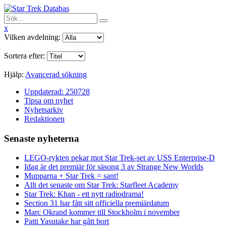
x
Vilken avdelning:
Sortera efter:
Hjälp:
Avancerad sökning
Uppdaterad: 250728
Tipsa om nyhet
Nyhetsarkiv
Redaktionen
Senaste nyheterna
LEGO-rykten pekar mot Star Trek-set av USS Enterprise-D
Idag är det premiär för säsong 3 av Strange New Worlds
Mupparna + Star Trek = sant!
Allt det senaste om Star Trek: Starfleet Academy
Star Trek: Khan - ett nytt radiodrama!
Section 31 har fått sitt officiella premiärdatum
Marc Okrand kommer till Stockholm i november
Patti Yasutake har gått bort