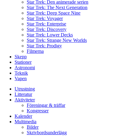
Star Trek: Den animerade serien
Star Trek: The Next Generation
Star Trek: Deep Space Nine
Star Trek: Voyager
Star Trek: Enterprise
Star Trek: Discovery
Star Trek: Lower Decks
Star Trek: Strange New Worlds
Star Trek: Prodigy
Filmerna
Skepp
Stationer
Astronomi
Teknik
Vapen
Utrustning
Litteratur
Aktiviteter
Föreningar & träffar
Kongresser
Kalender
Multimedia
Bilder
Skrivbordsunderlägg