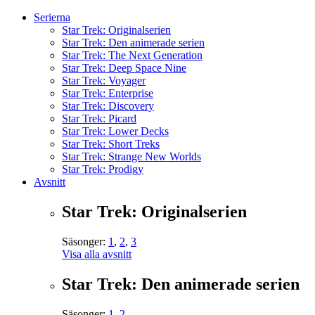
Serierna
Star Trek: Originalserien
Star Trek: Den animerade serien
Star Trek: The Next Generation
Star Trek: Deep Space Nine
Star Trek: Voyager
Star Trek: Enterprise
Star Trek: Discovery
Star Trek: Picard
Star Trek: Lower Decks
Star Trek: Short Treks
Star Trek: Strange New Worlds
Star Trek: Prodigy
Avsnitt
Star Trek: Originalserien
Säsonger:
1
,
2
,
3
Visa alla avsnitt
Star Trek: Den animerade serien
Säsonger:
1
,
2