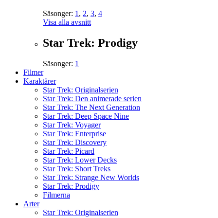
Säsonger:
1
,
2
,
3
,
4
Visa alla avsnitt
Star Trek: Prodigy
Säsonger:
1
Filmer
Karaktärer
Star Trek: Originalserien
Star Trek: Den animerade serien
Star Trek: The Next Generation
Star Trek: Deep Space Nine
Star Trek: Voyager
Star Trek: Enterprise
Star Trek: Discovery
Star Trek: Picard
Star Trek: Lower Decks
Star Trek: Short Treks
Star Trek: Strange New Worlds
Star Trek: Prodigy
Filmerna
Arter
Star Trek: Originalserien