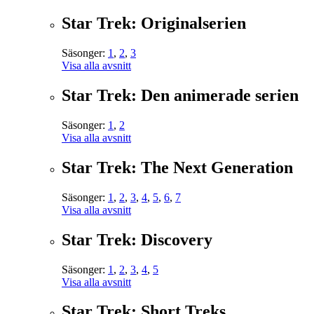
Star Trek: Originalserien
Säsonger:
1
,
2
,
3
Visa alla avsnitt
Star Trek: Den animerade serien
Säsonger:
1
,
2
Visa alla avsnitt
Star Trek: The Next Generation
Säsonger:
1
,
2
,
3
,
4
,
5
,
6
,
7
Visa alla avsnitt
Star Trek: Discovery
Säsonger:
1
,
2
,
3
,
4
,
5
Visa alla avsnitt
Star Trek: Short Treks