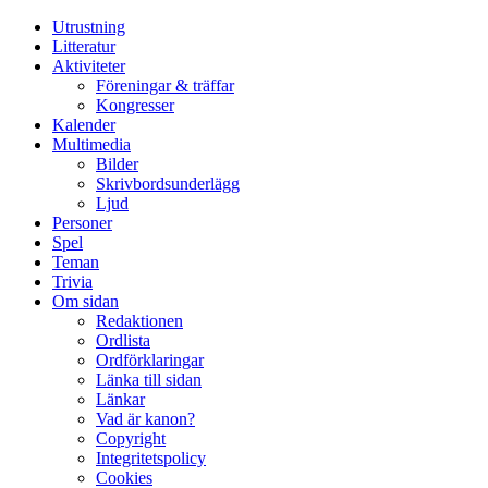
Utrustning
Litteratur
Aktiviteter
Föreningar & träffar
Kongresser
Kalender
Multimedia
Bilder
Skrivbordsunderlägg
Ljud
Personer
Spel
Teman
Trivia
Om sidan
Redaktionen
Ordlista
Ordförklaringar
Länka till sidan
Länkar
Vad är kanon?
Copyright
Integritetspolicy
Cookies