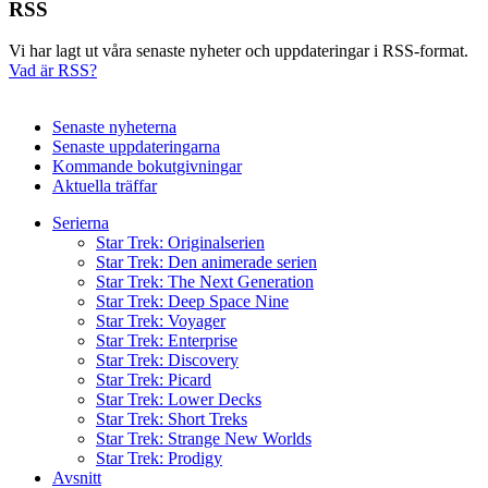
RSS
Vi har lagt ut våra senaste nyheter och uppdateringar i RSS-format.
Vad är RSS?
Senaste nyheterna
Senaste uppdateringarna
Kommande bokutgivningar
Aktuella träffar
Serierna
Star Trek: Originalserien
Star Trek: Den animerade serien
Star Trek: The Next Generation
Star Trek: Deep Space Nine
Star Trek: Voyager
Star Trek: Enterprise
Star Trek: Discovery
Star Trek: Picard
Star Trek: Lower Decks
Star Trek: Short Treks
Star Trek: Strange New Worlds
Star Trek: Prodigy
Avsnitt