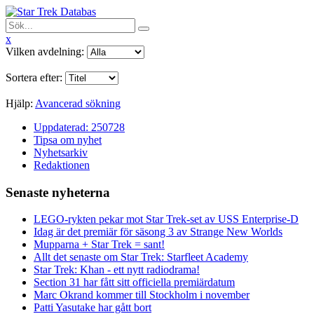
x
Vilken avdelning:
Sortera efter:
Hjälp:
Avancerad sökning
Uppdaterad: 250728
Tipsa om nyhet
Nyhetsarkiv
Redaktionen
Senaste nyheterna
LEGO-rykten pekar mot Star Trek-set av USS Enterprise-D
Idag är det premiär för säsong 3 av Strange New Worlds
Mupparna + Star Trek = sant!
Allt det senaste om Star Trek: Starfleet Academy
Star Trek: Khan - ett nytt radiodrama!
Section 31 har fått sitt officiella premiärdatum
Marc Okrand kommer till Stockholm i november
Patti Yasutake har gått bort