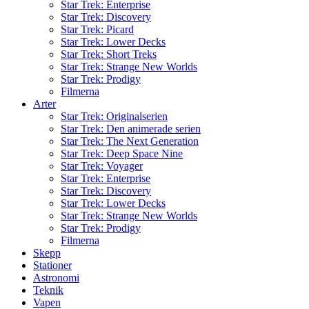
Star Trek: Enterprise
Star Trek: Discovery
Star Trek: Picard
Star Trek: Lower Decks
Star Trek: Short Treks
Star Trek: Strange New Worlds
Star Trek: Prodigy
Filmerna
Arter
Star Trek: Originalserien
Star Trek: Den animerade serien
Star Trek: The Next Generation
Star Trek: Deep Space Nine
Star Trek: Voyager
Star Trek: Enterprise
Star Trek: Discovery
Star Trek: Lower Decks
Star Trek: Strange New Worlds
Star Trek: Prodigy
Filmerna
Skepp
Stationer
Astronomi
Teknik
Vapen