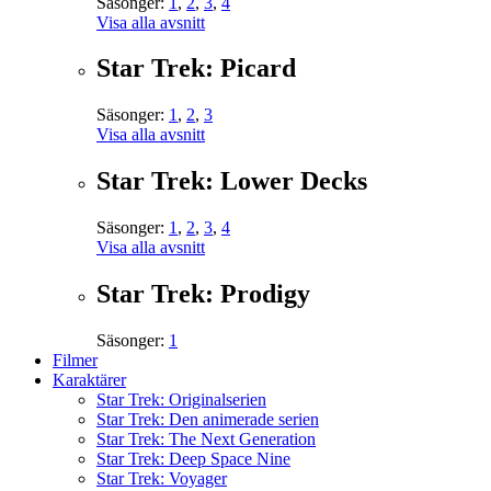
Säsonger:
1
,
2
,
3
,
4
Visa alla avsnitt
Star Trek: Picard
Säsonger:
1
,
2
,
3
Visa alla avsnitt
Star Trek: Lower Decks
Säsonger:
1
,
2
,
3
,
4
Visa alla avsnitt
Star Trek: Prodigy
Säsonger:
1
Filmer
Karaktärer
Star Trek: Originalserien
Star Trek: Den animerade serien
Star Trek: The Next Generation
Star Trek: Deep Space Nine
Star Trek: Voyager