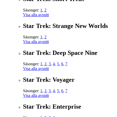
Säsonger:
1
,
2
Visa alla avsnitt
Star Trek: Strange New Worlds
Säsonger:
1
,
2
Visa alla avsnitt
Star Trek: Deep Space Nine
Säsonger:
1
,
2
,
3
,
4
,
5
,
6
,
7
Visa alla avsnitt
Star Trek: Voyager
Säsonger:
1
,
2
,
3
,
4
,
5
,
6
,
7
Visa alla avsnitt
Star Trek: Enterprise