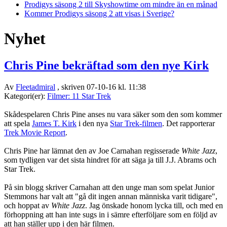
Prodigys säsong 2 till Skyshowtime om mindre än en månad
Kommer Prodigys säsong 2 att visas i Sverige?
Nyhet
Chris Pine bekräftad som den nye Kirk
Av
Fleetadmiral
, skriven 07-10-16 kl. 11:38
Kategori(er):
Filmer: 11 Star Trek
Skådespelaren Chris Pine anses nu vara säker som den som kommer
att spela
James T. Kirk
i den nya
Star Trek-filmen
. Det rapporterar
Trek Movie Report
.
Chris Pine har lämnat den av Joe Carnahan regisserade
White Jazz
,
som tydligen var det sista hindret för att säga ja till J.J. Abrams och
Star Trek.
På sin blogg skriver Carnahan att den unge man som spelat Junior
Stemmons har valt att "gå dit ingen annan människa varit tidigare",
och hoppat av
White Jazz
. Jag önskade honom lycka till, och med en
förhoppning att han inte sugs in i sämre efterföljare som en följd av
att han ställer upp i den här filmen.