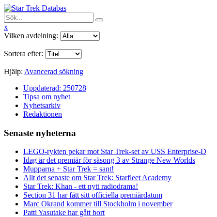
x
Vilken avdelning:
Sortera efter:
Hjälp:
Avancerad sökning
Uppdaterad: 250728
Tipsa om nyhet
Nyhetsarkiv
Redaktionen
Senaste nyheterna
LEGO-rykten pekar mot Star Trek-set av USS Enterprise-D
Idag är det premiär för säsong 3 av Strange New Worlds
Mupparna + Star Trek = sant!
Allt det senaste om Star Trek: Starfleet Academy
Star Trek: Khan - ett nytt radiodrama!
Section 31 har fått sitt officiella premiärdatum
Marc Okrand kommer till Stockholm i november
Patti Yasutake har gått bort