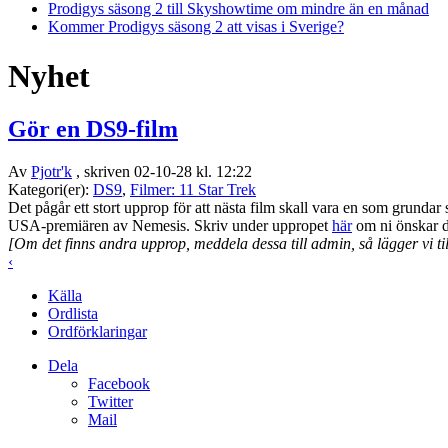
Prodigys säsong 2 till Skyshowtime om mindre än en månad
Kommer Prodigys säsong 2 att visas i Sverige?
Nyhet
Gör en DS9-film
Av
Pjotr'k
, skriven 02-10-28 kl. 12:22
Kategori(er):
DS9
,
Filmer: 11 Star Trek
Det pågår ett stort upprop för att nästa film skall vara en som grund
USA-premiären av Nemesis. Skriv under uppropet
här
om ni önskar d
[Om det finns andra upprop, meddela dessa till admin, så lägger vi ti
‹
Källa
Ordlista
Ordförklaringar
Dela
Facebook
Twitter
Mail