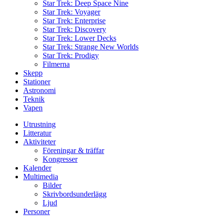
Star Trek: Deep Space Nine
Star Trek: Voyager
Star Trek: Enterprise
Star Trek: Discovery
Star Trek: Lower Decks
Star Trek: Strange New Worlds
Star Trek: Prodigy
Filmerna
Skepp
Stationer
Astronomi
Teknik
Vapen
Utrustning
Litteratur
Aktiviteter
Föreningar & träffar
Kongresser
Kalender
Multimedia
Bilder
Skrivbordsunderlägg
Ljud
Personer