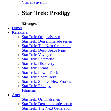
Visa alla avsnitt
Star Trek: Prodigy
Säsonger:
1
Filmer
Karaktärer
Star Trek: Originalserien
Star Trek: Den animerade serien
Star Trek: The Next Generation
Star Trek: Deep Space Nine
Star Trek: Voyager
Star Trek: Enterprise
Star Trek: Discovery
Star Trek: Picard
Star Trek: Lower Decks
Star Trek: Short Treks
Star Trek: Strange New Worlds
Star Trek: Prodigy
Filmerna
Arter
Star Trek: Originalserien
Star Trek: Den animerade serien
Star Trek: The Next Generation