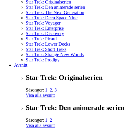
Star Trek: Originalserien
Star Trek: Den animerade serien
Star Trek: The Next Generation
Star Trek: Deep Space Nine
Star Trek: Voyager
Star Trek: Enterprise
Star Trek: Discovery
Star Trek: Picard
Star Trek: Lower Decks
Star Trek: Short Treks
Star Trek: Strange New Worlds
Star Trek: Prodigy
Avsnitt
Star Trek: Originalserien
Säsonger:
1
,
2
,
3
Visa alla avsnitt
Star Trek: Den animerade serien
Säsonger:
1
,
2
Visa alla avsnitt