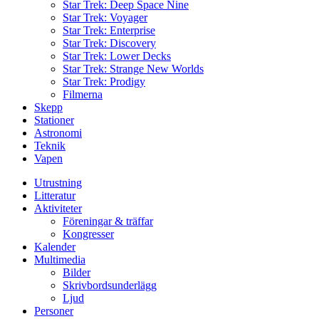
Star Trek: Deep Space Nine
Star Trek: Voyager
Star Trek: Enterprise
Star Trek: Discovery
Star Trek: Lower Decks
Star Trek: Strange New Worlds
Star Trek: Prodigy
Filmerna
Skepp
Stationer
Astronomi
Teknik
Vapen
Utrustning
Litteratur
Aktiviteter
Föreningar & träffar
Kongresser
Kalender
Multimedia
Bilder
Skrivbordsunderlägg
Ljud
Personer