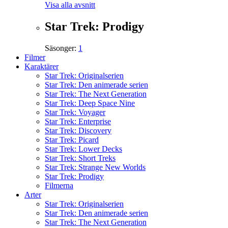
Visa alla avsnitt
Star Trek: Prodigy
Säsonger:
1
Filmer
Karaktärer
Star Trek: Originalserien
Star Trek: Den animerade serien
Star Trek: The Next Generation
Star Trek: Deep Space Nine
Star Trek: Voyager
Star Trek: Enterprise
Star Trek: Discovery
Star Trek: Picard
Star Trek: Lower Decks
Star Trek: Short Treks
Star Trek: Strange New Worlds
Star Trek: Prodigy
Filmerna
Arter
Star Trek: Originalserien
Star Trek: Den animerade serien
Star Trek: The Next Generation