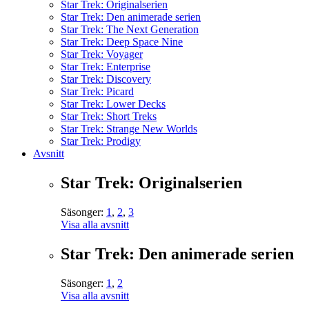
Star Trek: Originalserien
Star Trek: Den animerade serien
Star Trek: The Next Generation
Star Trek: Deep Space Nine
Star Trek: Voyager
Star Trek: Enterprise
Star Trek: Discovery
Star Trek: Picard
Star Trek: Lower Decks
Star Trek: Short Treks
Star Trek: Strange New Worlds
Star Trek: Prodigy
Avsnitt
Star Trek: Originalserien
Säsonger:
1
,
2
,
3
Visa alla avsnitt
Star Trek: Den animerade serien
Säsonger:
1
,
2
Visa alla avsnitt