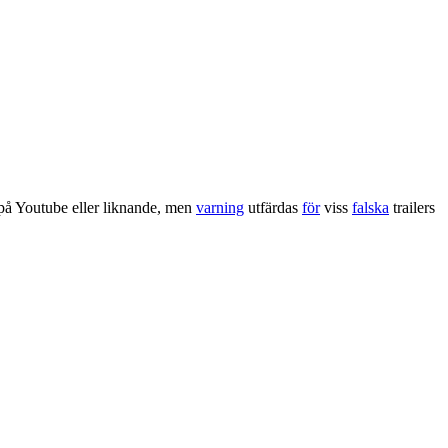
 på Youtube eller liknande, men
varning
utfärdas
för
viss
falska
trailers