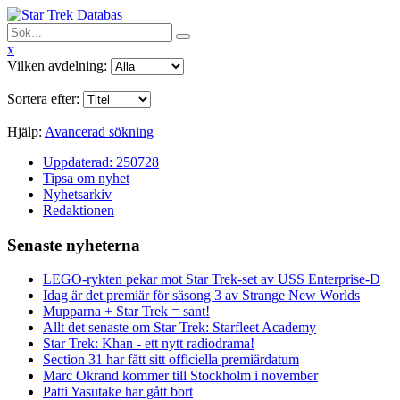
x
Vilken avdelning:
Sortera efter:
Hjälp:
Avancerad sökning
Uppdaterad: 250728
Tipsa om nyhet
Nyhetsarkiv
Redaktionen
Senaste nyheterna
LEGO-rykten pekar mot Star Trek-set av USS Enterprise-D
Idag är det premiär för säsong 3 av Strange New Worlds
Mupparna + Star Trek = sant!
Allt det senaste om Star Trek: Starfleet Academy
Star Trek: Khan - ett nytt radiodrama!
Section 31 har fått sitt officiella premiärdatum
Marc Okrand kommer till Stockholm i november
Patti Yasutake har gått bort