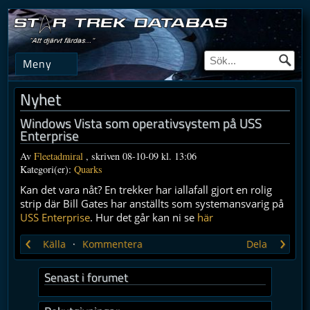
Meny
Nyhet
Windows Vista som operativsystem på USS
Enterprise
Av
Fleetadmiral
, skriven 08-10-09 kl. 13:06
Kategori(er):
Quarks
Kan det vara nåt? En trekker har iallafall gjort en rolig
strip där Bill Gates har anställts som systemansvarig på
USS Enterprise
. Hur det går kan ni se
här
‹
›
Källa
Kommentera
Dela
Senast i forumet