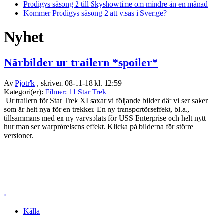
Prodigys säsong 2 till Skyshowtime om mindre än en månad
Kommer Prodigys säsong 2 att visas i Sverige?
Nyhet
Närbilder ur trailern *spoiler*
Av
Pjotr'k
, skriven 08-11-18 kl. 12:59
Kategori(er):
Filmer: 11 Star Trek
Ur trailern för Star Trek XI saxar vi följande bilder där vi ser saker
som är helt nya för en trekker. En ny transportörseffekt, bl.a.,
tillsammans med en ny varvsplats för USS Enterprise och helt nytt
hur man ser warprörelsens effekt. Klicka på bilderna för större
versioner.
‹
Källa