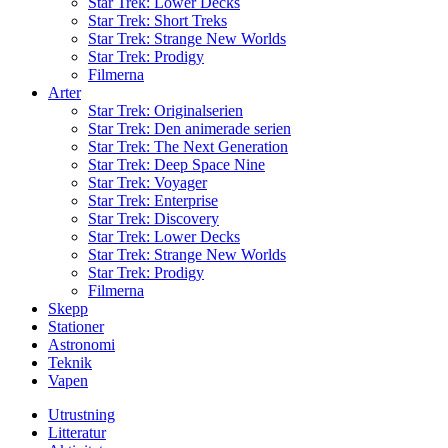
Star Trek: Lower Decks
Star Trek: Short Treks
Star Trek: Strange New Worlds
Star Trek: Prodigy
Filmerna
Arter
Star Trek: Originalserien
Star Trek: Den animerade serien
Star Trek: The Next Generation
Star Trek: Deep Space Nine
Star Trek: Voyager
Star Trek: Enterprise
Star Trek: Discovery
Star Trek: Lower Decks
Star Trek: Strange New Worlds
Star Trek: Prodigy
Filmerna
Skepp
Stationer
Astronomi
Teknik
Vapen
Utrustning
Litteratur