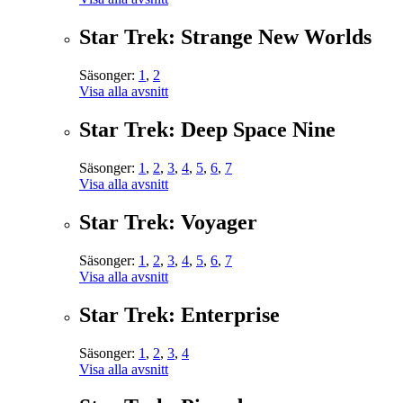
Star Trek: Strange New Worlds
Säsonger:
1
,
2
Visa alla avsnitt
Star Trek: Deep Space Nine
Säsonger:
1
,
2
,
3
,
4
,
5
,
6
,
7
Visa alla avsnitt
Star Trek: Voyager
Säsonger:
1
,
2
,
3
,
4
,
5
,
6
,
7
Visa alla avsnitt
Star Trek: Enterprise
Säsonger:
1
,
2
,
3
,
4
Visa alla avsnitt