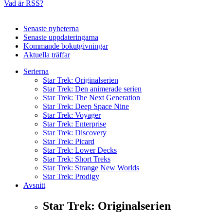
Vad är RSS?
Senaste nyheterna
Senaste uppdateringarna
Kommande bokutgivningar
Aktuella träffar
Serierna
Star Trek: Originalserien
Star Trek: Den animerade serien
Star Trek: The Next Generation
Star Trek: Deep Space Nine
Star Trek: Voyager
Star Trek: Enterprise
Star Trek: Discovery
Star Trek: Picard
Star Trek: Lower Decks
Star Trek: Short Treks
Star Trek: Strange New Worlds
Star Trek: Prodigy
Avsnitt
Star Trek: Originalserien