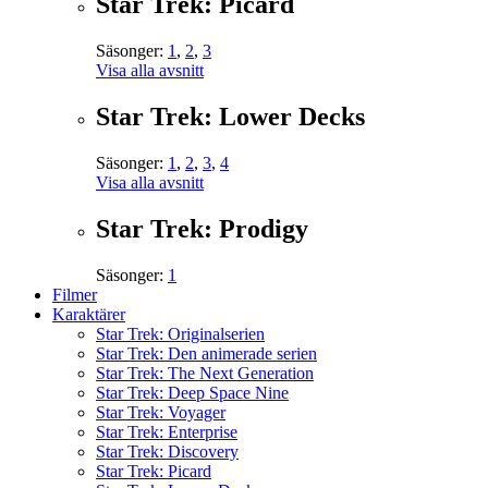
Star Trek: Picard
Säsonger:
1
,
2
,
3
Visa alla avsnitt
Star Trek: Lower Decks
Säsonger:
1
,
2
,
3
,
4
Visa alla avsnitt
Star Trek: Prodigy
Säsonger:
1
Filmer
Karaktärer
Star Trek: Originalserien
Star Trek: Den animerade serien
Star Trek: The Next Generation
Star Trek: Deep Space Nine
Star Trek: Voyager
Star Trek: Enterprise
Star Trek: Discovery
Star Trek: Picard