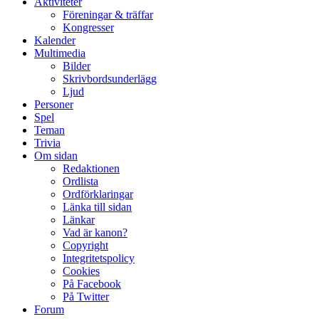
Aktiviteter
Föreningar & träffar
Kongresser
Kalender
Multimedia
Bilder
Skrivbordsunderlägg
Ljud
Personer
Spel
Teman
Trivia
Om sidan
Redaktionen
Ordlista
Ordförklaringar
Länka till sidan
Länkar
Vad är kanon?
Copyright
Integritetspolicy
Cookies
På Facebook
På Twitter
Forum