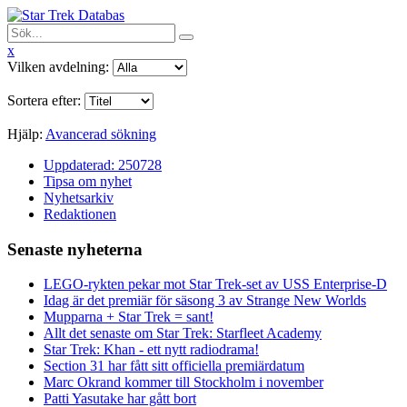
x
Vilken avdelning:
Sortera efter:
Hjälp:
Avancerad sökning
Uppdaterad: 250728
Tipsa om nyhet
Nyhetsarkiv
Redaktionen
Senaste nyheterna
LEGO-rykten pekar mot Star Trek-set av USS Enterprise-D
Idag är det premiär för säsong 3 av Strange New Worlds
Mupparna + Star Trek = sant!
Allt det senaste om Star Trek: Starfleet Academy
Star Trek: Khan - ett nytt radiodrama!
Section 31 har fått sitt officiella premiärdatum
Marc Okrand kommer till Stockholm i november
Patti Yasutake har gått bort