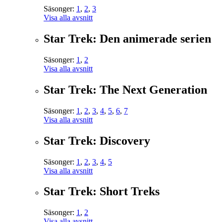
Säsonger:
1
,
2
,
3
Visa alla avsnitt
Star Trek: Den animerade serien
Säsonger:
1
,
2
Visa alla avsnitt
Star Trek: The Next Generation
Säsonger:
1
,
2
,
3
,
4
,
5
,
6
,
7
Visa alla avsnitt
Star Trek: Discovery
Säsonger:
1
,
2
,
3
,
4
,
5
Visa alla avsnitt
Star Trek: Short Treks
Säsonger:
1
,
2
Visa alla avsnitt