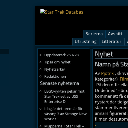
Serierna
Avsnitt
Utrustning
Litteratur
Nyhet
Uppdaterad: 250728
Namn på Sta
Tipsa om nyhet
Nyhetsarkiv
Av
Pjotr'k
, skriv
Redaktionen
Kategori(er):
Film
Senaste nyheterna
På den officiel
Undefined" - är d
LEGO-rykten pekar mot
kommer att få d
Star Trek-set av USS
Enterprise-D
nystart där tidig
stämmer överens
Idag är det premiär för
annars figurerat
säsong 3 av Strange New
filmen dessutom 
Worlds
‹
Mupparna + Star Trek =