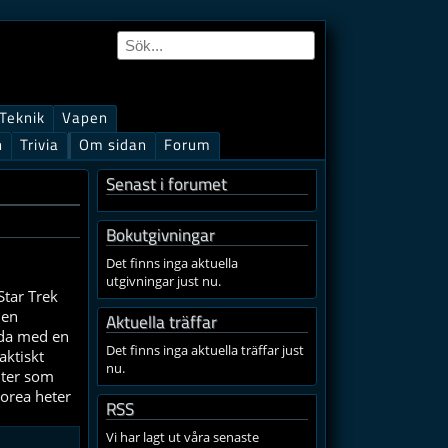
Teknik
Vapen
n
Trivia
Om sidan
Forum
Senast i forumet
Bokutgivningar
Det finns inga aktuella
utgivningar just nu.
Star Trek
men
Aktuella träffar
mda med en
Det finns inga aktuella träffar just
aktiskt
nu.
nter som
korea heter
RSS
Vi har lagt ut våra senaste