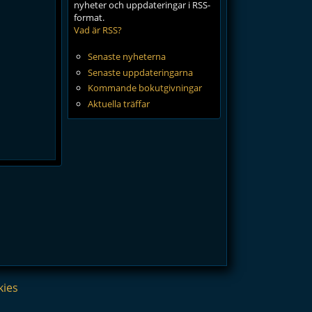
nyheter och uppdateringar i RSS-
format.
Vad är RSS?
Senaste nyheterna
Senaste uppdateringarna
Kommande bokutgivningar
Aktuella träffar
kies