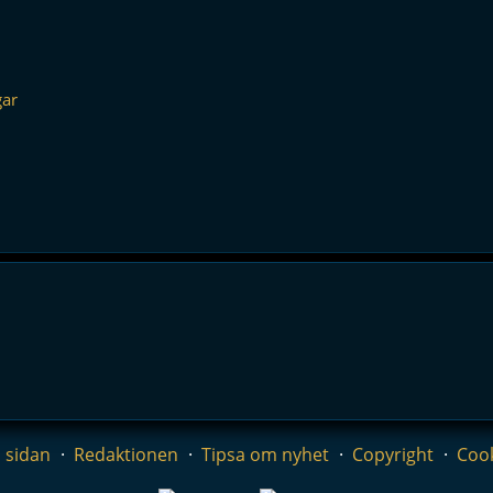
gar
 sidan
Redaktionen
Tipsa om nyhet
Copyright
Coo