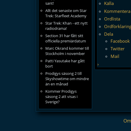
Källa
sant!
Allt det senaste om Star
Kommentera
Trek: Starfleet Academy
Ordlista
Star Trek: Khan - ett nytt
Ordförklarin
radiodrama!
Dela
Section 31 har fått sitt
Facebook
officiella premiärdatum
Twitter
Marc Okrand kommer till
Stockholm i november
Mail
Patti Yasutake har gått
›
bort
Prodigys säsong 2 till
Skyshowtime om mindre
än en månad
Kommer Prodigys
säsong 2 att visas i
Sverige?
Om