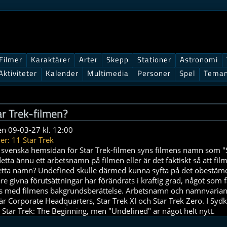
Filmer
Karaktärer
Arter
Skepp
Stationer
Astronomi
Aktiviteter
Kalender
Multimedia
Personer
Spel
Tema
r Trek-filmen?
en 09-03-27 kl. 12:00
er: 11 Star Trek
la svenska hemsidan för Star Trek-filmen syns filmens namn som "
etta ännu ett arbetsnamn på filmen eller är det faktiskt så att fil
etta namn? Undefined skulle därmed kunna syfta på det obestä
are givna förutsättningar har förändrats i kraftig grad, något som f
 med filmens bakgrundsberättelse. Arbetsnamn och namnvaria
 är Corporate Headquarters, Star Trek XI och Star Trek Zero. I Syd
Star Trek: The Beginning, men "Undefined" är något helt nytt.