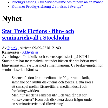
Prodigys säsong 2 till Skyshowtime om mindre än en månad
Kommer Prodigys säsong 2 att visas i Sverige?
Nyhet
Star Trek Fictions - film- och
seminariekväll i Stockholm
Av
Pjotr'k
, skriven 09-09-23 kl. 21:40
Kategori(er):
Aktiviteter
Avdelningen för teknik- och vetenskapshistoria på KTH i
Stockholm har tre temakvällar under hösten där det börjar med
filmvisning och avslutar med ett seminarium. Ur beskrivningen för
seminarieserien hämtas:
Science fiction är ett medium där frågor runt teknik,
samhälle och kultur diskuteras och tolkas. Detta sker i
ett samspel mellan läsare/tittare, mediaindustri och
forskningsvärlden.
Men hur ser detta samspel ut? Och vad får det för
konsekvenser? Kom och diskutera dessa frågor under
en seminarieserie med filmvisning!