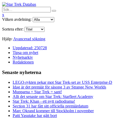
x
Vilken avdelning:
Sortera efter:
Hjälp:
Avancerad sökning
Uppdaterad: 250728
Tipsa om nyhet
Nyhetsarkiv
Redaktionen
Senaste nyheterna
LEGO-rykten pekar mot Star Trek-set av USS Enterprise-D
Idag är det premiär för säsong 3 av Strange New Worlds
Mupparna + Star Trek = sant!
Allt det senaste om Star Trek: Starfleet Academy
Star Trek: Khan - ett nytt radiodrama!
Section 31 har fått sitt officiella premiärdatum
Marc Okrand kommer till Stockholm i november
Patti Yasutake har gått bort