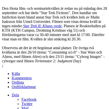
Den första film- och seminariekvällen är redan nu på måndag den 28
september och har titeln "Star Trek Fictions". Den handlar om
fanfiction inom bland annat Star Trek och kvällen leds av Malin
Isaksson från Umeå Universitet. Filmen som visas denna kväll är
ingen mindre
Star Trek II: Khans vrede
. Platsen är Reaktorhallen på
KTH (KTH Campus, Drottning Kristinas väg 51) och
föreläsningarna varar ca 30-40 minuter med start kl 17:00. Därefter
visar man en film. Kvällen är slut omkring kl 20.30.
Observera att det är ett begränsat antal platser. De övriga två
kvällarna är den 26/10 (tema: "Consuming sci-fi" - Star Wars och
Aliens, med filmen
Alien
) och den 23/11 (tema: "Cyborg Images" -
cyborger med filmen
Terminator 2: Judgment Day
)
‹
Källa
Kommentera
Ordlista
Ordförklaringar
Dela
Facebook
Twitter
Mail