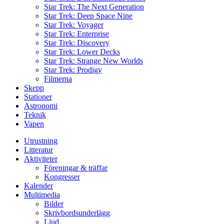
Star Trek: The Next Generation
Star Trek: Deep Space Nine
Star Trek: Voyager
Star Trek: Enterprise
Star Trek: Discovery
Star Trek: Lower Decks
Star Trek: Strange New Worlds
Star Trek: Prodigy
Filmerna
Skepp
Stationer
Astronomi
Teknik
Vapen
Utrustning
Litteratur
Aktiviteter
Föreningar & träffar
Kongresser
Kalender
Multimedia
Bilder
Skrivbordsunderlägg
Ljud