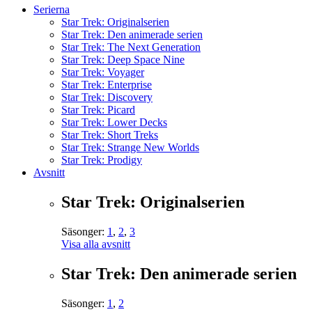
Serierna
Star Trek: Originalserien
Star Trek: Den animerade serien
Star Trek: The Next Generation
Star Trek: Deep Space Nine
Star Trek: Voyager
Star Trek: Enterprise
Star Trek: Discovery
Star Trek: Picard
Star Trek: Lower Decks
Star Trek: Short Treks
Star Trek: Strange New Worlds
Star Trek: Prodigy
Avsnitt
Star Trek: Originalserien
Säsonger:
1
,
2
,
3
Visa alla avsnitt
Star Trek: Den animerade serien
Säsonger:
1
,
2