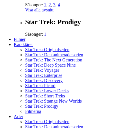
Säsonger:
1
,
2
,
3
,
4
Visa alla avsnitt
Star Trek: Prodigy
Säsonger:
1
Filmer
Karaktärer
Star Trek: Originalserien
Star Trek: Den animerade serien
Star Trek: The Next Generation
Star Trek: Deep Space Nine
Star Trek: Voyager
Star Trek: Enterprise
Star Trek: Discovery
Star Trek: Picard
Star Trek: Lower Decks
Star Trek: Short Treks
Star Trek: Strange New Worlds
Star Trek: Prodigy
Filmerna
Arter
Star Trek: Originalserien
Star Trek: Den animerade serien