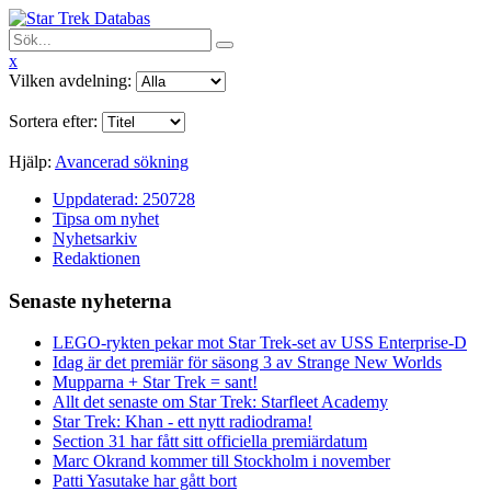
x
Vilken avdelning:
Sortera efter:
Hjälp:
Avancerad sökning
Uppdaterad: 250728
Tipsa om nyhet
Nyhetsarkiv
Redaktionen
Senaste nyheterna
LEGO-rykten pekar mot Star Trek-set av USS Enterprise-D
Idag är det premiär för säsong 3 av Strange New Worlds
Mupparna + Star Trek = sant!
Allt det senaste om Star Trek: Starfleet Academy
Star Trek: Khan - ett nytt radiodrama!
Section 31 har fått sitt officiella premiärdatum
Marc Okrand kommer till Stockholm i november
Patti Yasutake har gått bort