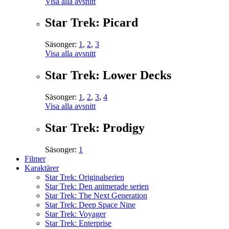
Visa alla avsnitt
Star Trek: Picard
Säsonger:
1
,
2
,
3
Visa alla avsnitt
Star Trek: Lower Decks
Säsonger:
1
,
2
,
3
,
4
Visa alla avsnitt
Star Trek: Prodigy
Säsonger:
1
Filmer
Karaktärer
Star Trek: Originalserien
Star Trek: Den animerade serien
Star Trek: The Next Generation
Star Trek: Deep Space Nine
Star Trek: Voyager
Star Trek: Enterprise