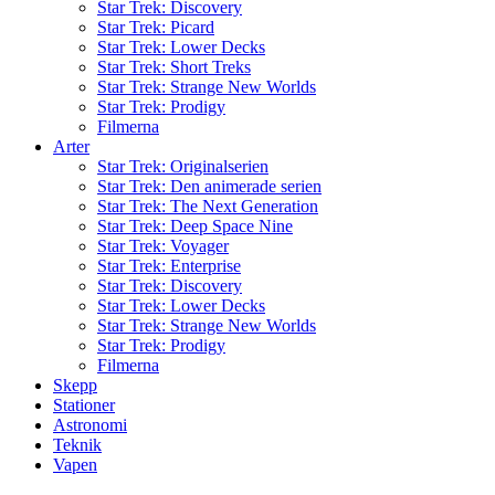
Star Trek: Discovery
Star Trek: Picard
Star Trek: Lower Decks
Star Trek: Short Treks
Star Trek: Strange New Worlds
Star Trek: Prodigy
Filmerna
Arter
Star Trek: Originalserien
Star Trek: Den animerade serien
Star Trek: The Next Generation
Star Trek: Deep Space Nine
Star Trek: Voyager
Star Trek: Enterprise
Star Trek: Discovery
Star Trek: Lower Decks
Star Trek: Strange New Worlds
Star Trek: Prodigy
Filmerna
Skepp
Stationer
Astronomi
Teknik
Vapen