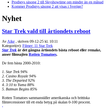
Prodigys säsong 2 till Skyshowtime om mindre än en månad
Kommer Prodigys säsong 2 att visas i Sverige?
Nyhet
Star Trek vald till årtiondets reboot
Av
Aike
, skriven 09-12-25 kl. 10:11
Kategori(er):
Filmer: 11 Star Trek
Star Trek
är det gångna årtiondets bästa reboot eller remake,
anser filmsajten
Rotten Tomatoes
.
De fem bästa 2000-2010:
1. Star Trek 94%
2. Casino Royale 94%
3. The Departed 92%
4. 3:10 to Yuma 88%
5. Batman Begins 85%
Rotten Tomatoes sammanställer amerikanska och brittiska
filmrecensioner till ett enda betyg på skalan 0-100 procent.
‹