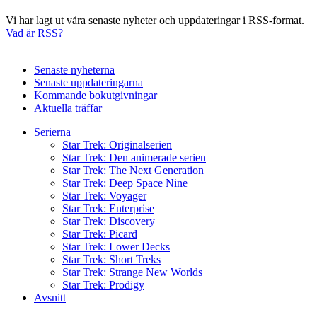
Vi har lagt ut våra senaste nyheter och uppdateringar i RSS-format.
Vad är RSS?
Senaste nyheterna
Senaste uppdateringarna
Kommande bokutgivningar
Aktuella träffar
Serierna
Star Trek: Originalserien
Star Trek: Den animerade serien
Star Trek: The Next Generation
Star Trek: Deep Space Nine
Star Trek: Voyager
Star Trek: Enterprise
Star Trek: Discovery
Star Trek: Picard
Star Trek: Lower Decks
Star Trek: Short Treks
Star Trek: Strange New Worlds
Star Trek: Prodigy
Avsnitt