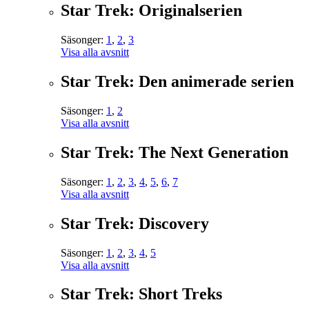
Star Trek: Originalserien
Säsonger:
1
,
2
,
3
Visa alla avsnitt
Star Trek: Den animerade serien
Säsonger:
1
,
2
Visa alla avsnitt
Star Trek: The Next Generation
Säsonger:
1
,
2
,
3
,
4
,
5
,
6
,
7
Visa alla avsnitt
Star Trek: Discovery
Säsonger:
1
,
2
,
3
,
4
,
5
Visa alla avsnitt
Star Trek: Short Treks