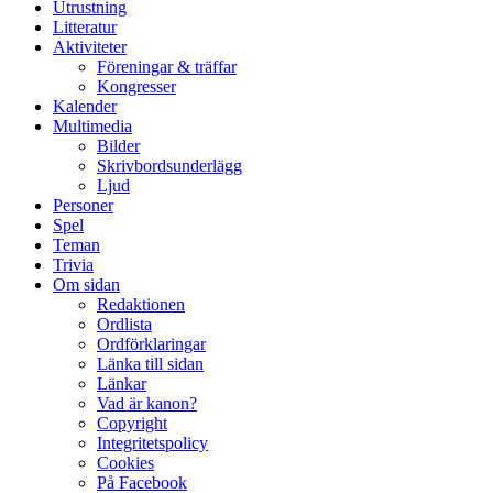
Utrustning
Litteratur
Aktiviteter
Föreningar & träffar
Kongresser
Kalender
Multimedia
Bilder
Skrivbordsunderlägg
Ljud
Personer
Spel
Teman
Trivia
Om sidan
Redaktionen
Ordlista
Ordförklaringar
Länka till sidan
Länkar
Vad är kanon?
Copyright
Integritetspolicy
Cookies
På Facebook