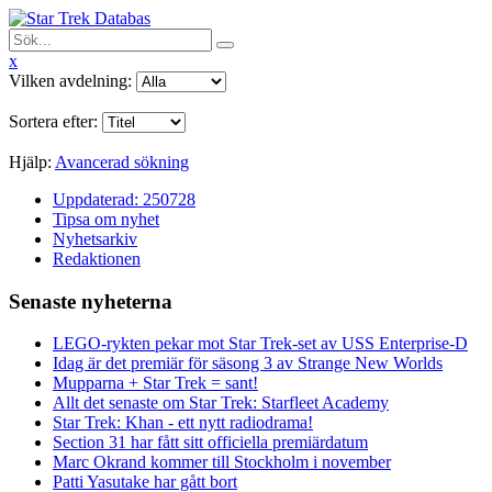
x
Vilken avdelning:
Sortera efter:
Hjälp:
Avancerad sökning
Uppdaterad: 250728
Tipsa om nyhet
Nyhetsarkiv
Redaktionen
Senaste nyheterna
LEGO-rykten pekar mot Star Trek-set av USS Enterprise-D
Idag är det premiär för säsong 3 av Strange New Worlds
Mupparna + Star Trek = sant!
Allt det senaste om Star Trek: Starfleet Academy
Star Trek: Khan - ett nytt radiodrama!
Section 31 har fått sitt officiella premiärdatum
Marc Okrand kommer till Stockholm i november
Patti Yasutake har gått bort