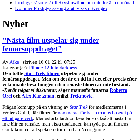
Prodigys säsong 2 till Skyshowtime om mindre än en månad
Kommer Prodigys säsong 2 att visas i Sverige?
Nyhet
"Nästa film utspelar sig under
femårsuppdraget"
Av
Aike
, skriven 10-01-22 kl. 07:25
Kategori(er):
Filmer: 12 Into darkness
Den tolfte
Star Trek-filmen
utspelar sig under
femårsuppdraget. Men om det är en tid in i det eller precis efter
vi lämnade besättningen i den senaste filmen är inte bestämt.
-Det är något vi diskuterar,
säger manusförfattarna
Roberto
Orci
och
Alex Kurtzman
, enligt
Trekmovie
.
Frågan kom upp på en visning av
Star Trek
för medlemmarna i
Writers Guild, där filmen är
nominerad för bästa manus baserat på
ett tidigare verk
. Manusförfattarduon berättade också att nästa film
inte blir en remake, men vissa uttalanden kan tyda på att filmens
skurk kommer att spela en större roll än Nero gjorde.