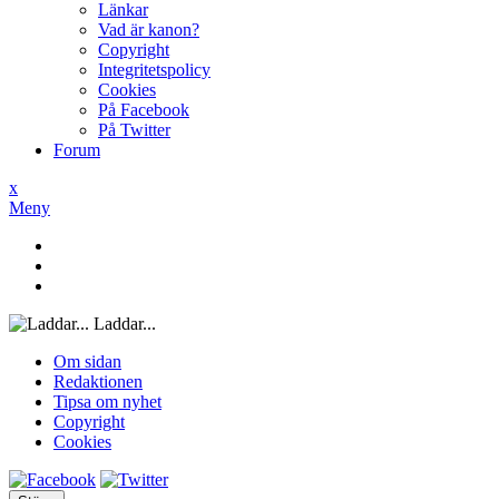
Länkar
Vad är kanon?
Copyright
Integritetspolicy
Cookies
På Facebook
På Twitter
Forum
x
Meny
Laddar...
Om sidan
Redaktionen
Tipsa om nyhet
Copyright
Cookies