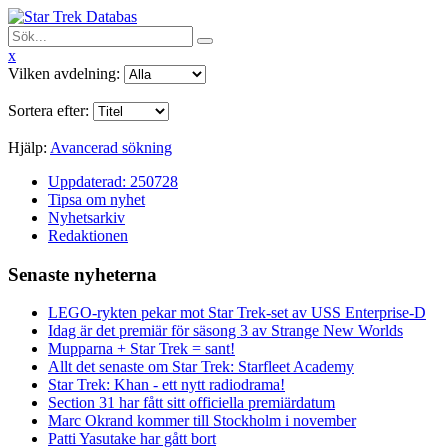
x
Vilken avdelning:
Sortera efter:
Hjälp:
Avancerad sökning
Uppdaterad: 250728
Tipsa om nyhet
Nyhetsarkiv
Redaktionen
Senaste nyheterna
LEGO-rykten pekar mot Star Trek-set av USS Enterprise-D
Idag är det premiär för säsong 3 av Strange New Worlds
Mupparna + Star Trek = sant!
Allt det senaste om Star Trek: Starfleet Academy
Star Trek: Khan - ett nytt radiodrama!
Section 31 har fått sitt officiella premiärdatum
Marc Okrand kommer till Stockholm i november
Patti Yasutake har gått bort