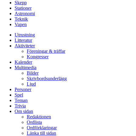
Skepp
Stationer
Astronomi
Teknik
Vapen
Utrustning
Litteratur
Aktiviteter
Föreningar & träffar
Kongresser
Kalender
Multimedia
Bilder
Skrivbordsunderlägg
Ljud
Personer
Spel
Teman
Trivia
Om sidan
Redaktionen
Ordlista
Ordförklaringar
Länka till sidan