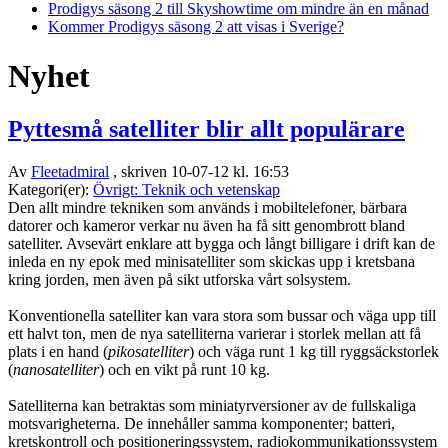
Prodigys säsong 2 till Skyshowtime om mindre än en månad
Kommer Prodigys säsong 2 att visas i Sverige?
Nyhet
Pyttesmå satelliter blir allt populärare
Av
Fleetadmiral
, skriven 10-07-12 kl. 16:53
Kategori(er):
Övrigt: Teknik och vetenskap
Den allt mindre tekniken som används i mobiltelefoner, bärbara
datorer och kameror verkar nu även ha få sitt genombrott bland
satelliter. Avsevärt enklare att bygga och långt billigare i drift kan de
inleda en ny epok med minisatelliter som skickas upp i kretsbana
kring jorden, men även på sikt utforska vårt solsystem.
Konventionella satelliter kan vara stora som bussar och väga upp till
ett halvt ton, men de nya satelliterna varierar i storlek mellan att få
plats i en hand (
pikosatelliter
) och väga runt 1 kg till ryggsäckstorlek
(
nanosatelliter
) och en vikt på runt 10 kg.
Satelliterna kan betraktas som miniatyrversioner av de fullskaliga
motsvarigheterna. De innehåller samma komponenter; batteri,
kretskontroll och positioneringssystem, radiokommunikationssystem