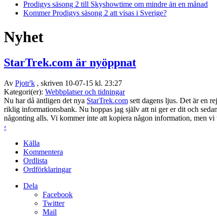
Prodigys säsong 2 till Skyshowtime om mindre än en månad
Kommer Prodigys säsong 2 att visas i Sverige?
Nyhet
StarTrek.com är nyöppnat
Av
Pjotr'k
, skriven 10-07-15 kl. 23:27
Kategori(er):
Webbplatser och tidningar
Nu har då äntligen det nya
StarTrek.com
sett dagens ljus. Det är en re
riklig informationsbank. Nu hoppas jag själv att ni ger er dit och sed
någonting alls. Vi kommer inte att kopiera någon information, men vi vi
‹
Källa
Kommentera
Ordlista
Ordförklaringar
Dela
Facebook
Twitter
Mail