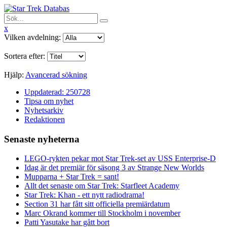
x
Vilken avdelning:
Sortera efter:
Hjälp:
Avancerad sökning
Uppdaterad: 250728
Tipsa om nyhet
Nyhetsarkiv
Redaktionen
Senaste nyheterna
LEGO-rykten pekar mot Star Trek-set av USS Enterprise-D
Idag är det premiär för säsong 3 av Strange New Worlds
Mupparna + Star Trek = sant!
Allt det senaste om Star Trek: Starfleet Academy
Star Trek: Khan - ett nytt radiodrama!
Section 31 har fått sitt officiella premiärdatum
Marc Okrand kommer till Stockholm i november
Patti Yasutake har gått bort