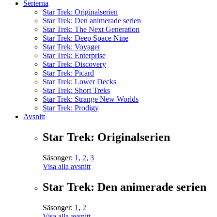
Serierna
Star Trek: Originalserien
Star Trek: Den animerade serien
Star Trek: The Next Generation
Star Trek: Deep Space Nine
Star Trek: Voyager
Star Trek: Enterprise
Star Trek: Discovery
Star Trek: Picard
Star Trek: Lower Decks
Star Trek: Short Treks
Star Trek: Strange New Worlds
Star Trek: Prodigy
Avsnitt
Star Trek: Originalserien
Säsonger:
1
,
2
,
3
Visa alla avsnitt
Star Trek: Den animerade serien
Säsonger:
1
,
2
Visa alla avsnitt