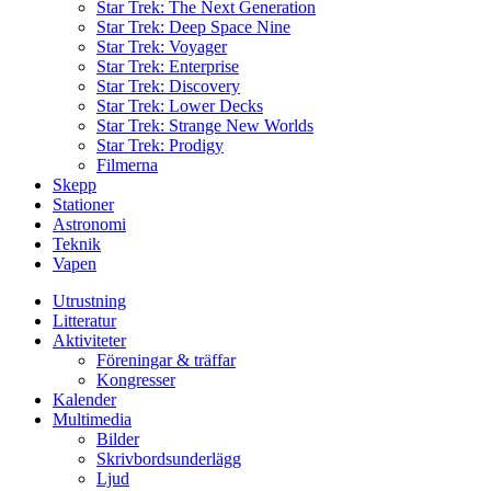
Star Trek: The Next Generation
Star Trek: Deep Space Nine
Star Trek: Voyager
Star Trek: Enterprise
Star Trek: Discovery
Star Trek: Lower Decks
Star Trek: Strange New Worlds
Star Trek: Prodigy
Filmerna
Skepp
Stationer
Astronomi
Teknik
Vapen
Utrustning
Litteratur
Aktiviteter
Föreningar & träffar
Kongresser
Kalender
Multimedia
Bilder
Skrivbordsunderlägg
Ljud