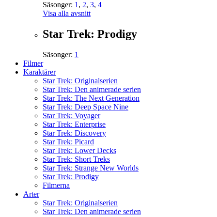
Säsonger:
1
,
2
,
3
,
4
Visa alla avsnitt
Star Trek: Prodigy
Säsonger:
1
Filmer
Karaktärer
Star Trek: Originalserien
Star Trek: Den animerade serien
Star Trek: The Next Generation
Star Trek: Deep Space Nine
Star Trek: Voyager
Star Trek: Enterprise
Star Trek: Discovery
Star Trek: Picard
Star Trek: Lower Decks
Star Trek: Short Treks
Star Trek: Strange New Worlds
Star Trek: Prodigy
Filmerna
Arter
Star Trek: Originalserien
Star Trek: Den animerade serien