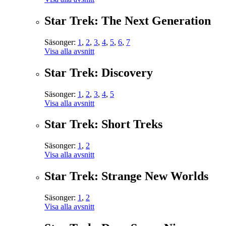
Star Trek: The Next Generation
Säsonger:
1
,
2
,
3
,
4
,
5
,
6
,
7
Visa alla avsnitt
Star Trek: Discovery
Säsonger:
1
,
2
,
3
,
4
,
5
Visa alla avsnitt
Star Trek: Short Treks
Säsonger:
1
,
2
Visa alla avsnitt
Star Trek: Strange New Worlds
Säsonger:
1
,
2
Visa alla avsnitt