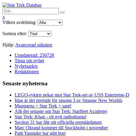
x
Vilken avdelning:
Sortera efter:
Hjälp:
Avancerad sökning
Uppdaterad: 250728
Tipsa om nyhet
Nyhetsarkiv
Redaktionen
Senaste nyheterna
LEGO-rykten pekar mot Star Trek-set av USS Enterprise-D
Idag är det premiär för säsong 3 av Strange New Worlds
Mupparna + Star Trek = sant!
Allt det senaste om Star Trek: Starfleet Academy
Star Trek: Khan - ett nytt radiodrama!
Section 31 har fått sitt officiella premiärdatum
Marc Okrand kommer till Stockholm i november
Patti Yasutake har gått bort