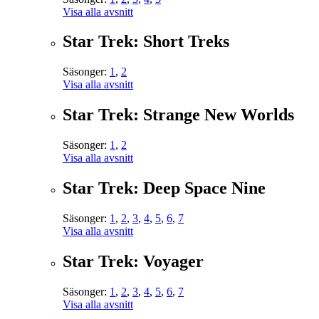
Visa alla avsnitt
Star Trek: Short Treks
Säsonger:
1
,
2
Visa alla avsnitt
Star Trek: Strange New Worlds
Säsonger:
1
,
2
Visa alla avsnitt
Star Trek: Deep Space Nine
Säsonger:
1
,
2
,
3
,
4
,
5
,
6
,
7
Visa alla avsnitt
Star Trek: Voyager
Säsonger:
1
,
2
,
3
,
4
,
5
,
6
,
7
Visa alla avsnitt