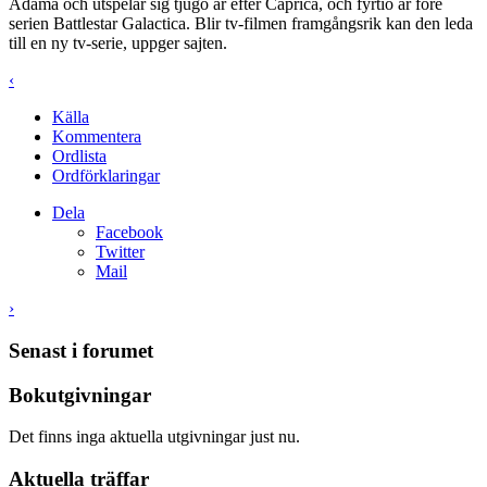
Adama och utspelar sig tjugo år efter Caprica, och fyrtio år före
serien Battlestar Galactica. Blir tv-filmen framgångsrik kan den leda
till en ny tv-serie, uppger sajten.
‹
Källa
Kommentera
Ordlista
Ordförklaringar
Dela
Facebook
Twitter
Mail
›
Senast i forumet
Bokutgivningar
Det finns inga aktuella utgivningar just nu.
Aktuella träffar