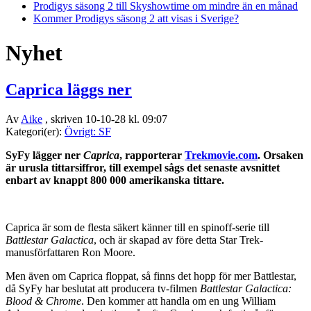
Prodigys säsong 2 till Skyshowtime om mindre än en månad
Kommer Prodigys säsong 2 att visas i Sverige?
Nyhet
Caprica läggs ner
Av
Aike
, skriven 10-10-28 kl. 09:07
Kategori(er):
Övrigt: SF
SyFy lägger ner
Caprica
, rapporterar
Trekmovie.com
. Orsaken
är urusla tittarsiffror, till exempel sågs det senaste avsnittet
enbart av knappt 800 000 amerikanska tittare.
Caprica är som de flesta säkert känner till en spinoff-serie till
Battlestar Galactica
, och är skapad av före detta Star Trek-
manusförfattaren Ron Moore.
Men även om Caprica floppat, så finns det hopp för mer Battlestar,
då SyFy har beslutat att producera tv-filmen
Battlestar Galactica:
Blood & Chrome
. Den kommer att handla om en ung William