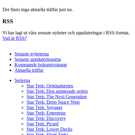
Det finns inga aktuella träffar just nu.
RSS
Vi har lagt ut våra senaste nyheter och uppdateringar i RSS-format.
Vad är RSS?
Senaste nyheterna
Senaste uppdateringarna
Kommande bokutgivningar
Aktuella träffar
Serierna
Star Trek: Originalserien
Star Trek: Den animerade serien
Star Trek: The Next Generation
Star Trek: Deep Space Nine
Star Trek: Voyager
Star Trek: Enterprise
Star Trek: Discovery
Star Trek: Picard
Star Trek: Lower Decks
Star Trek: Short Treks