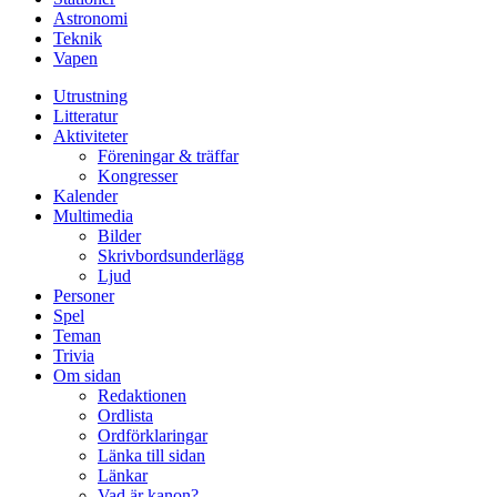
Astronomi
Teknik
Vapen
Utrustning
Litteratur
Aktiviteter
Föreningar & träffar
Kongresser
Kalender
Multimedia
Bilder
Skrivbordsunderlägg
Ljud
Personer
Spel
Teman
Trivia
Om sidan
Redaktionen
Ordlista
Ordförklaringar
Länka till sidan
Länkar
Vad är kanon?