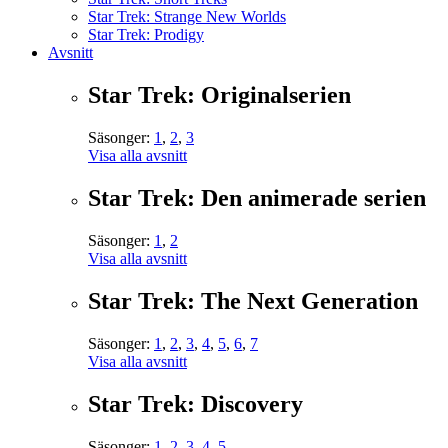
Star Trek: Strange New Worlds
Star Trek: Prodigy
Avsnitt
Star Trek: Originalserien
Säsonger:
1
,
2
,
3
Visa alla avsnitt
Star Trek: Den animerade serien
Säsonger:
1
,
2
Visa alla avsnitt
Star Trek: The Next Generation
Säsonger:
1
,
2
,
3
,
4
,
5
,
6
,
7
Visa alla avsnitt
Star Trek: Discovery
Säsonger:
1
,
2
,
3
,
4
,
5