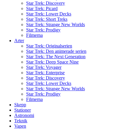
Star Trek: Discovery
Star Trek: Picard
Star Trek: Lower Decks
Star Trek: Short Treks
Star Trek: Strange New Worlds
Star Trek: Prodigy
Filmerna
Arter
Star Trek: Originalserien
Star Trek: Den animerade serien
Star Trek: The Next Generation
Star Trek: Deep Space Nine
Star Trek: Voyager
Star Trek: Enterprise
Star Trek: Discovery
Star Trek: Lower Decks
Star Trek: Strange New Worlds
Star Trek: Prodigy
Filmerna
Skepp
Stationer
Astronomi
Teknik
Vapen