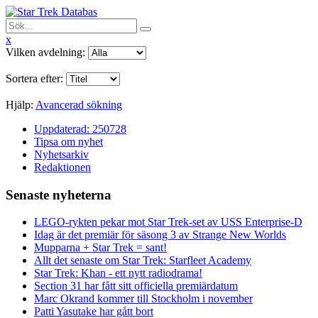
x
Vilken avdelning:
Sortera efter:
Hjälp:
Avancerad sökning
Uppdaterad: 250728
Tipsa om nyhet
Nyhetsarkiv
Redaktionen
Senaste nyheterna
LEGO-rykten pekar mot Star Trek-set av USS Enterprise-D
Idag är det premiär för säsong 3 av Strange New Worlds
Mupparna + Star Trek = sant!
Allt det senaste om Star Trek: Starfleet Academy
Star Trek: Khan - ett nytt radiodrama!
Section 31 har fått sitt officiella premiärdatum
Marc Okrand kommer till Stockholm i november
Patti Yasutake har gått bort