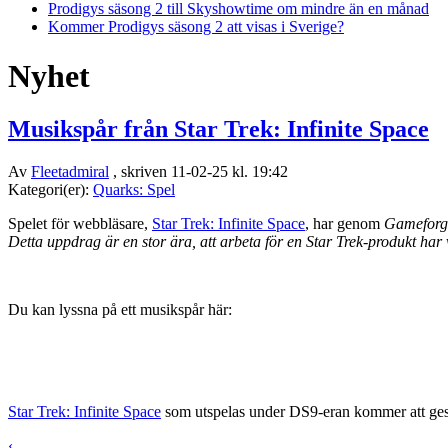
Prodigys säsong 2 till Skyshowtime om mindre än en månad
Kommer Prodigys säsong 2 att visas i Sverige?
Nyhet
Musikspår från Star Trek: Infinite Space
Av
Fleetadmiral
, skriven 11-02-25 kl. 19:42
Kategori(er):
Quarks: Spel
Spelet för webbläsare,
Star Trek: Infinite Space
, har genom
Gameforg
Detta uppdrag är en stor ära, att arbeta för en Star Trek-produkt har 
Du kan lyssna på ett musikspår här:
Star Trek: Infinite Space
som utspelas under DS9-eran kommer att ges u
‹