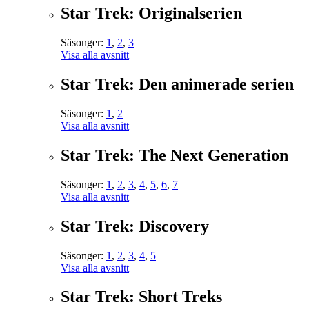
Star Trek: Originalserien
Säsonger:
1
,
2
,
3
Visa alla avsnitt
Star Trek: Den animerade serien
Säsonger:
1
,
2
Visa alla avsnitt
Star Trek: The Next Generation
Säsonger:
1
,
2
,
3
,
4
,
5
,
6
,
7
Visa alla avsnitt
Star Trek: Discovery
Säsonger:
1
,
2
,
3
,
4
,
5
Visa alla avsnitt
Star Trek: Short Treks