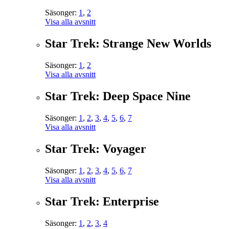
Säsonger:
1
,
2
Visa alla avsnitt
Star Trek: Strange New Worlds
Säsonger:
1
,
2
Visa alla avsnitt
Star Trek: Deep Space Nine
Säsonger:
1
,
2
,
3
,
4
,
5
,
6
,
7
Visa alla avsnitt
Star Trek: Voyager
Säsonger:
1
,
2
,
3
,
4
,
5
,
6
,
7
Visa alla avsnitt
Star Trek: Enterprise
Säsonger:
1
,
2
,
3
,
4