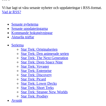
Vi har lagt ut våra senaste nyheter och uppdateringar i RSS-format.
Vad är RSS?
Senaste nyheterna
Senaste uppdateringarna
Kommande bokutgivningar
Aktuella träffar
Serierna
Star Trek: Originalserien
Star Trek: Den animerade serien
Star Trek: The Next Generation
Star Trek: Deep Space Nine
Star Trek: Voyager
Star Trek: Enterprise
Star Trek: Discovery
Star Trek: Picard
Star Trek: Lower Decks
Star Trek: Short Treks
Star Trek: Strange New Worlds
Star Trek: Prodigy
Avsnitt