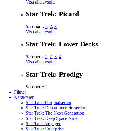
Visa alla avsnitt
Star Trek: Picard
Säsonger:
1
,
2
,
3
Visa alla avsnitt
Star Trek: Lower Decks
Säsonger:
1
,
2
,
3
,
4
Visa alla avsnitt
Star Trek: Prodigy
Säsonger:
1
Filmer
Karaktärer
Star Trek: Originalserien
Star Trek: Den animerade serien
Star Trek: The Next Generation
Star Trek: Deep Space Nine
Star Trek: Voyager
Star Trek: Enterprise