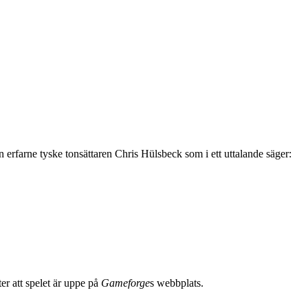
 erfarne tyske tonsättaren Chris Hülsbeck som i ett uttalande säger:
r att spelet är uppe på
Gameforge
s webbplats.