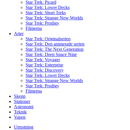
Star Trek: Picard
Star Trek: Lower Decks
Star Trek: Short Treks
Star Trek: Strange New Worlds
Star Trek: Prodigy
Filmerna
Arter
Star Trek: Originalserien
Star Trek: Den animerade serien
Star Trek: The Next Generation
Star Trek: Deep Space Nine
Star Trek: Voyager
Star Trek: Enterprise
Star Trek: Discovery
Star Trek: Lower Decks
Star Trek: Strange New Worlds
Star Trek: Prodigy
Filmerna
Skepp
Stationer
Astronomi
Teknik
Vapen
Utrustning