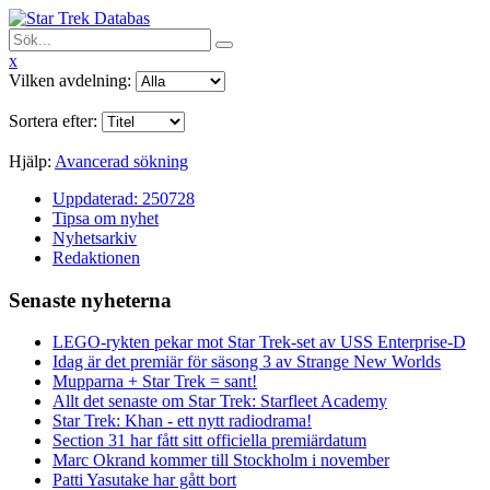
x
Vilken avdelning:
Sortera efter:
Hjälp:
Avancerad sökning
Uppdaterad: 250728
Tipsa om nyhet
Nyhetsarkiv
Redaktionen
Senaste nyheterna
LEGO-rykten pekar mot Star Trek-set av USS Enterprise-D
Idag är det premiär för säsong 3 av Strange New Worlds
Mupparna + Star Trek = sant!
Allt det senaste om Star Trek: Starfleet Academy
Star Trek: Khan - ett nytt radiodrama!
Section 31 har fått sitt officiella premiärdatum
Marc Okrand kommer till Stockholm i november
Patti Yasutake har gått bort