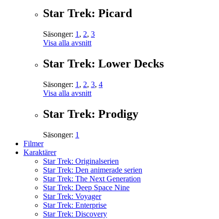
Star Trek: Picard
Säsonger:
1
,
2
,
3
Visa alla avsnitt
Star Trek: Lower Decks
Säsonger:
1
,
2
,
3
,
4
Visa alla avsnitt
Star Trek: Prodigy
Säsonger:
1
Filmer
Karaktärer
Star Trek: Originalserien
Star Trek: Den animerade serien
Star Trek: The Next Generation
Star Trek: Deep Space Nine
Star Trek: Voyager
Star Trek: Enterprise
Star Trek: Discovery