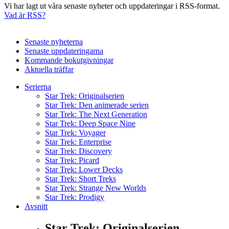
Vi har lagt ut våra senaste nyheter och uppdateringar i RSS-format.
Vad är RSS?
Senaste nyheterna
Senaste uppdateringarna
Kommande bokutgivningar
Aktuella träffar
Serierna
Star Trek: Originalserien
Star Trek: Den animerade serien
Star Trek: The Next Generation
Star Trek: Deep Space Nine
Star Trek: Voyager
Star Trek: Enterprise
Star Trek: Discovery
Star Trek: Picard
Star Trek: Lower Decks
Star Trek: Short Treks
Star Trek: Strange New Worlds
Star Trek: Prodigy
Avsnitt
Star Trek: Originalserien