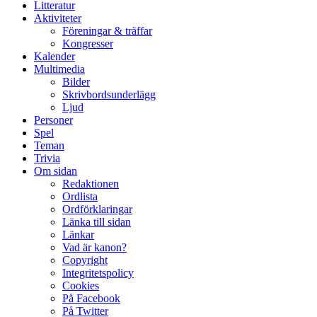
Litteratur
Aktiviteter
Föreningar & träffar
Kongresser
Kalender
Multimedia
Bilder
Skrivbordsunderlägg
Ljud
Personer
Spel
Teman
Trivia
Om sidan
Redaktionen
Ordlista
Ordförklaringar
Länka till sidan
Länkar
Vad är kanon?
Copyright
Integritetspolicy
Cookies
På Facebook
På Twitter