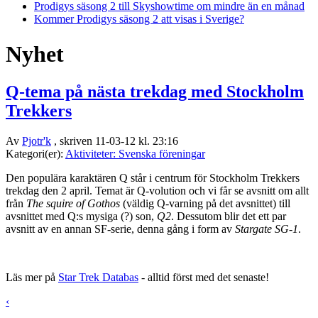
Prodigys säsong 2 till Skyshowtime om mindre än en månad
Kommer Prodigys säsong 2 att visas i Sverige?
Nyhet
Q-tema på nästa trekdag med Stockholm
Trekkers
Av
Pjotr'k
, skriven 11-03-12 kl. 23:16
Kategori(er):
Aktiviteter: Svenska föreningar
Den populära karaktären Q står i centrum för Stockholm Trekkers
trekdag den 2 april. Temat är Q-volution och vi får se avsnitt om allt
från
The squire of Gothos
(väldig Q-varning på det avsnittet) till
avsnittet med Q:s mysiga (?) son,
Q2
. Dessutom blir det ett par
avsnitt av en annan SF-serie, denna gång i form av
Stargate SG-1
.
Läs mer på
Star Trek Databas
- alltid först med det senaste!
‹