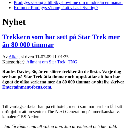
Prodigys säsong 2 till Skyshowtime om mindre än en månad
Kommer Prodigys säsong 2 att visas i Sverige?
Nyhet
Trekkern som har sett på Star Trek mer
än 80 000 timmar
Av
Aike
, skriven 11-07-09 kl. 01:25
Kategori(er):
Allmänt om Star Trek
,
TNG
Raules Davies, 36, är en större trekker än de flesta. Varje dag
ser han på Star Trek åtta timmar och uppskattar att han har
ägnat de olika serierna mer än 80 000 timmar av sitt liv, skriver
Entertainment-focus.com
.
Till vardags arbetar han på ett hotell, men i sommar har han fått sitt
drömjobb: att presentera The Next Generation på amerikanska tv-
kanalen CBS Action.
-
Jag förväntar mig att vakna upp. Jag är elaterad och lite rädd.