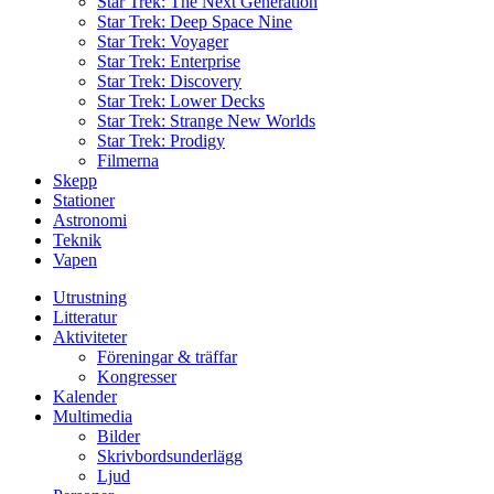
Star Trek: The Next Generation
Star Trek: Deep Space Nine
Star Trek: Voyager
Star Trek: Enterprise
Star Trek: Discovery
Star Trek: Lower Decks
Star Trek: Strange New Worlds
Star Trek: Prodigy
Filmerna
Skepp
Stationer
Astronomi
Teknik
Vapen
Utrustning
Litteratur
Aktiviteter
Föreningar & träffar
Kongresser
Kalender
Multimedia
Bilder
Skrivbordsunderlägg
Ljud