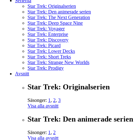
Serierna
Star Trek: Originalserien
Star Trek: Den animerade serien
Star Trek: The Next Generation
Star Trek: Deep Space Nine
Star Trek: Voyager
Star Trek: Enterprise
Star Trek: Discovery
Star Trek: Picard
Star Trek: Lower Decks
Star Trek: Short Treks
Star Trek: Strange New Worlds
Star Trek: Prodigy
Avsnitt
Star Trek: Originalserien
Säsonger:
1
,
2
,
3
Visa alla avsnitt
Star Trek: Den animerade serien
Säsonger:
1
,
2
Visa alla avsnitt