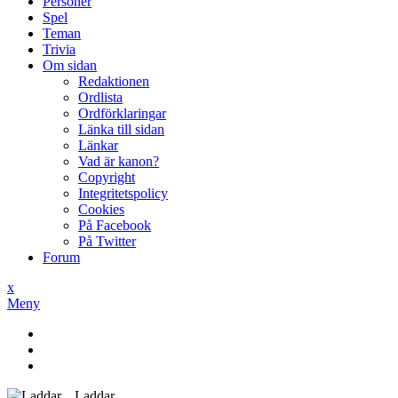
Personer
Spel
Teman
Trivia
Om sidan
Redaktionen
Ordlista
Ordförklaringar
Länka till sidan
Länkar
Vad är kanon?
Copyright
Integritetspolicy
Cookies
På Facebook
På Twitter
Forum
x
Meny
Laddar...