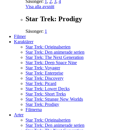
Säsonger:
1
,
2
,
3
,
4
Visa alla avsnitt
Star Trek: Prodigy
Säsonger:
1
Filmer
Karaktärer
Star Trek: Originalserien
Star Trek: Den animerade serien
Star Trek: The Next Generation
Star Trek: Deep Space Nine
Star Trek: Voyager
Star Trek: Enterprise
Star Trek: Discovery
Star Trek: Picard
Star Trek: Lower Decks
Star Trek: Short Treks
Star Trek: Strange New Worlds
Star Trek: Prodigy
Filmerna
Arter
Star Trek: Originalserien
Star Trek: Den animerade serien