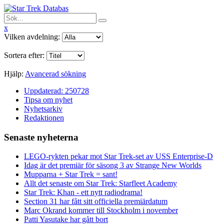
x
Vilken avdelning:
Sortera efter:
Hjälp:
Avancerad sökning
Uppdaterad: 250728
Tipsa om nyhet
Nyhetsarkiv
Redaktionen
Senaste nyheterna
LEGO-rykten pekar mot Star Trek-set av USS Enterprise-D
Idag är det premiär för säsong 3 av Strange New Worlds
Mupparna + Star Trek = sant!
Allt det senaste om Star Trek: Starfleet Academy
Star Trek: Khan - ett nytt radiodrama!
Section 31 har fått sitt officiella premiärdatum
Marc Okrand kommer till Stockholm i november
Patti Yasutake har gått bort