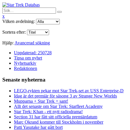
x
Vilken avdelning:
Sortera efter:
Hjälp:
Avancerad sökning
Uppdaterad: 250728
Tipsa om nyhet
Nyhetsarkiv
Redaktionen
Senaste nyheterna
LEGO-rykten pekar mot Star Trek-set av USS Enterprise-D
Idag är det premiär för säsong 3 av Strange New Worlds
Mupparna + Star Trek = sant!
Allt det senaste om Star Trek: Starfleet Academy
Star Trek: Khan - ett nytt radiodrama!
Section 31 har fått sitt officiella premiärdatum
Marc Okrand kommer till Stockholm i november
Patti Yasutake har gått bort