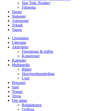
Star Trek: Prodigy
Filmerna
Skepp
Stationer
Astronomi
Teknik
Vapen
Utrustning
Litteratur
Aktiviteter
Föreningar & träffar
Kongresser
Kalender
Multimedia
Bilder
Skrivbordsunderlägg
Ljud
Personer
Spel
Teman
Trivia
Om sidan
Redaktionen
Ordlista