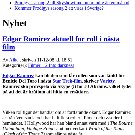
Prodigys säsong 2 till Skyshowtime om mindre än en månad
Kommer Prodigys säsong 2 att visas i Sverige?
Nyhet
Edgar Ramirez aktuell för roll i nästa
film
Av
Aike
, skriven 11-12-08 kl. 18:51
Kategori(er):
Filmer: 12 Into darkness
Edgar Ramirez
kan bli den som får rollen som var tänkt för
Benicio Del Toro i nästa
Star Trek-film
, skriver
Variety
.
Ramirez ska provspela via Skype (!) för JJ Abrams, vilket tyder
på att det är bråttom att hitta en ersättare.
Vilken rollfigur det handlar om är fortfarande okänt. Edgar Ramirez
är från Venezuela och har haft flera roller i filmer och tv-serier i
hemlandet. I Hollywood har han bland annat varit med i
The Bourne
Ultimatium
,
Vantage Point
samt medverkar i
Wrath of the Titans
(Clash of the Titans 2)
som släpps nästa år.