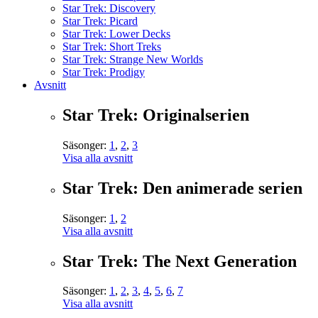
Star Trek: Discovery
Star Trek: Picard
Star Trek: Lower Decks
Star Trek: Short Treks
Star Trek: Strange New Worlds
Star Trek: Prodigy
Avsnitt
Star Trek: Originalserien
Säsonger:
1
,
2
,
3
Visa alla avsnitt
Star Trek: Den animerade serien
Säsonger:
1
,
2
Visa alla avsnitt
Star Trek: The Next Generation
Säsonger:
1
,
2
,
3
,
4
,
5
,
6
,
7
Visa alla avsnitt