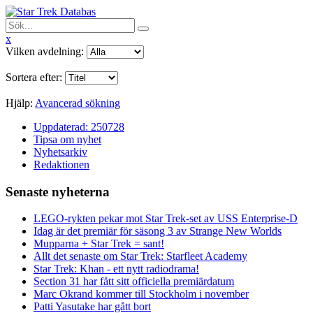
x
Vilken avdelning:
Sortera efter:
Hjälp:
Avancerad sökning
Uppdaterad: 250728
Tipsa om nyhet
Nyhetsarkiv
Redaktionen
Senaste nyheterna
LEGO-rykten pekar mot Star Trek-set av USS Enterprise-D
Idag är det premiär för säsong 3 av Strange New Worlds
Mupparna + Star Trek = sant!
Allt det senaste om Star Trek: Starfleet Academy
Star Trek: Khan - ett nytt radiodrama!
Section 31 har fått sitt officiella premiärdatum
Marc Okrand kommer till Stockholm i november
Patti Yasutake har gått bort