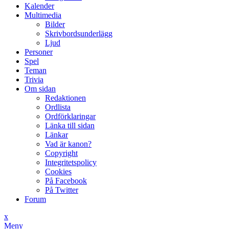
Kalender
Multimedia
Bilder
Skrivbordsunderlägg
Ljud
Personer
Spel
Teman
Trivia
Om sidan
Redaktionen
Ordlista
Ordförklaringar
Länka till sidan
Länkar
Vad är kanon?
Copyright
Integritetspolicy
Cookies
På Facebook
På Twitter
Forum
x
Meny