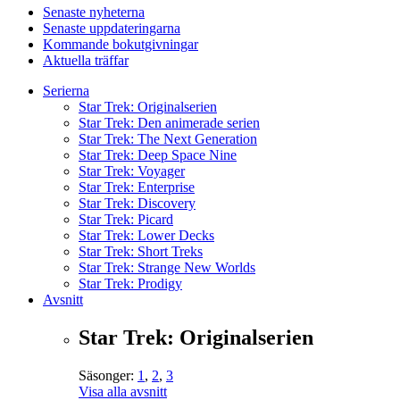
Senaste nyheterna
Senaste uppdateringarna
Kommande bokutgivningar
Aktuella träffar
Serierna
Star Trek: Originalserien
Star Trek: Den animerade serien
Star Trek: The Next Generation
Star Trek: Deep Space Nine
Star Trek: Voyager
Star Trek: Enterprise
Star Trek: Discovery
Star Trek: Picard
Star Trek: Lower Decks
Star Trek: Short Treks
Star Trek: Strange New Worlds
Star Trek: Prodigy
Avsnitt
Star Trek: Originalserien
Säsonger:
1
,
2
,
3
Visa alla avsnitt