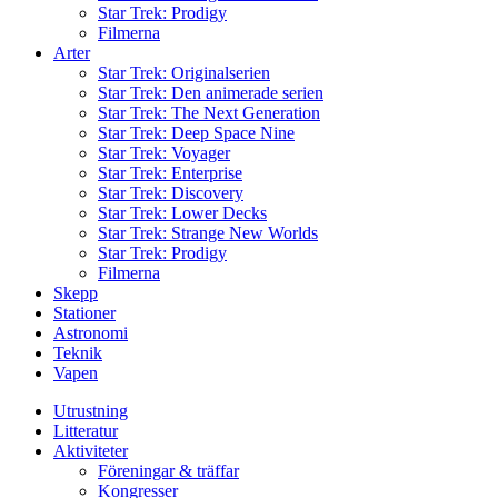
Star Trek: Prodigy
Filmerna
Arter
Star Trek: Originalserien
Star Trek: Den animerade serien
Star Trek: The Next Generation
Star Trek: Deep Space Nine
Star Trek: Voyager
Star Trek: Enterprise
Star Trek: Discovery
Star Trek: Lower Decks
Star Trek: Strange New Worlds
Star Trek: Prodigy
Filmerna
Skepp
Stationer
Astronomi
Teknik
Vapen
Utrustning
Litteratur
Aktiviteter
Föreningar & träffar
Kongresser