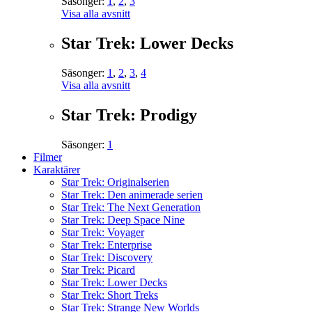
Säsonger:
1
,
2
,
3
Visa alla avsnitt
Star Trek: Lower Decks
Säsonger:
1
,
2
,
3
,
4
Visa alla avsnitt
Star Trek: Prodigy
Säsonger:
1
Filmer
Karaktärer
Star Trek: Originalserien
Star Trek: Den animerade serien
Star Trek: The Next Generation
Star Trek: Deep Space Nine
Star Trek: Voyager
Star Trek: Enterprise
Star Trek: Discovery
Star Trek: Picard
Star Trek: Lower Decks
Star Trek: Short Treks
Star Trek: Strange New Worlds