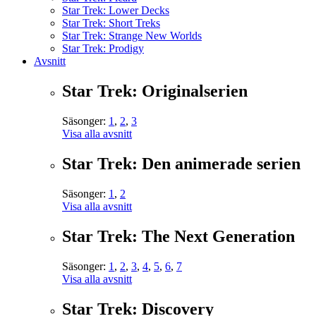
Star Trek: Lower Decks
Star Trek: Short Treks
Star Trek: Strange New Worlds
Star Trek: Prodigy
Avsnitt
Star Trek: Originalserien
Säsonger:
1
,
2
,
3
Visa alla avsnitt
Star Trek: Den animerade serien
Säsonger:
1
,
2
Visa alla avsnitt
Star Trek: The Next Generation
Säsonger:
1
,
2
,
3
,
4
,
5
,
6
,
7
Visa alla avsnitt
Star Trek: Discovery