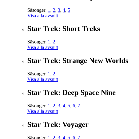
Säsonger:
1
,
2
,
3
,
4
,
5
Visa alla avsnitt
Star Trek: Short Treks
Säsonger:
1
,
2
Visa alla avsnitt
Star Trek: Strange New Worlds
Säsonger:
1
,
2
Visa alla avsnitt
Star Trek: Deep Space Nine
Säsonger:
1
,
2
,
3
,
4
,
5
,
6
,
7
Visa alla avsnitt
Star Trek: Voyager
Säsonger:
1
,
2
,
3
,
4
,
5
,
6
,
7