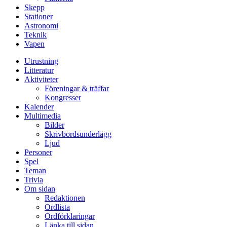
Skepp
Stationer
Astronomi
Teknik
Vapen
Utrustning
Litteratur
Aktiviteter
Föreningar & träffar
Kongresser
Kalender
Multimedia
Bilder
Skrivbordsunderlägg
Ljud
Personer
Spel
Teman
Trivia
Om sidan
Redaktionen
Ordlista
Ordförklaringar
Länka till sidan