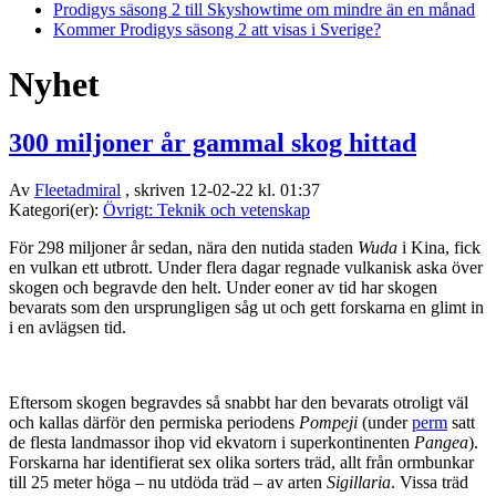
Prodigys säsong 2 till Skyshowtime om mindre än en månad
Kommer Prodigys säsong 2 att visas i Sverige?
Nyhet
300 miljoner år gammal skog hittad
Av
Fleetadmiral
, skriven 12-02-22 kl. 01:37
Kategori(er):
Övrigt: Teknik och vetenskap
För 298 miljoner år sedan, nära den nutida staden
Wuda
i Kina, fick
en vulkan ett utbrott. Under flera dagar regnade vulkanisk aska över
skogen och begravde den helt. Under eoner av tid har skogen
bevarats som den ursprungligen såg ut och gett forskarna en glimt in
i en avlägsen tid.
Eftersom skogen begravdes så snabbt har den bevarats otroligt väl
och kallas därför den permiska periodens
Pompeji
(under
perm
satt
de flesta landmassor ihop vid ekvatorn i superkontinenten
Pangea
).
Forskarna har identifierat sex olika sorters träd, allt från ormbunkar
till 25 meter höga – nu utdöda träd – av arten
Sigillaria
. Vissa träd