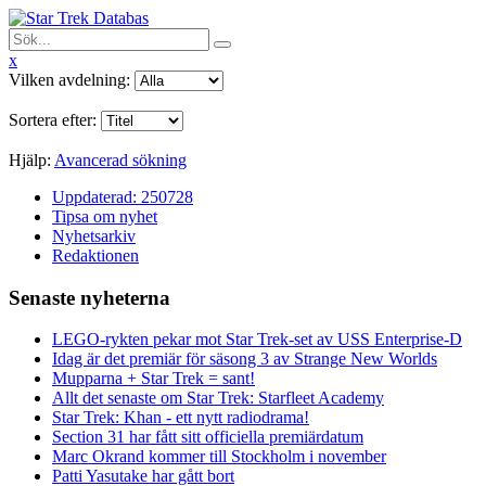
x
Vilken avdelning:
Sortera efter:
Hjälp:
Avancerad sökning
Uppdaterad: 250728
Tipsa om nyhet
Nyhetsarkiv
Redaktionen
Senaste nyheterna
LEGO-rykten pekar mot Star Trek-set av USS Enterprise-D
Idag är det premiär för säsong 3 av Strange New Worlds
Mupparna + Star Trek = sant!
Allt det senaste om Star Trek: Starfleet Academy
Star Trek: Khan - ett nytt radiodrama!
Section 31 har fått sitt officiella premiärdatum
Marc Okrand kommer till Stockholm i november
Patti Yasutake har gått bort