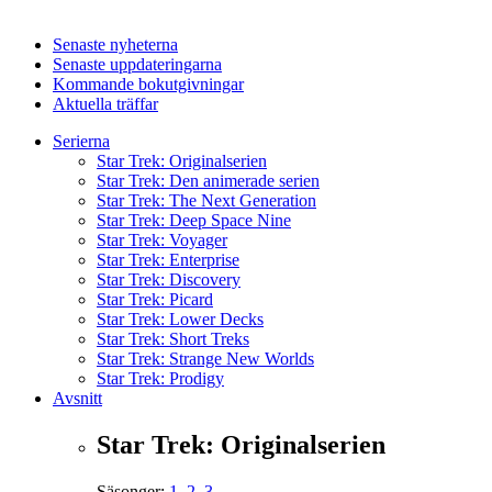
Senaste nyheterna
Senaste uppdateringarna
Kommande bokutgivningar
Aktuella träffar
Serierna
Star Trek: Originalserien
Star Trek: Den animerade serien
Star Trek: The Next Generation
Star Trek: Deep Space Nine
Star Trek: Voyager
Star Trek: Enterprise
Star Trek: Discovery
Star Trek: Picard
Star Trek: Lower Decks
Star Trek: Short Treks
Star Trek: Strange New Worlds
Star Trek: Prodigy
Avsnitt
Star Trek: Originalserien
Säsonger:
1
,
2
,
3