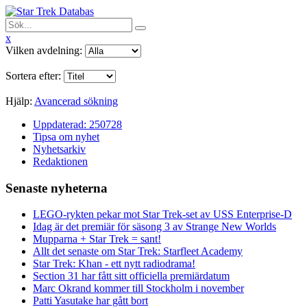
x
Vilken avdelning:
Sortera efter:
Hjälp:
Avancerad sökning
Uppdaterad: 250728
Tipsa om nyhet
Nyhetsarkiv
Redaktionen
Senaste nyheterna
LEGO-rykten pekar mot Star Trek-set av USS Enterprise-D
Idag är det premiär för säsong 3 av Strange New Worlds
Mupparna + Star Trek = sant!
Allt det senaste om Star Trek: Starfleet Academy
Star Trek: Khan - ett nytt radiodrama!
Section 31 har fått sitt officiella premiärdatum
Marc Okrand kommer till Stockholm i november
Patti Yasutake har gått bort