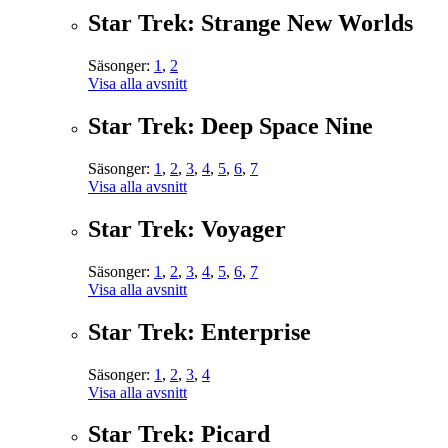
Star Trek: Strange New Worlds
Säsonger:
1
,
2
Visa alla avsnitt
Star Trek: Deep Space Nine
Säsonger:
1
,
2
,
3
,
4
,
5
,
6
,
7
Visa alla avsnitt
Star Trek: Voyager
Säsonger:
1
,
2
,
3
,
4
,
5
,
6
,
7
Visa alla avsnitt
Star Trek: Enterprise
Säsonger:
1
,
2
,
3
,
4
Visa alla avsnitt
Star Trek: Picard