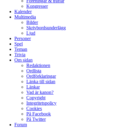
Föreningar & träffar
Kongresser
Kalender
Multimedia
Bilder
Skrivbordsunderlägg
Ljud
Personer
Spel
Teman
Trivia
Om sidan
Redaktionen
Ordlista
Ordförklaringar
Länka till sidan
Länkar
Vad är kanon?
Copyright
Integritetspolicy
Cookies
På Facebook
På Twitter
Forum