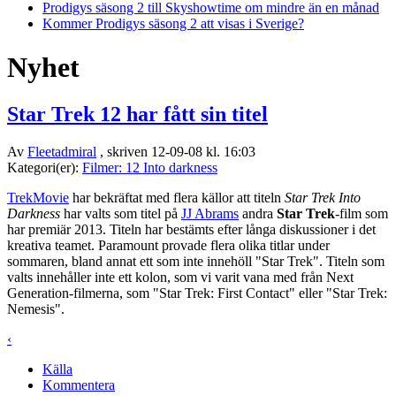
Prodigys säsong 2 till Skyshowtime om mindre än en månad
Kommer Prodigys säsong 2 att visas i Sverige?
Nyhet
Star Trek 12 har fått sin titel
Av
Fleetadmiral
, skriven 12-09-08 kl. 16:03
Kategori(er):
Filmer: 12 Into darkness
TrekMovie
har bekräftat med flera källor att titeln
Star Trek Into
Darkness
har valts som titel på
JJ Abrams
andra
Star Trek
-film som
har premiär 2013. Titeln har bestämts efter långa diskussioner i det
kreativa teamet. Paramount provade flera olika titlar under
sommaren, bland annat ett som inte innehöll "Star Trek". Titeln som
valts innehåller inte ett kolon, som vi varit vana med från Next
Generation-filmerna, som "Star Trek: First Contact" eller "Star Trek:
Nemesis".
‹
Källa
Kommentera