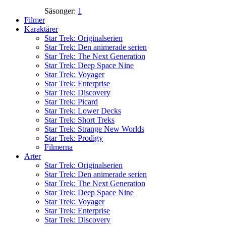
Säsonger:
1
Filmer
Karaktärer
Star Trek: Originalserien
Star Trek: Den animerade serien
Star Trek: The Next Generation
Star Trek: Deep Space Nine
Star Trek: Voyager
Star Trek: Enterprise
Star Trek: Discovery
Star Trek: Picard
Star Trek: Lower Decks
Star Trek: Short Treks
Star Trek: Strange New Worlds
Star Trek: Prodigy
Filmerna
Arter
Star Trek: Originalserien
Star Trek: Den animerade serien
Star Trek: The Next Generation
Star Trek: Deep Space Nine
Star Trek: Voyager
Star Trek: Enterprise
Star Trek: Discovery