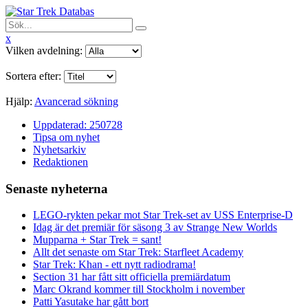
x
Vilken avdelning:
Sortera efter:
Hjälp:
Avancerad sökning
Uppdaterad: 250728
Tipsa om nyhet
Nyhetsarkiv
Redaktionen
Senaste nyheterna
LEGO-rykten pekar mot Star Trek-set av USS Enterprise-D
Idag är det premiär för säsong 3 av Strange New Worlds
Mupparna + Star Trek = sant!
Allt det senaste om Star Trek: Starfleet Academy
Star Trek: Khan - ett nytt radiodrama!
Section 31 har fått sitt officiella premiärdatum
Marc Okrand kommer till Stockholm i november
Patti Yasutake har gått bort