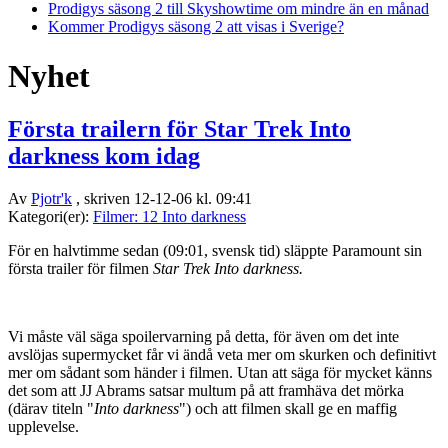
Prodigys säsong 2 till Skyshowtime om mindre än en månad
Kommer Prodigys säsong 2 att visas i Sverige?
Nyhet
Första trailern för Star Trek Into
darkness kom idag
Av
Pjotr'k
, skriven 12-12-06 kl. 09:41
Kategori(er):
Filmer: 12 Into darkness
För en halvtimme sedan (09:01, svensk tid) släppte Paramount sin
första trailer för filmen
Star Trek Into darkness.
Vi måste väl säga spoilervarning på detta, för även om det inte
avslöjas supermycket får vi ändå veta mer om skurken och definitivt
mer om sådant som händer i filmen. Utan att säga för mycket känns
det som att JJ Abrams satsar multum på att framhäva det mörka
(därav titeln "
Into darkness
") och att filmen skall ge en maffig
upplevelse.