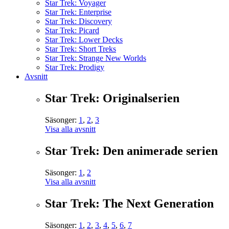
Star Trek: Voyager
Star Trek: Enterprise
Star Trek: Discovery
Star Trek: Picard
Star Trek: Lower Decks
Star Trek: Short Treks
Star Trek: Strange New Worlds
Star Trek: Prodigy
Avsnitt
Star Trek: Originalserien
Säsonger:
1
,
2
,
3
Visa alla avsnitt
Star Trek: Den animerade serien
Säsonger:
1
,
2
Visa alla avsnitt
Star Trek: The Next Generation
Säsonger:
1
,
2
,
3
,
4
,
5
,
6
,
7