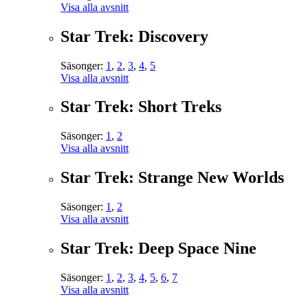
Visa alla avsnitt
Star Trek: Discovery
Säsonger:
1
,
2
,
3
,
4
,
5
Visa alla avsnitt
Star Trek: Short Treks
Säsonger:
1
,
2
Visa alla avsnitt
Star Trek: Strange New Worlds
Säsonger:
1
,
2
Visa alla avsnitt
Star Trek: Deep Space Nine
Säsonger:
1
,
2
,
3
,
4
,
5
,
6
,
7
Visa alla avsnitt