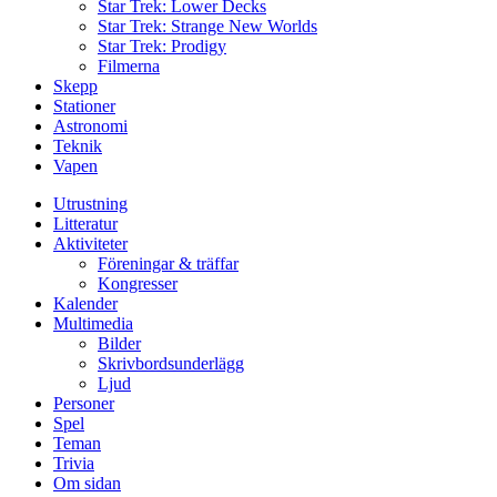
Star Trek: Lower Decks
Star Trek: Strange New Worlds
Star Trek: Prodigy
Filmerna
Skepp
Stationer
Astronomi
Teknik
Vapen
Utrustning
Litteratur
Aktiviteter
Föreningar & träffar
Kongresser
Kalender
Multimedia
Bilder
Skrivbordsunderlägg
Ljud
Personer
Spel
Teman
Trivia
Om sidan