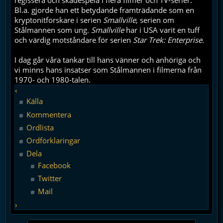
regissera och skådespela i flera filmer och TV-serier.
Bl.a. gjorde han ett betydande framträdande som en
kryptonitforskare i serien
Smallville
, serien om
Stålmannen som ung.
Smallville
har i USA varit en tuff
och värdig motståndare för serien
Star Trek: Enterprise
.
I dag går våra tankar till hans vänner och anhöriga och
vi minns hans insatser som Stålmannen i filmerna från
1970- och 1980-talen.
‹
Källa
Kommentera
Ordlista
Ordförklaringar
Dela
Facebook
Twitter
Mail
›