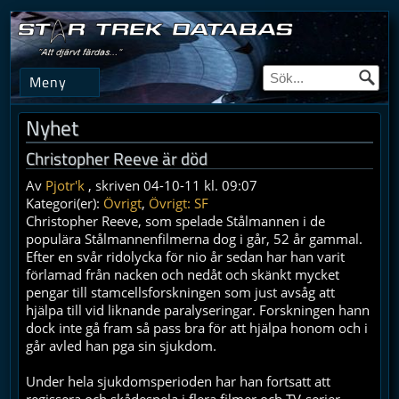
Meny
Nyhet
Christopher Reeve är död
Av
Pjotr'k
, skriven 04-10-11 kl. 09:07
Kategori(er):
Övrigt
,
Övrigt: SF
Christopher Reeve, som spelade Stålmannen i de
populära Stålmannenfilmerna dog i går, 52 år gammal.
Efter en svår ridolycka för nio år sedan har han varit
förlamad från nacken och nedåt och skänkt mycket
pengar till stamcellsforskningen som just avsåg att
hjälpa till vid liknande paralyseringar. Forskningen hann
dock inte gå fram så pass bra för att hjälpa honom och i
går avled han pga sin sjukdom.
Under hela sjukdomsperioden har han fortsatt att