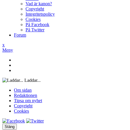
Vad är kanon?
Copyright
Integritetspolicy
Cookies
På Facebook
På Twitter
Forum
x
Meny
Laddar...
Om sidan
Redaktionen
Tipsa om nyhet
Copyright
Cookies
Stäng