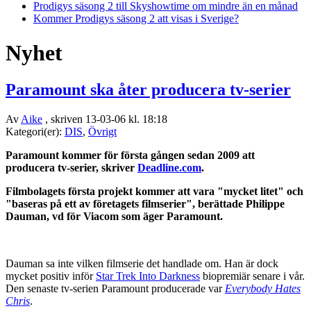
Prodigys säsong 2 till Skyshowtime om mindre än en månad
Kommer Prodigys säsong 2 att visas i Sverige?
Nyhet
Paramount ska åter producera tv-serier
Av
Aike
, skriven 13-03-06 kl. 18:18
Kategori(er):
DIS
,
Övrigt
Paramount kommer för första gången sedan 2009 att
producera tv-serier, skriver
Deadline.com
.
Filmbolagets första projekt kommer att vara "mycket litet" och
"baseras på ett av företagets filmserier", berättade Philippe
Dauman, vd för Viacom som äger Paramount.
Dauman sa inte vilken filmserie det handlade om. Han är dock
mycket positiv inför
Star Trek Into Darkness
biopremiär senare i vår.
Den senaste tv-serien Paramount producerade var
Everybody Hates
Chris
.