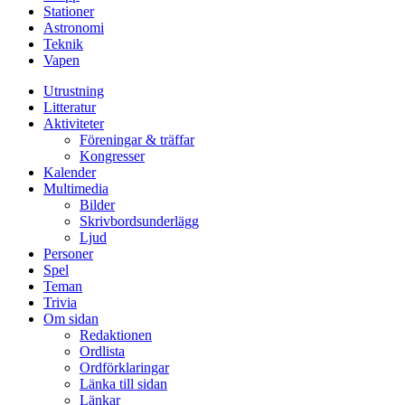
Stationer
Astronomi
Teknik
Vapen
Utrustning
Litteratur
Aktiviteter
Föreningar & träffar
Kongresser
Kalender
Multimedia
Bilder
Skrivbordsunderlägg
Ljud
Personer
Spel
Teman
Trivia
Om sidan
Redaktionen
Ordlista
Ordförklaringar
Länka till sidan
Länkar