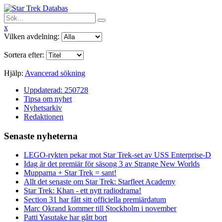
x
Vilken avdelning:
Sortera efter:
Hjälp:
Avancerad sökning
Uppdaterad: 250728
Tipsa om nyhet
Nyhetsarkiv
Redaktionen
Senaste nyheterna
LEGO-rykten pekar mot Star Trek-set av USS Enterprise-D
Idag är det premiär för säsong 3 av Strange New Worlds
Mupparna + Star Trek = sant!
Allt det senaste om Star Trek: Starfleet Academy
Star Trek: Khan - ett nytt radiodrama!
Section 31 har fått sitt officiella premiärdatum
Marc Okrand kommer till Stockholm i november
Patti Yasutake har gått bort