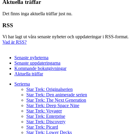
Aktuella träffar
Det finns inga aktuella träffar just nu.
RSS
Vi har lagt ut våra senaste nyheter och uppdateringar i RSS-format.
Vad är RSS?
Senaste nyheterna
Senaste uppdateringarna
Kommande bokutgivningar
Aktuella träffar
Serierna
Star Trek: Originalserien
Star Trek: Den animerade serien
Star Trek: The Next Generation
Star Trek: Deep Space Nine
Star Trek: Voyager
Star Trek: Enterprise
Star Trek: Discovery
Star Trek: Picard
Star Trek: Lower Decks