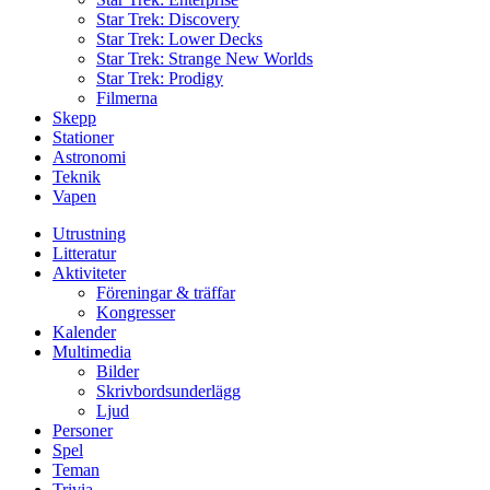
Star Trek: Discovery
Star Trek: Lower Decks
Star Trek: Strange New Worlds
Star Trek: Prodigy
Filmerna
Skepp
Stationer
Astronomi
Teknik
Vapen
Utrustning
Litteratur
Aktiviteter
Föreningar & träffar
Kongresser
Kalender
Multimedia
Bilder
Skrivbordsunderlägg
Ljud
Personer
Spel
Teman
Trivia