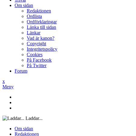
Om sidan
Redaktionen
Ordlista
Ordförklaringar
Länka till sidan
Länkar
Vad är kanon?
Copyright
Integritetspolicy
Cookies
På Facebook
På Twitter
Forum
x
Meny
Laddar...
Om sidan
Redaktionen