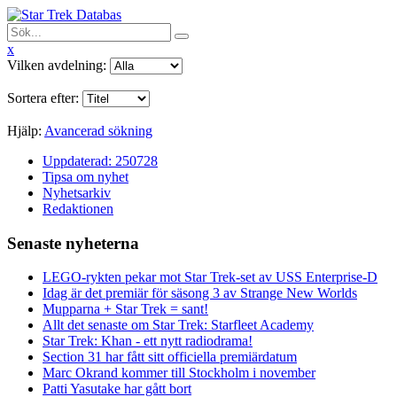
x
Vilken avdelning:
Sortera efter:
Hjälp:
Avancerad sökning
Uppdaterad: 250728
Tipsa om nyhet
Nyhetsarkiv
Redaktionen
Senaste nyheterna
LEGO-rykten pekar mot Star Trek-set av USS Enterprise-D
Idag är det premiär för säsong 3 av Strange New Worlds
Mupparna + Star Trek = sant!
Allt det senaste om Star Trek: Starfleet Academy
Star Trek: Khan - ett nytt radiodrama!
Section 31 har fått sitt officiella premiärdatum
Marc Okrand kommer till Stockholm i november
Patti Yasutake har gått bort