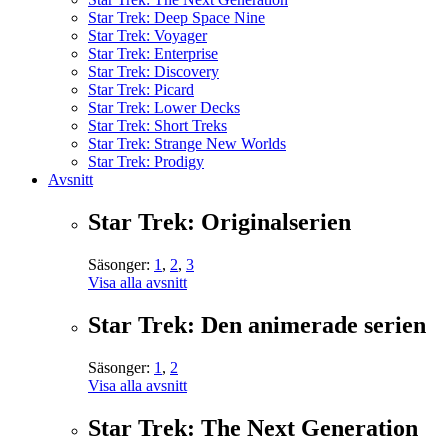
Star Trek: Deep Space Nine
Star Trek: Voyager
Star Trek: Enterprise
Star Trek: Discovery
Star Trek: Picard
Star Trek: Lower Decks
Star Trek: Short Treks
Star Trek: Strange New Worlds
Star Trek: Prodigy
Avsnitt
Star Trek: Originalserien
Säsonger:
1
,
2
,
3
Visa alla avsnitt
Star Trek: Den animerade serien
Säsonger:
1
,
2
Visa alla avsnitt
Star Trek: The Next Generation