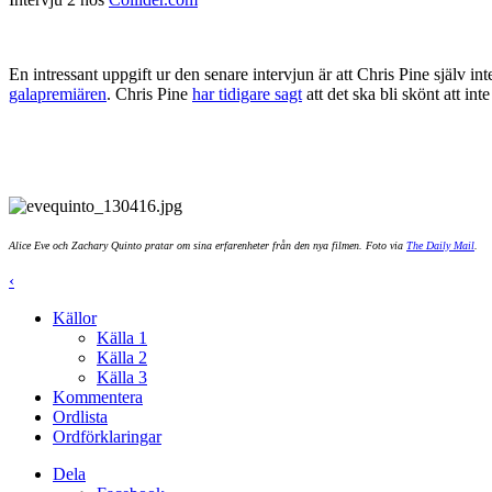
En intressant uppgift ur den senare intervjun är att Chris Pine själv int
galapremiären
. Chris Pine
har tidigare sagt
att det ska bli skönt att in
Alice Eve och Zachary Quinto pratar om sina erfarenheter från den nya filmen. Foto via
The Daily Mail
.
‹
Källor
Källa 1
Källa 2
Källa 3
Kommentera
Ordlista
Ordförklaringar
Dela