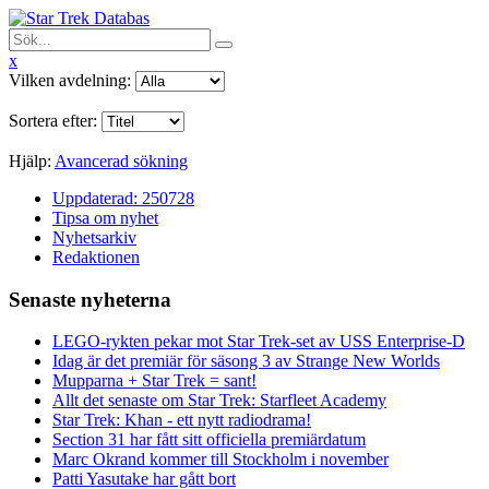
x
Vilken avdelning:
Sortera efter:
Hjälp:
Avancerad sökning
Uppdaterad: 250728
Tipsa om nyhet
Nyhetsarkiv
Redaktionen
Senaste nyheterna
LEGO-rykten pekar mot Star Trek-set av USS Enterprise-D
Idag är det premiär för säsong 3 av Strange New Worlds
Mupparna + Star Trek = sant!
Allt det senaste om Star Trek: Starfleet Academy
Star Trek: Khan - ett nytt radiodrama!
Section 31 har fått sitt officiella premiärdatum
Marc Okrand kommer till Stockholm i november
Patti Yasutake har gått bort