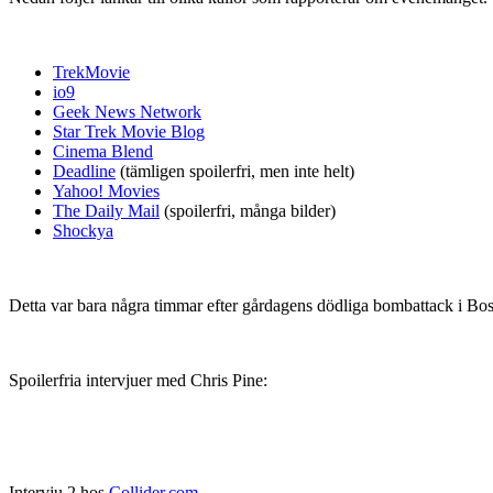
TrekMovie
io9
Geek News Network
Star Trek Movie Blog
Cinema Blend
Deadline
(tämligen spoilerfri, men inte helt)
Yahoo! Movies
The Daily Mail
(spoilerfri, många bilder)
Shockya
Detta var bara några timmar efter gårdagens dödliga bombattack i Bo
Spoilerfria intervjuer med Chris Pine:
Intervju 2 hos
Collider.com