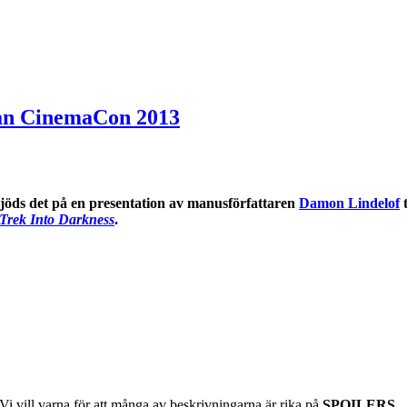
rån CinemaCon 2013
jöds det på en presentation av manusförfattaren
Damon Lindelof
 Trek Into Darkness
.
Vi vill varna för att många av beskrivningarna är rika på
SPOILERS
.