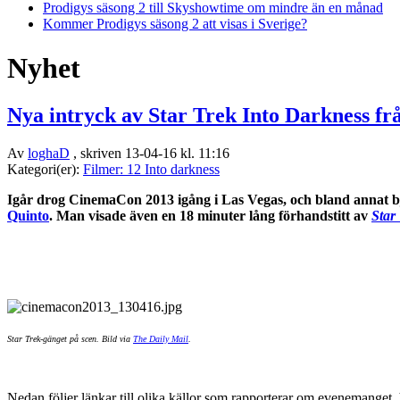
Prodigys säsong 2 till Skyshowtime om mindre än en månad
Kommer Prodigys säsong 2 att visas i Sverige?
Nyhet
Nya intryck av Star Trek Into Darkness f
Av
loghaD
, skriven 13-04-16 kl. 11:16
Kategori(er):
Filmer: 12 Into darkness
Igår drog CinemaCon 2013 igång i Las Vegas, och bland annat b
Quinto
. Man visade även en 18 minuter lång förhandstitt av
Star
Star Trek-gänget på scen. Bild via
The Daily Mail
.
Nedan följer länkar till olika källor som rapporterar om evenemanget. 