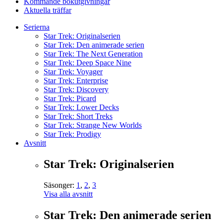
Kommande bokutgivningar
Aktuella träffar
Serierna
Star Trek: Originalserien
Star Trek: Den animerade serien
Star Trek: The Next Generation
Star Trek: Deep Space Nine
Star Trek: Voyager
Star Trek: Enterprise
Star Trek: Discovery
Star Trek: Picard
Star Trek: Lower Decks
Star Trek: Short Treks
Star Trek: Strange New Worlds
Star Trek: Prodigy
Avsnitt
Star Trek: Originalserien
Säsonger:
1
,
2
,
3
Visa alla avsnitt
Star Trek: Den animerade serien