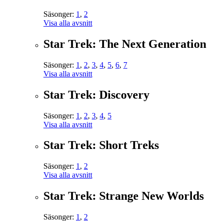
Säsonger:
1
,
2
Visa alla avsnitt
Star Trek: The Next Generation
Säsonger:
1
,
2
,
3
,
4
,
5
,
6
,
7
Visa alla avsnitt
Star Trek: Discovery
Säsonger:
1
,
2
,
3
,
4
,
5
Visa alla avsnitt
Star Trek: Short Treks
Säsonger:
1
,
2
Visa alla avsnitt
Star Trek: Strange New Worlds
Säsonger:
1
,
2