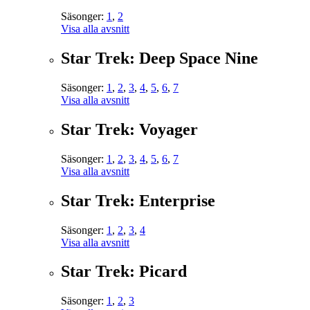
Säsonger:
1
,
2
Visa alla avsnitt
Star Trek: Deep Space Nine
Säsonger:
1
,
2
,
3
,
4
,
5
,
6
,
7
Visa alla avsnitt
Star Trek: Voyager
Säsonger:
1
,
2
,
3
,
4
,
5
,
6
,
7
Visa alla avsnitt
Star Trek: Enterprise
Säsonger:
1
,
2
,
3
,
4
Visa alla avsnitt
Star Trek: Picard
Säsonger:
1
,
2
,
3