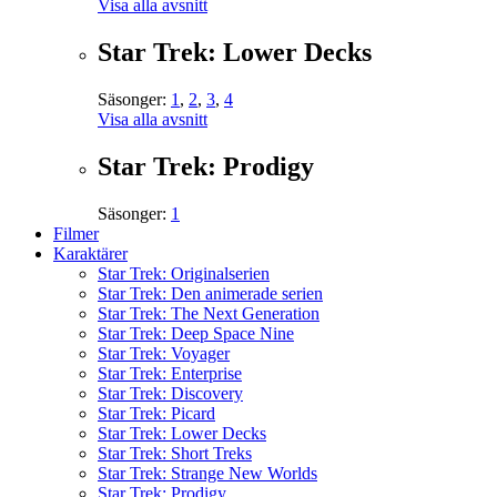
Visa alla avsnitt
Star Trek: Lower Decks
Säsonger:
1
,
2
,
3
,
4
Visa alla avsnitt
Star Trek: Prodigy
Säsonger:
1
Filmer
Karaktärer
Star Trek: Originalserien
Star Trek: Den animerade serien
Star Trek: The Next Generation
Star Trek: Deep Space Nine
Star Trek: Voyager
Star Trek: Enterprise
Star Trek: Discovery
Star Trek: Picard
Star Trek: Lower Decks
Star Trek: Short Treks
Star Trek: Strange New Worlds
Star Trek: Prodigy