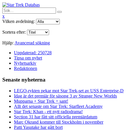
x
Vilken avdelning:
Sortera efter:
Hjälp:
Avancerad sökning
Uppdaterad: 250728
Tipsa om nyhet
Nyhetsarkiv
Redaktionen
Senaste nyheterna
LEGO-rykten pekar mot Star Trek-set av USS Enterprise-D
Idag är det premiär för säsong 3 av Strange New Worlds
Mupparna + Star Trek = sant!
Allt det senaste om Star Trek: Starfleet Academy
Star Trek: Khan - ett nytt radiodrama!
Section 31 har fått sitt officiella premiärdatum
Marc Okrand kommer till Stockholm i november
Patti Yasutake har gått bort