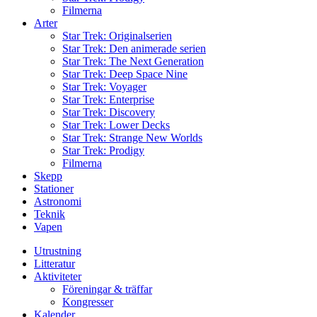
Filmerna
Arter
Star Trek: Originalserien
Star Trek: Den animerade serien
Star Trek: The Next Generation
Star Trek: Deep Space Nine
Star Trek: Voyager
Star Trek: Enterprise
Star Trek: Discovery
Star Trek: Lower Decks
Star Trek: Strange New Worlds
Star Trek: Prodigy
Filmerna
Skepp
Stationer
Astronomi
Teknik
Vapen
Utrustning
Litteratur
Aktiviteter
Föreningar & träffar
Kongresser
Kalender