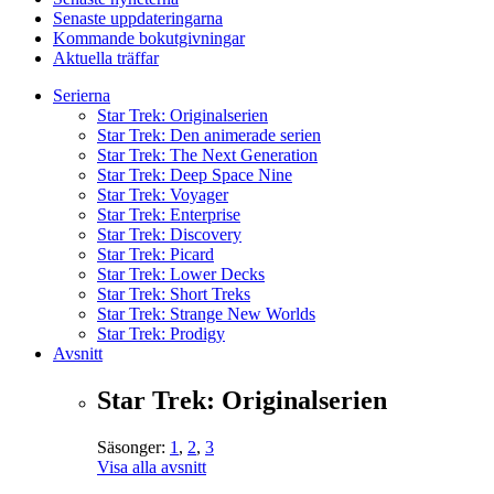
Senaste uppdateringarna
Kommande bokutgivningar
Aktuella träffar
Serierna
Star Trek: Originalserien
Star Trek: Den animerade serien
Star Trek: The Next Generation
Star Trek: Deep Space Nine
Star Trek: Voyager
Star Trek: Enterprise
Star Trek: Discovery
Star Trek: Picard
Star Trek: Lower Decks
Star Trek: Short Treks
Star Trek: Strange New Worlds
Star Trek: Prodigy
Avsnitt
Star Trek: Originalserien
Säsonger:
1
,
2
,
3
Visa alla avsnitt