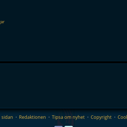
gar
 sidan
Redaktionen
Tipsa om nyhet
Copyright
Coo