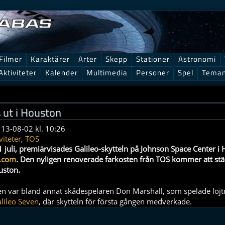
Filmer
Karaktärer
Arter
Skepp
Stationer
Astronomi
Aktiviteter
Kalender
Multimedia
Personer
Spel
Tema
s ut i Houston
 13-08-02 kl. 10:26
viteter
,
TOS
1 juli, premiärvisades Galileo-skytteln på Johnson Space Center i
.com
. Den nyligen renoverade farkosten från TOS kommer att stäl
uston.
n var bland annat skådespelaren Don Marshall, som spelade löj
lileo Seven
, där skytteln för första gången medverkade.