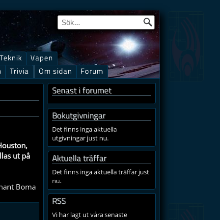
Teknik
Vapen
n
Trivia
Om sidan
Forum
Senast i forumet
Bokutgivningar
Det finns inga aktuella
utgivningar just nu.
 Houston,
las ut på
Aktuella träffar
Det finns inga aktuella träffar just
nu.
tnant Boma
RSS
Vi har lagt ut våra senaste