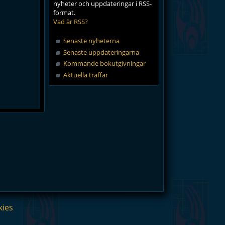
nyheter och uppdateringar i RSS-
format.
Vad är RSS?
Senaste nyheterna
Senaste uppdateringarna
Kommande bokutgivningar
Aktuella träffar
kies