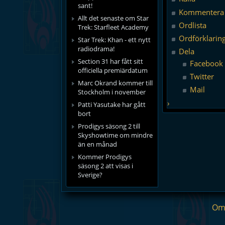
sant!
Kommentera
Allt det senaste om Star
Ordlista
Trek: Starfleet Academy
Ordförklarin
Star Trek: Khan - ett nytt
radiodrama!
Dela
Section 31 har fått sitt
Facebook
officiella premiärdatum
Twitter
Marc Okrand kommer till
Mail
Stockholm i november
›
Patti Yasutake har gått
bort
Prodigys säsong 2 till
Skyshowtime om mindre
än en månad
Kommer Prodigys
säsong 2 att visas i
Sverige?
Om