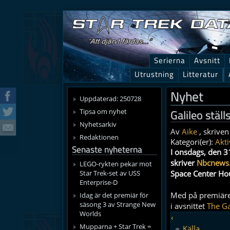
Serierna
Avsnitt
Utrustning
Litteratur
Nyhet
Uppdaterad: 250728
Galileo ställ
Tipsa om nyhet
Nyhetsarkiv
Av
Aike
, skriven
Redaktionen
Kategori(er):
Akti
Senaste nyheterna
I onsdags, den 3
skriver
Nbcnews
LEGO-rykten pekar mot
Star Trek-set av USS
Space Center Ho
Enterprise-D
Med på premiäre
Idag är det premiär för
säsong 3 av Strange New
i avsnittet
The Ga
Worlds
‹
Mupparna + Star Trek =
Källa