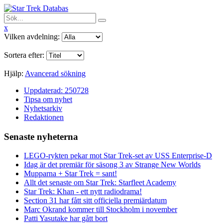
x
Vilken avdelning:
Sortera efter:
Hjälp:
Avancerad sökning
Uppdaterad: 250728
Tipsa om nyhet
Nyhetsarkiv
Redaktionen
Senaste nyheterna
LEGO-rykten pekar mot Star Trek-set av USS Enterprise-D
Idag är det premiär för säsong 3 av Strange New Worlds
Mupparna + Star Trek = sant!
Allt det senaste om Star Trek: Starfleet Academy
Star Trek: Khan - ett nytt radiodrama!
Section 31 har fått sitt officiella premiärdatum
Marc Okrand kommer till Stockholm i november
Patti Yasutake har gått bort