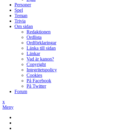
Personer
Spel
Teman
Trivia
Om sidan
Redaktionen
Ordlista
Ordförklaringar
Länka till sidan
Länkar
Vad är kanon?
Copyright
Integritetspolicy
Cookies
På Facebook
På Twitter
Forum
x
Meny