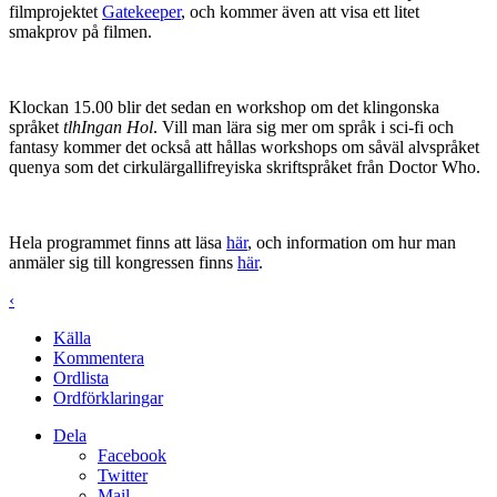
filmprojektet
Gatekeeper
, och kommer även att visa ett litet
smakprov på filmen.
Klockan 15.00 blir det sedan en workshop om det klingonska
språket
tlhIngan Hol
. Vill man lära sig mer om språk i sci-fi och
fantasy kommer det också att hållas workshops om såväl alvspråket
quenya som det cirkulärgallifreyiska skriftspråket från Doctor Who.
Hela programmet finns att läsa
här
, och information om hur man
anmäler sig till kongressen finns
här
.
‹
Källa
Kommentera
Ordlista
Ordförklaringar
Dela
Facebook
Twitter
Mail