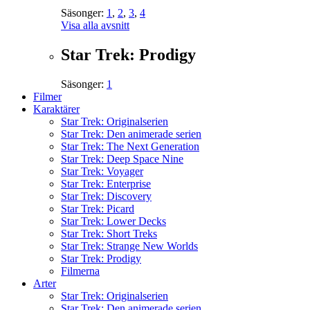
Säsonger:
1
,
2
,
3
,
4
Visa alla avsnitt
Star Trek: Prodigy
Säsonger:
1
Filmer
Karaktärer
Star Trek: Originalserien
Star Trek: Den animerade serien
Star Trek: The Next Generation
Star Trek: Deep Space Nine
Star Trek: Voyager
Star Trek: Enterprise
Star Trek: Discovery
Star Trek: Picard
Star Trek: Lower Decks
Star Trek: Short Treks
Star Trek: Strange New Worlds
Star Trek: Prodigy
Filmerna
Arter
Star Trek: Originalserien
Star Trek: Den animerade serien