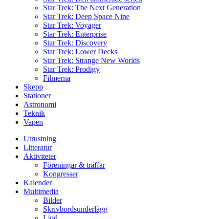
Star Trek: The Next Generation
Star Trek: Deep Space Nine
Star Trek: Voyager
Star Trek: Enterprise
Star Trek: Discovery
Star Trek: Lower Decks
Star Trek: Strange New Worlds
Star Trek: Prodigy
Filmerna
Skepp
Stationer
Astronomi
Teknik
Vapen
Utrustning
Litteratur
Aktiviteter
Föreningar & träffar
Kongresser
Kalender
Multimedia
Bilder
Skrivbordsunderlägg
Ljud