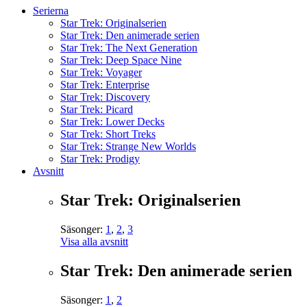
Serierna
Star Trek: Originalserien
Star Trek: Den animerade serien
Star Trek: The Next Generation
Star Trek: Deep Space Nine
Star Trek: Voyager
Star Trek: Enterprise
Star Trek: Discovery
Star Trek: Picard
Star Trek: Lower Decks
Star Trek: Short Treks
Star Trek: Strange New Worlds
Star Trek: Prodigy
Avsnitt
Star Trek: Originalserien
Säsonger:
1
,
2
,
3
Visa alla avsnitt
Star Trek: Den animerade serien
Säsonger:
1
,
2