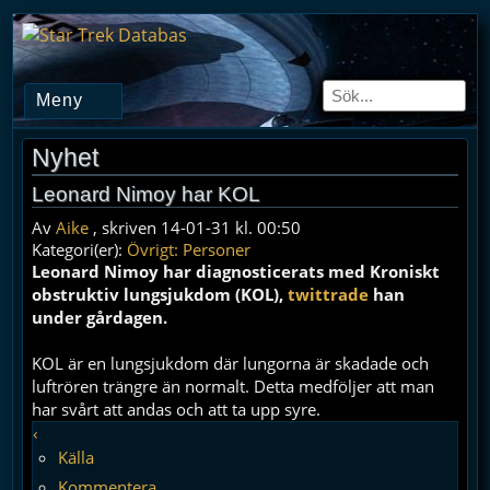
Meny
Nyhet
Leonard Nimoy har KOL
Av
Aike
, skriven 14-01-31 kl. 00:50
Kategori(er):
Övrigt: Personer
Leonard Nimoy har diagnosticerats med Kroniskt
obstruktiv lungsjukdom (KOL),
twittrade
han
under gårdagen.
KOL är en lungsjukdom där lungorna är skadade och
luftrören trängre än normalt. Detta medföljer att man
har svårt att andas och att ta upp syre.
‹
Källa
Kommentera