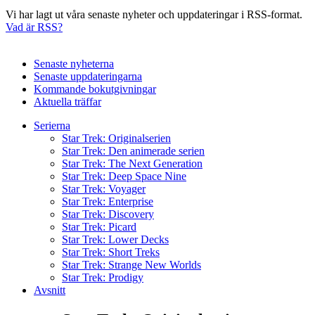
Vi har lagt ut våra senaste nyheter och uppdateringar i RSS-format.
Vad är RSS?
Senaste nyheterna
Senaste uppdateringarna
Kommande bokutgivningar
Aktuella träffar
Serierna
Star Trek: Originalserien
Star Trek: Den animerade serien
Star Trek: The Next Generation
Star Trek: Deep Space Nine
Star Trek: Voyager
Star Trek: Enterprise
Star Trek: Discovery
Star Trek: Picard
Star Trek: Lower Decks
Star Trek: Short Treks
Star Trek: Strange New Worlds
Star Trek: Prodigy
Avsnitt