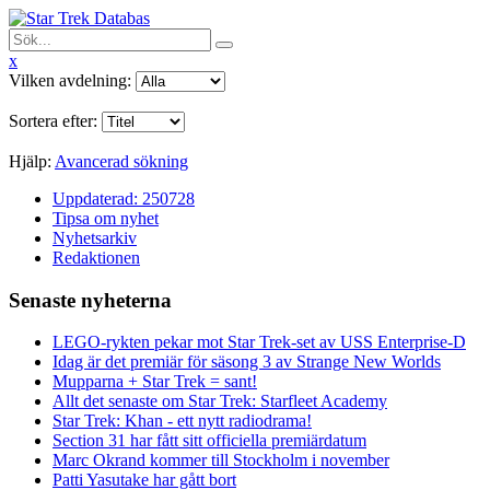
x
Vilken avdelning:
Sortera efter:
Hjälp:
Avancerad sökning
Uppdaterad: 250728
Tipsa om nyhet
Nyhetsarkiv
Redaktionen
Senaste nyheterna
LEGO-rykten pekar mot Star Trek-set av USS Enterprise-D
Idag är det premiär för säsong 3 av Strange New Worlds
Mupparna + Star Trek = sant!
Allt det senaste om Star Trek: Starfleet Academy
Star Trek: Khan - ett nytt radiodrama!
Section 31 har fått sitt officiella premiärdatum
Marc Okrand kommer till Stockholm i november
Patti Yasutake har gått bort