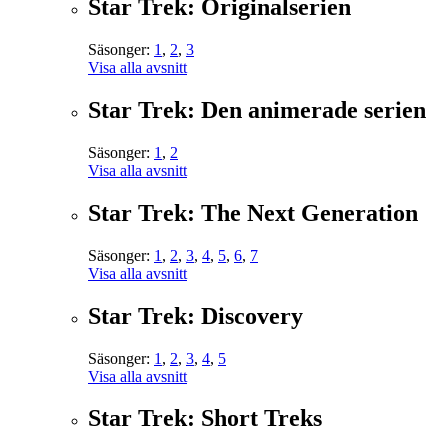
Star Trek: Originalserien
Säsonger:
1
,
2
,
3
Visa alla avsnitt
Star Trek: Den animerade serien
Säsonger:
1
,
2
Visa alla avsnitt
Star Trek: The Next Generation
Säsonger:
1
,
2
,
3
,
4
,
5
,
6
,
7
Visa alla avsnitt
Star Trek: Discovery
Säsonger:
1
,
2
,
3
,
4
,
5
Visa alla avsnitt
Star Trek: Short Treks