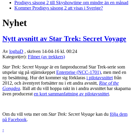
Prodigys säsong 2 till Skyshowtime om mindre än en månad
Kommer Prodigys säsong 2 att visas i Sverige?
Nyhet
Nytt avsnitt av Star Trek: Secret Voyage
Av
loghaD
, skriven 14-04-16 kl. 00:24
Kategori(er):
Filmer (av trekkers)
Star Trek: Secret Voyage
är en fanproducerad Star Trek-serie som
utspelar sig på stjärnskeppet
Enterprise (NCC-1701)
, men med en
ny besättning. Hur det kommer sig förklaras
i pilotavsnittet
från
2012, och äventyret fortsätter nu i ett andra avsnitt,
Rise of the
Gongdea
. Ifall att du vill hoppa rakt in i andra avsnittet har skaparna
även producerat
en kort sammanfattning av pilotavsnittet
.
Om du vill veta mer om
Star Trek: Secret Voyage
kan du
följa dem
på Facebook
.
‹