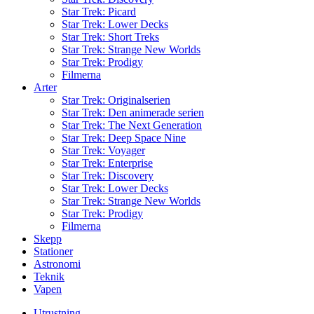
Star Trek: Picard
Star Trek: Lower Decks
Star Trek: Short Treks
Star Trek: Strange New Worlds
Star Trek: Prodigy
Filmerna
Arter
Star Trek: Originalserien
Star Trek: Den animerade serien
Star Trek: The Next Generation
Star Trek: Deep Space Nine
Star Trek: Voyager
Star Trek: Enterprise
Star Trek: Discovery
Star Trek: Lower Decks
Star Trek: Strange New Worlds
Star Trek: Prodigy
Filmerna
Skepp
Stationer
Astronomi
Teknik
Vapen
Utrustning