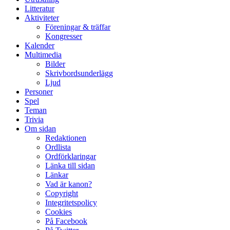
Litteratur
Aktiviteter
Föreningar & träffar
Kongresser
Kalender
Multimedia
Bilder
Skrivbordsunderlägg
Ljud
Personer
Spel
Teman
Trivia
Om sidan
Redaktionen
Ordlista
Ordförklaringar
Länka till sidan
Länkar
Vad är kanon?
Copyright
Integritetspolicy
Cookies
På Facebook