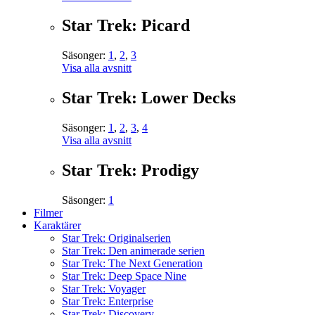
Star Trek: Picard
Säsonger:
1
,
2
,
3
Visa alla avsnitt
Star Trek: Lower Decks
Säsonger:
1
,
2
,
3
,
4
Visa alla avsnitt
Star Trek: Prodigy
Säsonger:
1
Filmer
Karaktärer
Star Trek: Originalserien
Star Trek: Den animerade serien
Star Trek: The Next Generation
Star Trek: Deep Space Nine
Star Trek: Voyager
Star Trek: Enterprise
Star Trek: Discovery