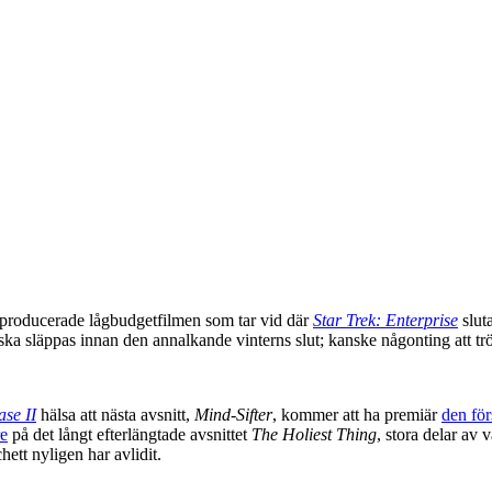
nproducerade lågbudgetfilmen som tar vid där
Star Trek: Enterprise
sluta
n ska släppas innan den annalkande vinterns slut; kanske någonting att t
ase II
hälsa att nästa avsnitt,
Mind-Sifter
, kommer att ha premiär
den för
re
på det långt efterlängtade avsnittet
The Holiest Thing
, stora delar av
hett nyligen har avlidit.