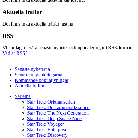
Aktuella träffar
Det finns inga aktuella träffar just nu.
RSS
Vi har lagt ut våra senaste nyheter och uppdateringar i RSS-format.
Vad är RSS?
Senaste nyheterna
Senaste uppdateringarna
Kommande bokutgivningar
Aktuella träffar
Serierna
Star Trek: Originalserien
Star Trek: Den animerade serien
Star Trek: The Next Generation
Star Trek: Deep Space Nine
Star Trek: Voyager
Star Trek: Enterprise
Star Trek: Discovery