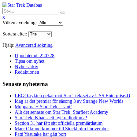
x
Vilken avdelning:
Sortera efter:
Hjälp:
Avancerad sökning
Uppdaterad: 250728
Tipsa om nyhet
Nyhetsarkiv
Redaktionen
Senaste nyheterna
LEGO-rykten pekar mot Star Trek-set av USS Enterprise-D
Idag är det premiär för säsong 3 av Strange New Worlds
Mupparna + Star Trek = sant!
Allt det senaste om Star Trek: Starfleet Academy
Star Trek: Khan - ett nytt radiodrama!
Section 31 har fått sitt officiella premiärdatum
Marc Okrand kommer till Stockholm i november
Patti Yasutake har gått bort