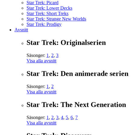
Star Trek: Picard
Star Trek: Lower Decks
Star Trek: Short Treks
Star Trek: Strange New Worlds
Star Trek: Prodigy
Avsnitt
Star Trek: Originalserien
Säsonger:
1
,
2
,
3
Visa alla avsnitt
Star Trek: Den animerade serien
Säsonger:
1
,
2
Visa alla avsnitt
Star Trek: The Next Generation
Säsonger:
1
,
2
,
3
,
4
,
5
,
6
,
7
Visa alla avsnitt