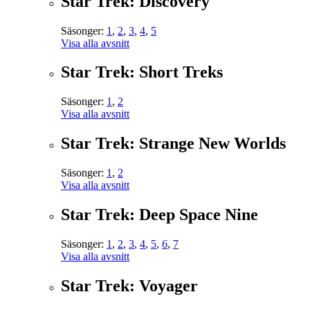
Star Trek: Discovery
Säsonger:
1
,
2
,
3
,
4
,
5
Visa alla avsnitt
Star Trek: Short Treks
Säsonger:
1
,
2
Visa alla avsnitt
Star Trek: Strange New Worlds
Säsonger:
1
,
2
Visa alla avsnitt
Star Trek: Deep Space Nine
Säsonger:
1
,
2
,
3
,
4
,
5
,
6
,
7
Visa alla avsnitt
Star Trek: Voyager