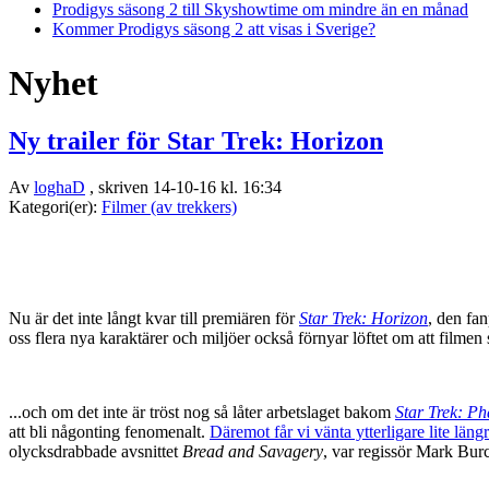
Prodigys säsong 2 till Skyshowtime om mindre än en månad
Kommer Prodigys säsong 2 att visas i Sverige?
Nyhet
Ny trailer för Star Trek: Horizon
Av
loghaD
, skriven 14-10-16 kl. 16:34
Kategori(er):
Filmer (av trekkers)
Nu är det inte långt kvar till premiären för
Star Trek: Horizon
, den fa
oss flera nya karaktärer och miljöer också förnyar löftet om att filme
...och om det inte är tröst nog så låter arbetslaget bakom
Star Trek: Ph
att bli någonting fenomenalt.
Däremot får vi vänta ytterligare lite läng
olycksdrabbade avsnittet
Bread and Savagery
, var regissör Mark Burc