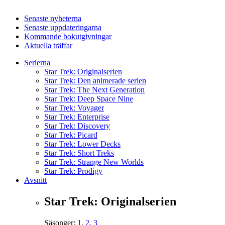
Senaste nyheterna
Senaste uppdateringarna
Kommande bokutgivningar
Aktuella träffar
Serierna
Star Trek: Originalserien
Star Trek: Den animerade serien
Star Trek: The Next Generation
Star Trek: Deep Space Nine
Star Trek: Voyager
Star Trek: Enterprise
Star Trek: Discovery
Star Trek: Picard
Star Trek: Lower Decks
Star Trek: Short Treks
Star Trek: Strange New Worlds
Star Trek: Prodigy
Avsnitt
Star Trek: Originalserien
Säsonger:
1
,
2
,
3