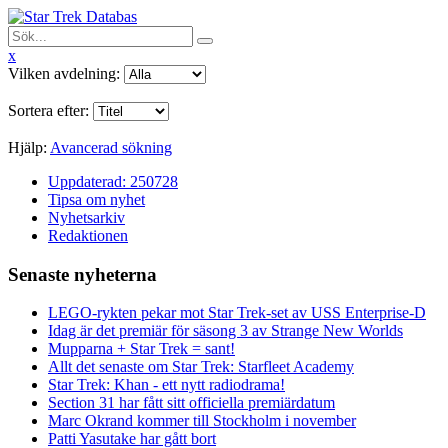
x
Vilken avdelning:
Sortera efter:
Hjälp:
Avancerad sökning
Uppdaterad: 250728
Tipsa om nyhet
Nyhetsarkiv
Redaktionen
Senaste nyheterna
LEGO-rykten pekar mot Star Trek-set av USS Enterprise-D
Idag är det premiär för säsong 3 av Strange New Worlds
Mupparna + Star Trek = sant!
Allt det senaste om Star Trek: Starfleet Academy
Star Trek: Khan - ett nytt radiodrama!
Section 31 har fått sitt officiella premiärdatum
Marc Okrand kommer till Stockholm i november
Patti Yasutake har gått bort