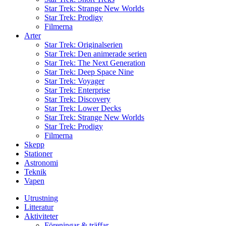
Star Trek: Strange New Worlds
Star Trek: Prodigy
Filmerna
Arter
Star Trek: Originalserien
Star Trek: Den animerade serien
Star Trek: The Next Generation
Star Trek: Deep Space Nine
Star Trek: Voyager
Star Trek: Enterprise
Star Trek: Discovery
Star Trek: Lower Decks
Star Trek: Strange New Worlds
Star Trek: Prodigy
Filmerna
Skepp
Stationer
Astronomi
Teknik
Vapen
Utrustning
Litteratur
Aktiviteter
Föreningar & träffar