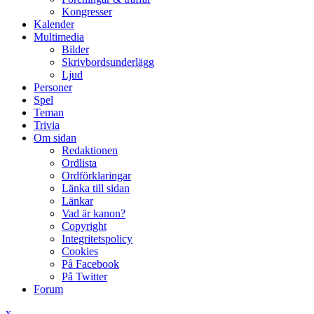
Kongresser
Kalender
Multimedia
Bilder
Skrivbordsunderlägg
Ljud
Personer
Spel
Teman
Trivia
Om sidan
Redaktionen
Ordlista
Ordförklaringar
Länka till sidan
Länkar
Vad är kanon?
Copyright
Integritetspolicy
Cookies
På Facebook
På Twitter
Forum
x