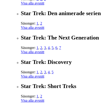
Visa alla avsnitt
Star Trek: Den animerade serien
Säsonger:
1
,
2
Visa alla avsnitt
Star Trek: The Next Generation
Säsonger:
1
,
2
,
3
,
4
,
5
,
6
,
7
Visa alla avsnitt
Star Trek: Discovery
Säsonger:
1
,
2
,
3
,
4
,
5
Visa alla avsnitt
Star Trek: Short Treks
Säsonger:
1
,
2
Visa alla avsnitt