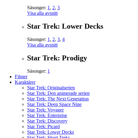
Säsonger:
1
,
2
,
3
Visa alla avsnitt
Star Trek: Lower Decks
Säsonger:
1
,
2
,
3
,
4
Visa alla avsnitt
Star Trek: Prodigy
Säsonger:
1
Filmer
Karaktärer
Star Trek: Originalserien
Star Trek: Den animerade serien
Star Trek: The Next Generation
Star Trek: Deep Space Nine
Star Trek: Voyager
Star Trek: Enterprise
Star Trek: Discovery
Star Trek: Picard
Star Trek: Lower Decks
Star Trek: Short Treks