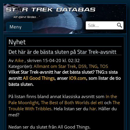
Meny
Nyhet
Det här är de bästa sluten på Star Trek-avsnitt
Av
Aike
, skriven 15-04-20 kl. 02:32
Kategori(er):
Allmänt om Star Trek
,
DS9
,
TNG
,
TOS
Vilket Star Trek-avsnitt har det bästa slutet? TNG:s sista
avsnitt
All Good Things
, anser
IO9.com
, som listar de tio
bästa sluten.
På listan finns bland annat klassiska avsnitt som
In the
Pale Moonlight
,
The Best of Both Worlds del ett
och
The
Trouble With Tribbles
. Hela listan ser du
här
. Håller du
med?
Nedan ser du slutet från All Good Things.