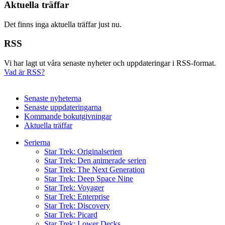
Aktuella träffar
Det finns inga aktuella träffar just nu.
RSS
Vi har lagt ut våra senaste nyheter och uppdateringar i RSS-format.
Vad är RSS?
Senaste nyheterna
Senaste uppdateringarna
Kommande bokutgivningar
Aktuella träffar
Serierna
Star Trek: Originalserien
Star Trek: Den animerade serien
Star Trek: The Next Generation
Star Trek: Deep Space Nine
Star Trek: Voyager
Star Trek: Enterprise
Star Trek: Discovery
Star Trek: Picard
Star Trek: Lower Decks