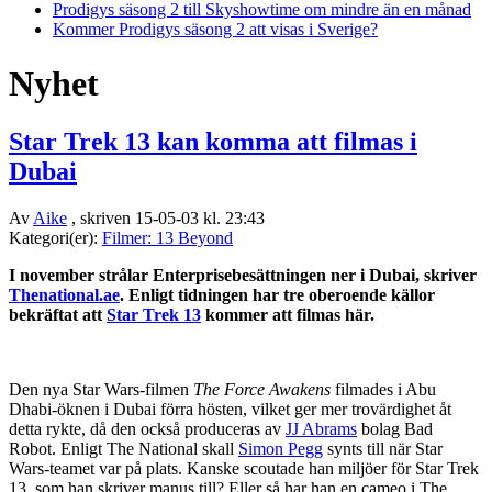
Prodigys säsong 2 till Skyshowtime om mindre än en månad
Kommer Prodigys säsong 2 att visas i Sverige?
Nyhet
Star Trek 13 kan komma att filmas i
Dubai
Av
Aike
, skriven 15-05-03 kl. 23:43
Kategori(er):
Filmer: 13 Beyond
I november strålar Enterprisebesättningen ner i Dubai, skriver
Thenational.ae
. Enligt tidningen har tre oberoende källor
bekräftat att
Star Trek 13
kommer att filmas här.
Den nya Star Wars-filmen
The Force Awakens
filmades i Abu
Dhabi-öknen i Dubai förra hösten, vilket ger mer trovärdighet åt
detta rykte, då den också produceras av
JJ Abrams
bolag Bad
Robot. Enligt The National skall
Simon Pegg
synts till när Star
Wars-teamet var på plats. Kanske scoutade han miljöer för Star Trek
13, som han skriver manus till? Eller så har han en cameo i The