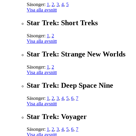
Säsonger:
1
,
2
,
3
,
4
,
5
Visa alla avsnitt
Star Trek: Short Treks
Säsonger:
1
,
2
Visa alla avsnitt
Star Trek: Strange New Worlds
Säsonger:
1
,
2
Visa alla avsnitt
Star Trek: Deep Space Nine
Säsonger:
1
,
2
,
3
,
4
,
5
,
6
,
7
Visa alla avsnitt
Star Trek: Voyager
Säsonger:
1
,
2
,
3
,
4
,
5
,
6
,
7
Visa alla avsnitt