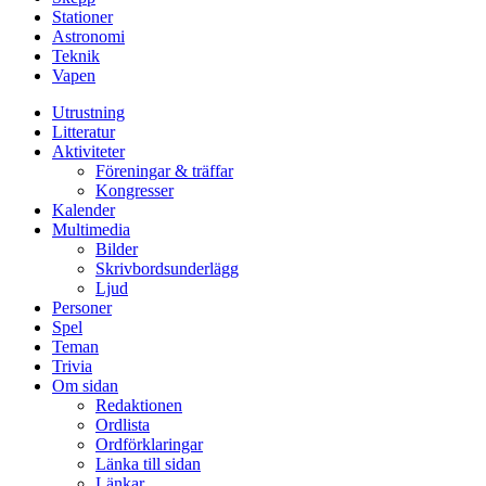
Stationer
Astronomi
Teknik
Vapen
Utrustning
Litteratur
Aktiviteter
Föreningar & träffar
Kongresser
Kalender
Multimedia
Bilder
Skrivbordsunderlägg
Ljud
Personer
Spel
Teman
Trivia
Om sidan
Redaktionen
Ordlista
Ordförklaringar
Länka till sidan
Länkar