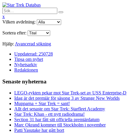
x
Vilken avdelning:
Sortera efter:
Hjälp:
Avancerad sökning
Uppdaterad: 250728
Tipsa om nyhet
Nyhetsarkiv
Redaktionen
Senaste nyheterna
LEGO-rykten pekar mot Star Trek-set av USS Enterprise-D
Idag är det premiär för säsong 3 av Strange New Worlds
Mupparna + Star Trek = sant!
Allt det senaste om Star Trek: Starfleet Academy
Star Trek: Khan - ett nytt radiodrama!
Section 31 har fått sitt officiella premiärdatum
Marc Okrand kommer till Stockholm i november
Patti Yasutake har gått bort