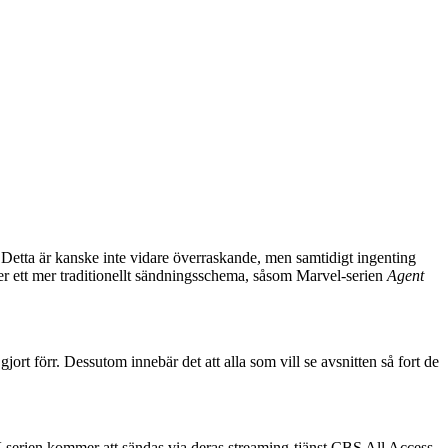
Detta är kanske inte vidare överraskande, men samtidigt ingenting
er ett mer traditionellt sändningsschema, såsom Marvel-serien
Agent
rt förr. Dessutom innebär det att alla som vill se avsnitten så fort de
-serien kommer att sändas via deras streaming-tjänst CBS All Access.