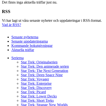
Det finns inga aktuella träffar just nu.
RSS
Vi har lagt ut våra senaste nyheter och uppdateringar i RSS-format.
Vad är RSS?
Senaste nyheterna
Senaste uppdateringarna
Kommande bokutgivningar
Aktuella träffar
Serierna
Star Trek: Originalserien
Star Trek: Den animerade serien
Star Trek: The Next Generation
Star Trek: Deep Space Nine
Star Trek: Voyager
Star Trek: Enterprise
Star Trek: Discovery
Star Trek: Picard
Star Trek: Lower Decks
Star Trek: Short Treks
Star Trek: Strange New Worlds