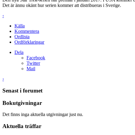
Det är ännu okänt hur serien kommer att distribueras i Sverige.
‹
Källa
Kommentera
Ordlista
Ordförklaringar
Dela
Facebook
Twitter
Mail
›
Senast i forumet
Bokutgivningar
Det finns inga aktuella utgivningar just nu.
Aktuella träffar