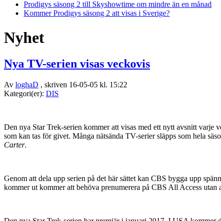
Prodigys säsong 2 till Skyshowtime om mindre än en månad
Kommer Prodigys säsong 2 att visas i Sverige?
Nyhet
Nya TV-serien visas veckovis
Av
loghaD
, skriven 16-05-05 kl. 15:22
Kategori(er):
DIS
Den nya Star Trek-serien kommer att visas med ett nytt avsnitt varje
som kan tas för givet. Många nätsända TV-serier släpps som hela säso
Carter
.
Genom att dela upp serien på det här sättet kan CBS bygga upp spänning
kommer ut kommer att behöva prenumerera på CBS All Access utan av
Den nya Star Trek-serien har premiär i januari 2017. I USA kommer de