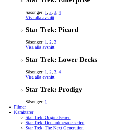
Säsonger:
1
,
2
,
3
,
4
Visa alla avsnitt
Star Trek: Picard
Säsonger:
1
,
2
,
3
Visa alla avsnitt
Star Trek: Lower Decks
Säsonger:
1
,
2
,
3
,
4
Visa alla avsnitt
Star Trek: Prodigy
Säsonger:
1
Filmer
Karaktärer
Star Trek: Originalserien
Star Trek: Den animerade serien
Star Trek: The Next Generation