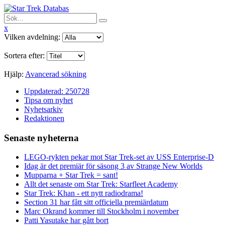
x
Vilken avdelning:
Sortera efter:
Hjälp:
Avancerad sökning
Uppdaterad: 250728
Tipsa om nyhet
Nyhetsarkiv
Redaktionen
Senaste nyheterna
LEGO-rykten pekar mot Star Trek-set av USS Enterprise-D
Idag är det premiär för säsong 3 av Strange New Worlds
Mupparna + Star Trek = sant!
Allt det senaste om Star Trek: Starfleet Academy
Star Trek: Khan - ett nytt radiodrama!
Section 31 har fått sitt officiella premiärdatum
Marc Okrand kommer till Stockholm i november
Patti Yasutake har gått bort