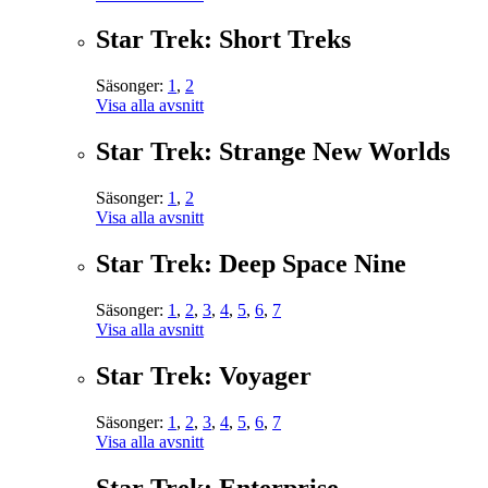
Star Trek: Short Treks
Säsonger:
1
,
2
Visa alla avsnitt
Star Trek: Strange New Worlds
Säsonger:
1
,
2
Visa alla avsnitt
Star Trek: Deep Space Nine
Säsonger:
1
,
2
,
3
,
4
,
5
,
6
,
7
Visa alla avsnitt
Star Trek: Voyager
Säsonger:
1
,
2
,
3
,
4
,
5
,
6
,
7
Visa alla avsnitt
Star Trek: Enterprise