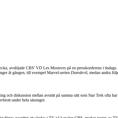
 vecka, avslöjade CBS' VD Les Moonves på en presskonferens i tisdags. 
nger åt gången, till exempel Marvel-serien
Daredevil
, medan andra följ
 och diskussion mellan avsnitt på samma sätt som Star Trek ofta har gjo
brott under hela säsonger.
t första avsnittet att sändas i TV på kanalen CBS, medan resten av TV