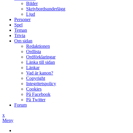
Bilder
Skrivbordsunderlägg
Ljud
Personer
Spel
Teman
Trivia
Om sidan
Redaktionen
Ordlista
Ordförklaringar
Länka till sidan
Länkar
Vad är kanon?
Copyright
Integritetspolicy
Cookies
På Facebook
På Twitter
Forum
x
Meny