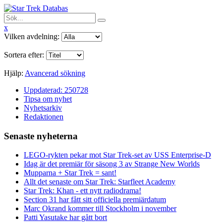
x
Vilken avdelning:
Sortera efter:
Hjälp:
Avancerad sökning
Uppdaterad: 250728
Tipsa om nyhet
Nyhetsarkiv
Redaktionen
Senaste nyheterna
LEGO-rykten pekar mot Star Trek-set av USS Enterprise-D
Idag är det premiär för säsong 3 av Strange New Worlds
Mupparna + Star Trek = sant!
Allt det senaste om Star Trek: Starfleet Academy
Star Trek: Khan - ett nytt radiodrama!
Section 31 har fått sitt officiella premiärdatum
Marc Okrand kommer till Stockholm i november
Patti Yasutake har gått bort