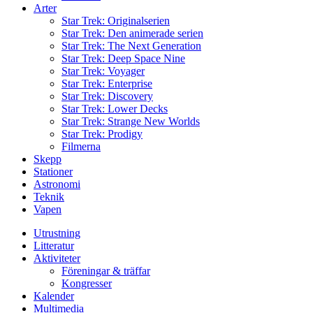
Arter
Star Trek: Originalserien
Star Trek: Den animerade serien
Star Trek: The Next Generation
Star Trek: Deep Space Nine
Star Trek: Voyager
Star Trek: Enterprise
Star Trek: Discovery
Star Trek: Lower Decks
Star Trek: Strange New Worlds
Star Trek: Prodigy
Filmerna
Skepp
Stationer
Astronomi
Teknik
Vapen
Utrustning
Litteratur
Aktiviteter
Föreningar & träffar
Kongresser
Kalender
Multimedia