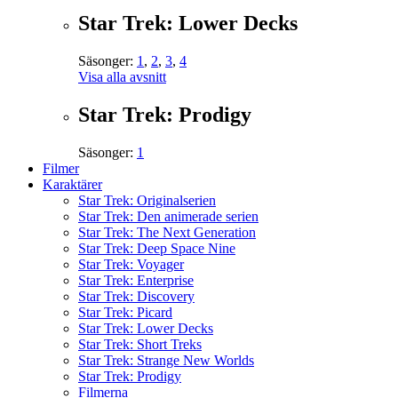
Star Trek: Lower Decks
Säsonger:
1
,
2
,
3
,
4
Visa alla avsnitt
Star Trek: Prodigy
Säsonger:
1
Filmer
Karaktärer
Star Trek: Originalserien
Star Trek: Den animerade serien
Star Trek: The Next Generation
Star Trek: Deep Space Nine
Star Trek: Voyager
Star Trek: Enterprise
Star Trek: Discovery
Star Trek: Picard
Star Trek: Lower Decks
Star Trek: Short Treks
Star Trek: Strange New Worlds
Star Trek: Prodigy
Filmerna