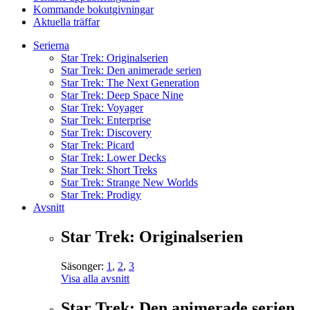
Kommande bokutgivningar
Aktuella träffar
Serierna
Star Trek: Originalserien
Star Trek: Den animerade serien
Star Trek: The Next Generation
Star Trek: Deep Space Nine
Star Trek: Voyager
Star Trek: Enterprise
Star Trek: Discovery
Star Trek: Picard
Star Trek: Lower Decks
Star Trek: Short Treks
Star Trek: Strange New Worlds
Star Trek: Prodigy
Avsnitt
Star Trek: Originalserien
Säsonger:
1
,
2
,
3
Visa alla avsnitt
Star Trek: Den animerade serien