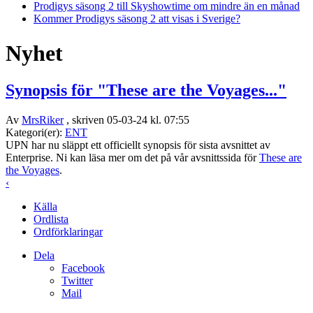
Prodigys säsong 2 till Skyshowtime om mindre än en månad
Kommer Prodigys säsong 2 att visas i Sverige?
Nyhet
Synopsis för "These are the Voyages..."
Av
MrsRiker
, skriven 05-03-24 kl. 07:55
Kategori(er):
ENT
UPN har nu släppt ett officiellt synopsis för sista avsnittet av
Enterprise. Ni kan läsa mer om det på vår avsnittssida för
These are
the Voyages
.
‹
Källa
Ordlista
Ordförklaringar
Dela
Facebook
Twitter
Mail