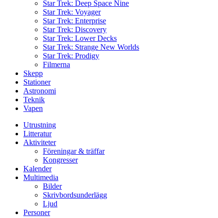
Star Trek: Deep Space Nine
Star Trek: Voyager
Star Trek: Enterprise
Star Trek: Discovery
Star Trek: Lower Decks
Star Trek: Strange New Worlds
Star Trek: Prodigy
Filmerna
Skepp
Stationer
Astronomi
Teknik
Vapen
Utrustning
Litteratur
Aktiviteter
Föreningar & träffar
Kongresser
Kalender
Multimedia
Bilder
Skrivbordsunderlägg
Ljud
Personer