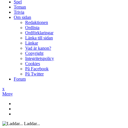
Spel
Teman
Trivia
Om sidan
Redaktionen
Ordlista
Ordförklaringar
Länka till sidan
Länkar
Vad är kanon?
Copyright
Integritetspolicy
Cookies
På Facebook
På Twitter
Forum
x
Meny
Laddar...