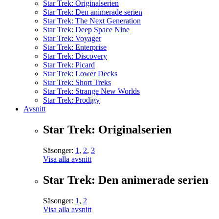
Star Trek: Originalserien
Star Trek: Den animerade serien
Star Trek: The Next Generation
Star Trek: Deep Space Nine
Star Trek: Voyager
Star Trek: Enterprise
Star Trek: Discovery
Star Trek: Picard
Star Trek: Lower Decks
Star Trek: Short Treks
Star Trek: Strange New Worlds
Star Trek: Prodigy
Avsnitt
Star Trek: Originalserien
Säsonger:
1
,
2
,
3
Visa alla avsnitt
Star Trek: Den animerade serien
Säsonger:
1
,
2
Visa alla avsnitt