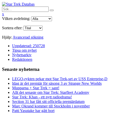
x
Vilken avdelning:
Sortera efter:
Hjälp:
Avancerad sökning
Uppdaterad: 250728
Tipsa om nyhet
Nyhetsarkiv
Redaktionen
Senaste nyheterna
LEGO-rykten pekar mot Star Trek-set av USS Enterprise-D
Idag är det premiär för säsong 3 av Strange New Worlds
Mupparna + Star Trek = sant!
Allt det senaste om Star Trek: Starfleet Academy
Star Trek: Khan - ett nytt radiodrama!
Section 31 har fått sitt officiella premiärdatum
Marc Okrand kommer till Stockholm i november
Patti Yasutake har gått bort