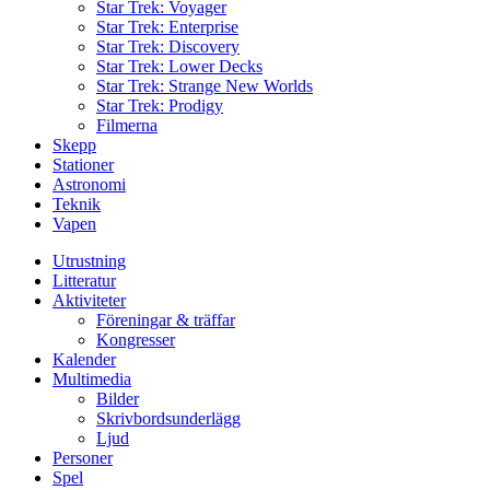
Star Trek: Voyager
Star Trek: Enterprise
Star Trek: Discovery
Star Trek: Lower Decks
Star Trek: Strange New Worlds
Star Trek: Prodigy
Filmerna
Skepp
Stationer
Astronomi
Teknik
Vapen
Utrustning
Litteratur
Aktiviteter
Föreningar & träffar
Kongresser
Kalender
Multimedia
Bilder
Skrivbordsunderlägg
Ljud
Personer
Spel