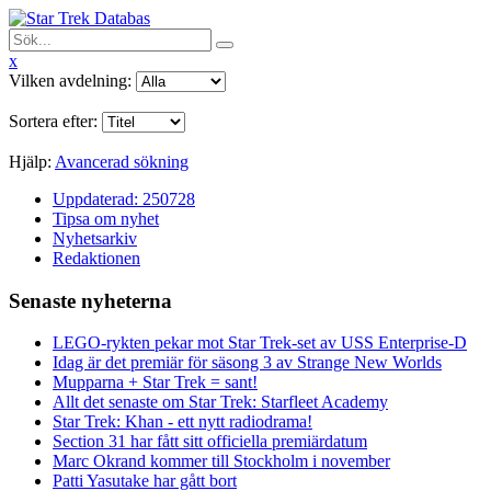
x
Vilken avdelning:
Sortera efter:
Hjälp:
Avancerad sökning
Uppdaterad: 250728
Tipsa om nyhet
Nyhetsarkiv
Redaktionen
Senaste nyheterna
LEGO-rykten pekar mot Star Trek-set av USS Enterprise-D
Idag är det premiär för säsong 3 av Strange New Worlds
Mupparna + Star Trek = sant!
Allt det senaste om Star Trek: Starfleet Academy
Star Trek: Khan - ett nytt radiodrama!
Section 31 har fått sitt officiella premiärdatum
Marc Okrand kommer till Stockholm i november
Patti Yasutake har gått bort