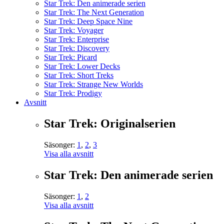
Star Trek: Den animerade serien
Star Trek: The Next Generation
Star Trek: Deep Space Nine
Star Trek: Voyager
Star Trek: Enterprise
Star Trek: Discovery
Star Trek: Picard
Star Trek: Lower Decks
Star Trek: Short Treks
Star Trek: Strange New Worlds
Star Trek: Prodigy
Avsnitt
Star Trek: Originalserien
Säsonger:
1
,
2
,
3
Visa alla avsnitt
Star Trek: Den animerade serien
Säsonger:
1
,
2
Visa alla avsnitt