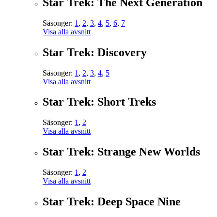
Star Trek: The Next Generation
Säsonger:
1
,
2
,
3
,
4
,
5
,
6
,
7
Visa alla avsnitt
Star Trek: Discovery
Säsonger:
1
,
2
,
3
,
4
,
5
Visa alla avsnitt
Star Trek: Short Treks
Säsonger:
1
,
2
Visa alla avsnitt
Star Trek: Strange New Worlds
Säsonger:
1
,
2
Visa alla avsnitt
Star Trek: Deep Space Nine