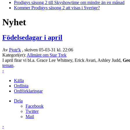
Prodigys säsong 2 till Skyshowtime om mindre än en månad
Kommer Prodigys säsong 2 att visas i Sverige?
Nyhet
Födelsedagar i april
Av
Pjotr'k
, skriven 05-03-31 kl. 22:06
Kategori(er):
Allmänt om Star Trek
I april firar vi bl.a. Grace Lee Whitney, Erick Avari, Ashley Judd,
Geo
teman
.
‹
Källa
Ordlista
Ordförklaringar
Dela
Facebook
Twitter
Mail
›