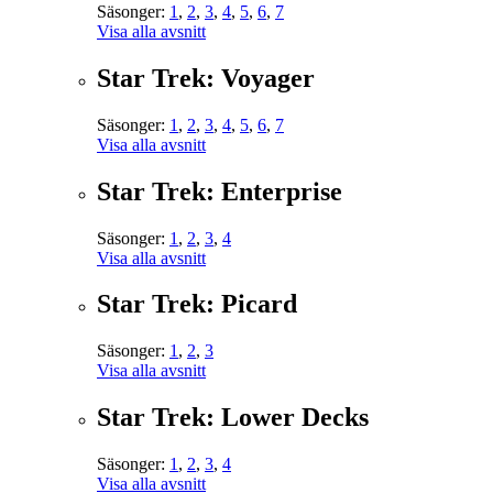
Säsonger:
1
,
2
,
3
,
4
,
5
,
6
,
7
Visa alla avsnitt
Star Trek: Voyager
Säsonger:
1
,
2
,
3
,
4
,
5
,
6
,
7
Visa alla avsnitt
Star Trek: Enterprise
Säsonger:
1
,
2
,
3
,
4
Visa alla avsnitt
Star Trek: Picard
Säsonger:
1
,
2
,
3
Visa alla avsnitt
Star Trek: Lower Decks
Säsonger:
1
,
2
,
3
,
4
Visa alla avsnitt