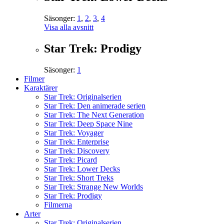
Säsonger:
1
,
2
,
3
,
4
Visa alla avsnitt
Star Trek: Prodigy
Säsonger:
1
Filmer
Karaktärer
Star Trek: Originalserien
Star Trek: Den animerade serien
Star Trek: The Next Generation
Star Trek: Deep Space Nine
Star Trek: Voyager
Star Trek: Enterprise
Star Trek: Discovery
Star Trek: Picard
Star Trek: Lower Decks
Star Trek: Short Treks
Star Trek: Strange New Worlds
Star Trek: Prodigy
Filmerna
Arter
Star Trek: Originalserien