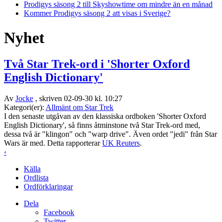
Prodigys säsong 2 till Skyshowtime om mindre än en månad
Kommer Prodigys säsong 2 att visas i Sverige?
Nyhet
Två Star Trek-ord i 'Shorter Oxford
English Dictionary'
Av
Jocke
, skriven 02-09-30 kl. 10:27
Kategori(er):
Allmänt om Star Trek
I den senaste utgåvan av den klassiska ordboken 'Shorter Oxford
English Dictionary', så finns åtminstone två Star Trek-ord med,
dessa två är "klingon" och "warp drive". Även ordet "jedi" från Star
Wars är med. Detta rapporterar
UK Reuters
.
‹
Källa
Ordlista
Ordförklaringar
Dela
Facebook
Twitter