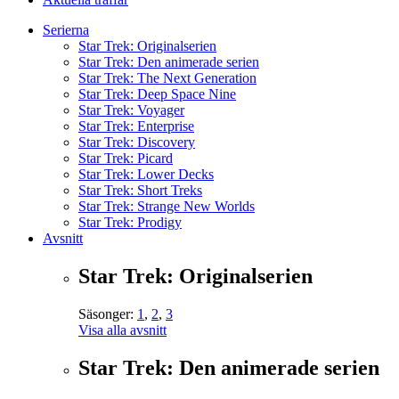
Serierna
Star Trek: Originalserien
Star Trek: Den animerade serien
Star Trek: The Next Generation
Star Trek: Deep Space Nine
Star Trek: Voyager
Star Trek: Enterprise
Star Trek: Discovery
Star Trek: Picard
Star Trek: Lower Decks
Star Trek: Short Treks
Star Trek: Strange New Worlds
Star Trek: Prodigy
Avsnitt
Star Trek: Originalserien
Säsonger:
1
,
2
,
3
Visa alla avsnitt
Star Trek: Den animerade serien