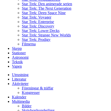
Star Trek: Den animerade serien
Star Trek: The Next Generation
Star Trek: Deep Space Nine
Star Trek: Voyager
Star Trek: Enterprise
Star Trek: Discovery
Star Trek: Lower Decks
Star Trek: Strange New Worlds
Star Trek: Prodigy
Filmerna
Skepp
Stationer
Astronomi
Teknik
Vapen
Utrustning
Litteratur
Aktiviteter
Föreningar & träffar
Kongresser
Kalender
Multimedia
Bilder
Skrivbordsunderlägg