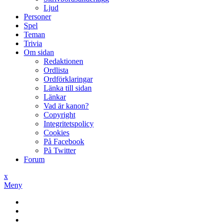
Ljud
Personer
Spel
Teman
Trivia
Om sidan
Redaktionen
Ordlista
Ordförklaringar
Länka till sidan
Länkar
Vad är kanon?
Copyright
Integritetspolicy
Cookies
På Facebook
På Twitter
Forum
x
Meny