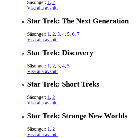
Säsonger:
1
,
2
Visa alla avsnitt
Star Trek: The Next Generation
Säsonger:
1
,
2
,
3
,
4
,
5
,
6
,
7
Visa alla avsnitt
Star Trek: Discovery
Säsonger:
1
,
2
,
3
,
4
,
5
Visa alla avsnitt
Star Trek: Short Treks
Säsonger:
1
,
2
Visa alla avsnitt
Star Trek: Strange New Worlds
Säsonger:
1
,
2
Visa alla avsnitt