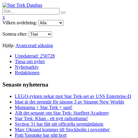
x
Vilken avdelning:
Sortera efter:
Hjälp:
Avancerad sökning
Uppdaterad: 250728
Tipsa om nyhet
Nyhetsarkiv
Redaktionen
Senaste nyheterna
LEGO-rykten pekar mot Star Trek-set av USS Enterprise-D
Idag är det premiär för säsong 3 av Strange New Worlds
Mupparna + Star Trek = sant!
Allt det senaste om Star Trek: Starfleet Academy
Star Trek: Khan - ett nytt radiodrama!
Section 31 har fått sitt officiella premiärdatum
Marc Okrand kommer till Stockholm i november
Patti Yasutake har gått bort