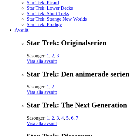
Star Trek: Picard
Star Trek: Lower Decks
Star Trek: Short Treks
Star Trek: Strange New Worlds
Star Trek: Prodigy
Avsnitt
Star Trek: Originalserien
Säsonger:
1
,
2
,
3
Visa alla avsnitt
Star Trek: Den animerade serien
Säsonger:
1
,
2
Visa alla avsnitt
Star Trek: The Next Generation
Säsonger:
1
,
2
,
3
,
4
,
5
,
6
,
7
Visa alla avsnitt