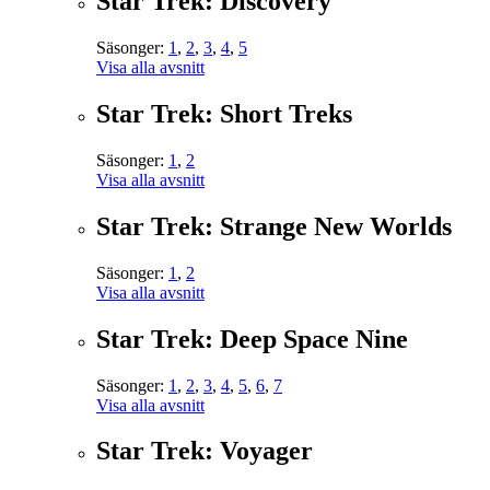
Star Trek: Discovery
Säsonger:
1
,
2
,
3
,
4
,
5
Visa alla avsnitt
Star Trek: Short Treks
Säsonger:
1
,
2
Visa alla avsnitt
Star Trek: Strange New Worlds
Säsonger:
1
,
2
Visa alla avsnitt
Star Trek: Deep Space Nine
Säsonger:
1
,
2
,
3
,
4
,
5
,
6
,
7
Visa alla avsnitt
Star Trek: Voyager