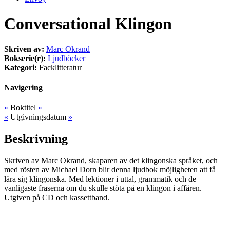
Conversational Klingon
Skriven av:
Marc Okrand
Bokserie(r):
Ljudböcker
Kategori:
Facklitteratur
Navigering
«
Boktitel
»
«
Utgivningsdatum
»
Beskrivning
Skriven av Marc Okrand, skaparen av det klingonska språket, och
med rösten av Michael Dorn blir denna ljudbok möjligheten att få
lära sig klingonska. Med lektioner i uttal, grammatik och de
vanligaste fraserna om du skulle stöta på en klingon i affären.
Utgiven på CD och kassettband.