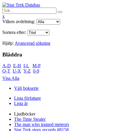
x
Vilken avdelning:
Sortera efter:
Hjälp:
Avancerad sökning
Bläddra
A-D
E-H
I-L
M-P
Q-T
U-X
Y-Z
0-9
Visa Alla
Välj bokserie
Lista författare
Lista år
Ljudböcker
The Time Stealer
The man who trained meteors
Star Trek story records #8158