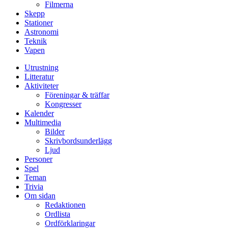
Filmerna
Skepp
Stationer
Astronomi
Teknik
Vapen
Utrustning
Litteratur
Aktiviteter
Föreningar & träffar
Kongresser
Kalender
Multimedia
Bilder
Skrivbordsunderlägg
Ljud
Personer
Spel
Teman
Trivia
Om sidan
Redaktionen
Ordlista
Ordförklaringar