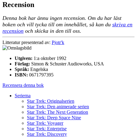
Recension
Denna bok har ännu ingen recension. Om du har läst
boken och vill tycka till om innehållet, så kan du
skriva en
recension
och skicka in den till oss.
Litteratur presenterad av:
Pjotr'k
Utgiven:
1:a oktober 1992
Förlag:
Simon & Schuster Audioworks, USA
Språk:
Engelska
ISBN:
0671797395
Recensera denna bok
Serierna
Star Trek: Originalserien
Star Trek: Den animerade serien
Star Trek: The Next Generation
Star Trek: Deep Space Nine
Star Trek: Voyager
Star Trek: Enterprise
Star Trek: Discovery