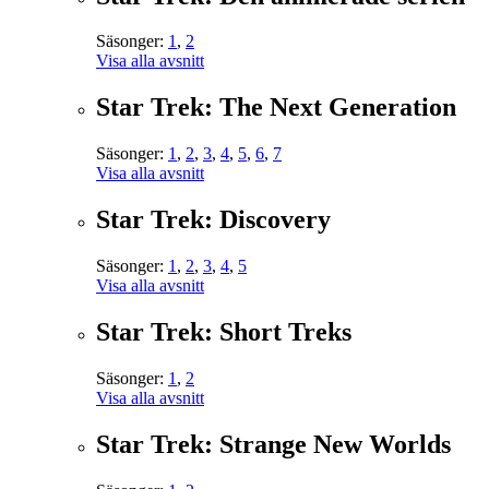
Säsonger:
1
,
2
Visa alla avsnitt
Star Trek: The Next Generation
Säsonger:
1
,
2
,
3
,
4
,
5
,
6
,
7
Visa alla avsnitt
Star Trek: Discovery
Säsonger:
1
,
2
,
3
,
4
,
5
Visa alla avsnitt
Star Trek: Short Treks
Säsonger:
1
,
2
Visa alla avsnitt
Star Trek: Strange New Worlds