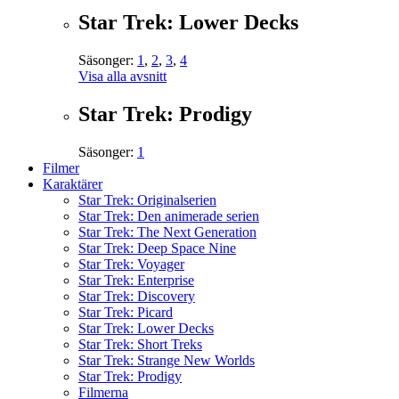
Star Trek: Lower Decks
Säsonger:
1
,
2
,
3
,
4
Visa alla avsnitt
Star Trek: Prodigy
Säsonger:
1
Filmer
Karaktärer
Star Trek: Originalserien
Star Trek: Den animerade serien
Star Trek: The Next Generation
Star Trek: Deep Space Nine
Star Trek: Voyager
Star Trek: Enterprise
Star Trek: Discovery
Star Trek: Picard
Star Trek: Lower Decks
Star Trek: Short Treks
Star Trek: Strange New Worlds
Star Trek: Prodigy
Filmerna