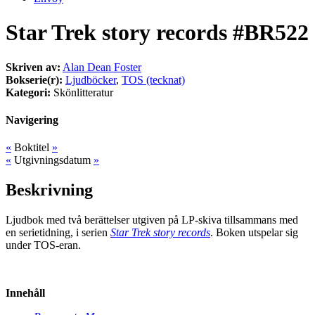
Star Trek story records #BR522
Skriven av:
Alan Dean Foster
Bokserie(r):
Ljudböcker
,
TOS (tecknat)
Kategori:
Skönlitteratur
Navigering
«
Boktitel
»
«
Utgivningsdatum
»
Beskrivning
Ljudbok med två berättelser utgiven på LP-skiva tillsammans med
en serietidning, i serien
Star Trek story records
. Boken utspelar sig
under TOS-eran.
Innehåll