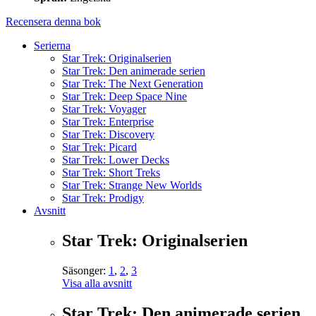
Recensera denna bok
Serierna
Star Trek: Originalserien
Star Trek: Den animerade serien
Star Trek: The Next Generation
Star Trek: Deep Space Nine
Star Trek: Voyager
Star Trek: Enterprise
Star Trek: Discovery
Star Trek: Picard
Star Trek: Lower Decks
Star Trek: Short Treks
Star Trek: Strange New Worlds
Star Trek: Prodigy
Avsnitt
Star Trek: Originalserien
Säsonger:
1
,
2
,
3
Visa alla avsnitt
Star Trek: Den animerade serien