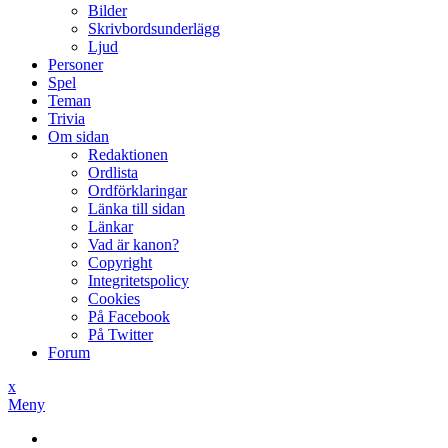
Bilder
Skrivbordsunderlägg
Ljud
Personer
Spel
Teman
Trivia
Om sidan
Redaktionen
Ordlista
Ordförklaringar
Länka till sidan
Länkar
Vad är kanon?
Copyright
Integritetspolicy
Cookies
På Facebook
På Twitter
Forum
x
Meny