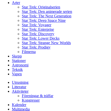
Arter
Star Trek: Originalserien
Star Trek: Den animerade serien
Star Trek: The Next Generation
Star Trek: Deep Space Nine
Star Trek: Voyager
Star Trek: Enterprise
Star Trek: Discovery
Star Trek: Lower Decks
Star Trek: Strange New Worlds
Star Trek: Prodigy
Filmerna
Skepp
Stationer
Astronomi
Teknik
Vapen
Utrustning
Litteratur
Aktiviteter
Föreningar & träffar
Kongresser
Kalender
Multimedia