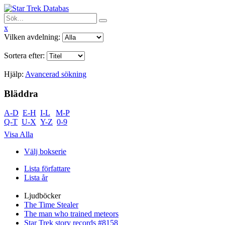
x
Vilken avdelning:
Sortera efter:
Hjälp:
Avancerad sökning
Bläddra
A-D
E-H
I-L
M-P
Q-T
U-X
Y-Z
0-9
Visa Alla
Välj bokserie
Lista författare
Lista år
Ljudböcker
The Time Stealer
The man who trained meteors
Star Trek story records #8158